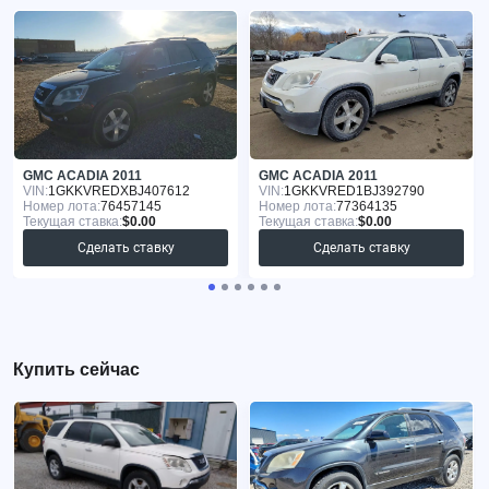
GMC ACADIA 2011
GMC ACADIA 2011
VIN:
1GKKVREDXBJ407612
VIN:
1GKKVRED1BJ392790
Номер лота:
76457145
Номер лота:
77364135
Текущая ставка:
$0.00
Текущая ставка:
$0.00
Сделать ставку
Сделать ставку
Купить сейчас