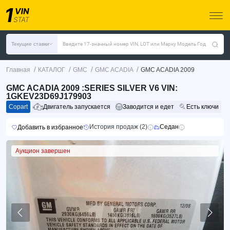
Текущие ставки
Введите 17-значный номер VIN, LOT или Марку Модель Год
/
/
/
/
Главная
КАТАЛОГ
GMC
GMC ACADIA
GMC ACADIA 2009
GMC ACADIA 2009 :SERIES SILVER V6 VIN:
1GKEV23D69J179903
Copart
Двигатель запускается
Заводится и едет
Есть ключи
История продаж (2)
Седан
Добавить в избранное
Аукцион завершен