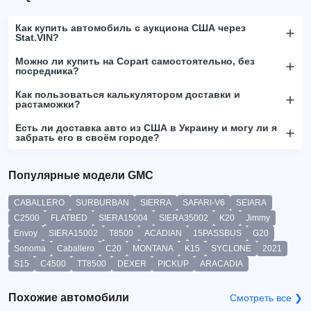
Как купить автомобиль с аукциона США через
Stat.VIN?
Можно ли купить на Copart самостоятельно, без
посредника?
Как пользоваться калькулятором доставки и
растаможки?
Есть ли доставка авто из США в Украину и могу ли я
забрать его в своём городе?
Популярные модели GMC
CABALLERO
SURBURBAN
SIERRA
SAFARI-V6
SEIARA
C2500
FLATBED
SIERA15004
SIERA35002
K20
Jimmy
Envoy
SIERA15002
T8500
ACADIAN
15PASSBUS
G20
Sonoma
Caballero
C20
MONTANA
K15
SYCLONE
2021
S15
C4500
TT8500
DEXER
PICKUP
ARACADIA
Похожие автомобили
Смотреть все ❯