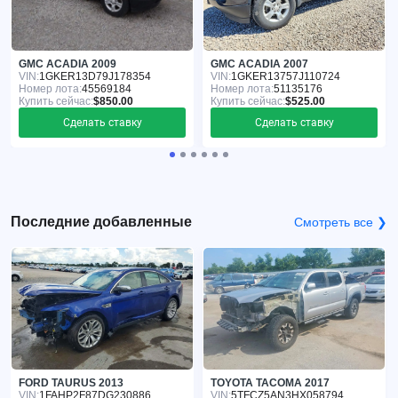
GMC ACADIA 2009
GMC ACADIA 2007
VIN:
1GKER13D79J178354
VIN:
1GKER13757J110724
Номер лота:
45569184
Номер лота:
51135176
Купить сейчас:
$850.00
Купить сейчас:
$525.00
Сделать ставку
Сделать ставку
Последние добавленные
Смотреть все ❯
FORD TAURUS 2013
TOYOTA TACOMA 2017
VIN:
1FAHP2F87DG230886
VIN:
5TFCZ5AN3HX058794