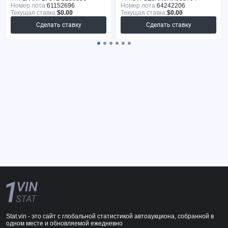
Номер лота:
61152696
Номер лота:
64242206
Текущая ставка:
$0.00
Текущая ставка:
$0.00
Сделать ставку
Сделать ставку
Stat.vin - это сайт с глобальной статистикой автоаукциона, собранной в
одном месте и обновляемой ежедневно