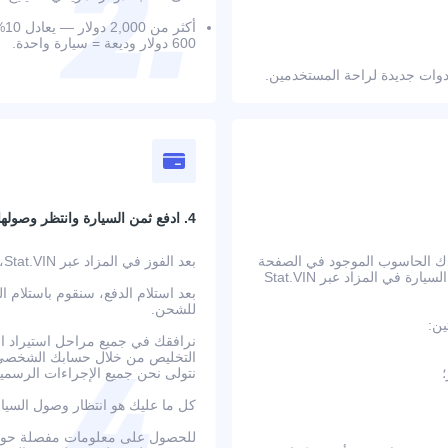
أك
600 دولار وديعة = سيارة واحدة.
4. ادفع ثمن السيارة وانتظر وصولها
عدك الحاسوب الموجود في الصفحة
بعد الفوز في المزاد عبر Stat.VIN، ستتلقى بيانات الحساب المصرفي وتعليمات الدفع التفصيلية.
على حساب جميع التكاليف الإضافية مسبقًا. بعد تأكيد الطلب، يتم عرض السيارة في المزاد عبر Stat.VIN
بعد استلام الدفع، سنقوم باستلام ا
للشحن.
ين:
نرافقك في جميع مراحل استيراد الس
التخليص من خلال حسابك الشخصي ع
نتولى نحن جميع الإجراءات الرسمية
كل ما عليك هو انتظار وصول السيا
للحصول على معلومات مفصلة حول ا