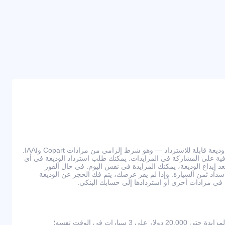
للمشاركة في المزادات، يجب دفع وديعة قابلة للاسترداد — وهو شرط إلزامي من مزادات Copart وIAAI.
ي عمولات إضافية على المشاركة في المزايدات. يمكنك طلب استرداد الوديعة في أي
يداع الوديعة، يمكنك المزايدة في نفس اليوم. في حال الفوز
ى سداد ثمن السيارة. وإذا لم يفز عرضك، يتم فك الحجز عن الوديعة
كة في مزادات أخرى أو استردادها إلى حسابك البنكي.