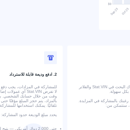
2. ادفع وديعة قابلة للاسترداد
ابدأ بالبحث عن سيارة في الولايات المتحدة تلبي متطلباتك. يتيح لك محرك البحث في Stat.VIN والفلاتر
 بكل سهولة.
لا تفرض Stat.VIN أ
وقت من خلال حسابك الشخصي. بعد إ
بتك بالمشاركة في المزايدة.
بالمزاد، يتم حجز المبلغ مؤقتًا حت
تلقائيًا. يمكنك استخدامها للمشار
يحدد مبلغ الوديعة حدود المشاركة:
حتى 2,000 دولار أمريكي — يتيح المزايدة حتى 20,000 دولار على 3 سيارات في الوقت نفسه؛