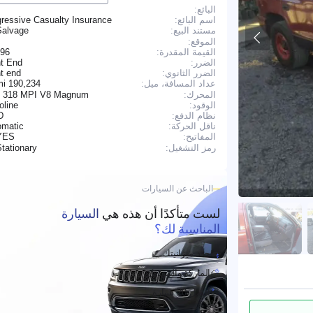
البائع:
اسم البائع:
ressive Casualty Insurance
Salvage
مستند البيع:
الموقع:
القيمة المقدرة:
496
الضرر:
nt End
الضرر الثانوي:
t end
190,234 mi
عداد المسافة، ميل:
المحرك:
L 318 MPI V8 Magnum
الوقود:
oline
نظام الدفع:
D
ناقل الحركة:
omatic
YES
المفاتيح:
tationary
رمز التشغيل:
الباحث عن السيارات
لست متأكدًا أن هذه هي
السيارة
المناسبة لك؟
حدد ميزانيتك
الماركة والموديل
أفضل 20 سيارة