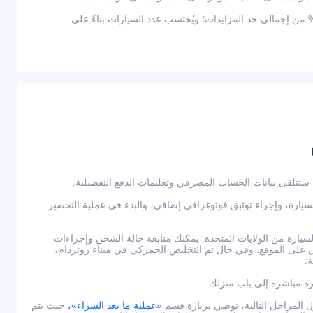
ثر من 2,000 دولار — يعادل 10% من إجمالي حد المزايدات؛ ويُحتسب عدد السيارات بناءً على
لسيارة، وإجراء توثيق فوتوغرافي إضافي، والبدء في عملية التحضير
يارة من الولايات المتحدة. يمكنك متابعة حالة الشحن وإجراءات
لى الموقع. وفي حال تم التخليص الجمركي في ميناء روتردام،
.
رة مباشرة إلى باب منزلك.
لمراحل التالية، نوصي بزيارة قسم
«عملية ما بعد الشراء»،
حيث يتم