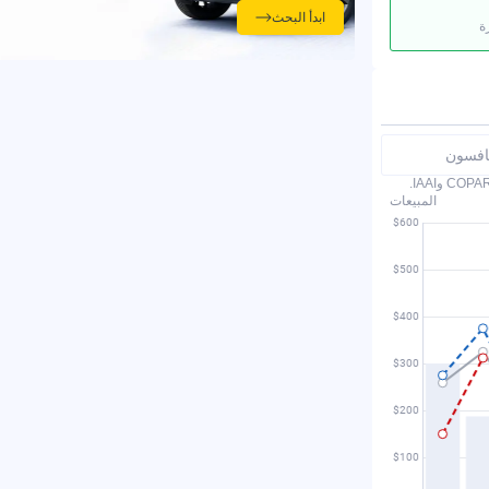
ابدأ البحث
ة
نافسون
المبيعات