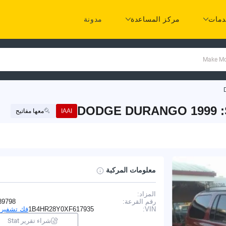
مات
مركز المساعدة
مدونة
DODGE DURANGO 1999 :S
IAAI
معها مفاتيح
معلومات المركبة
المزاد:
I
رقم القرعة:
89798
VIN:
1B4HR28Y0XF617935
فك تشفير VIN
شراء تقرير Stat