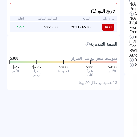
N/A
Prog
تاريخ البيع (1)
N/A
مزاد علني
التاريخ
المزايدة النهائية
الحالة
$2,
Fro
Sold
2021-02-16
IAAI
Fron
5.2
القيمة التقديرية
Gas
RW
Aut
متوسط سعر بيع هذا الطراز
S
الأعلى
نادراً
المتوسط
نادراً
الأدنى
أغلى
أرخص
13 عملية بيع خلال 30 يومًا