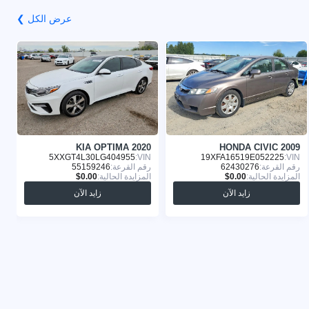
عرض الكل ❯
8
KIA OPTIMA 2020
HONDA CIVIC 2009
:
5XXGT4L30LG404955
VIN:
19XFA16519E052225
VIN:
رقم القرعة:
62430276
رقم القرعة:
55159246
ر
المزايدة الحالية:
المزايدة الحالية:
ا
زايد الآن
زايد الآن