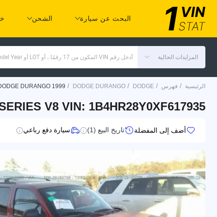
البحث عن سيارة
الشحن
خد
المزايدات الحالية
أدخل رقم VIN المكون من 17 رقمًا ، أو LOT أو Make Model Year
/
/
/
/
الرئيسية
فهرس
DODGE
DODGE DURANGO
DODGE DURANGO 1999
ERIES V8 VIN: 1B4HR28Y0XF617935
تاريخ البيع (1)
سيارة دفع رباعي
أضف إلى المفضلة