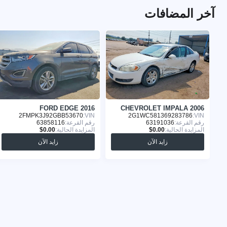
آخر المضافات
FORD EDGE 2016
CHEVROLET IMPALA 2006
2FMPK3J92GBB53670
VIN:
2G1WC581369283786
VIN:
رقم القرعة:
63191036
رقم القرعة:
63858116
المزايدة الحالية:
المزايدة الحالية:
زايد الآن
زايد الآن