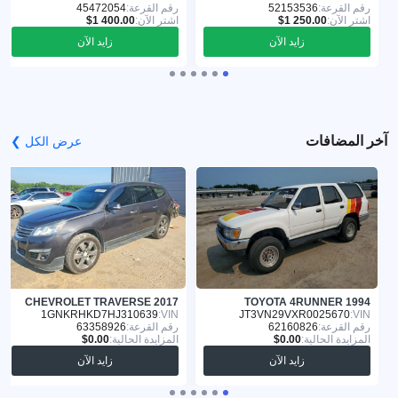
رقم القرعة:
52153536
رقم القرعة:
45472054
اشترِ الآن:
اشترِ الآن:
زايد الآن
زايد الآن
آخر المضافات
عرض الكل ❯
CHEVROLET TRAVERSE 2017
TOYOTA 4RUNNER 1994
1GNKRHKD7HJ310639
VIN:
JT3VN29VXR0025670
VIN:
رقم القرعة:
62160826
رقم القرعة:
63358926
المزايدة الحالية:
المزايدة الحالية:
زايد الآن
زايد الآن