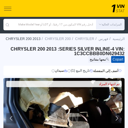
المزايدات الحالية
أدخل رقم VIN المكون من 17 رقمًا ، أو LOT أو Make Model Year
/
/
/
/
الرئيسية
فهرس
CHRYSLER
CHRYSLER 200
CHRYSLER 200 2013
CHRYSLER 200 2013 :SERIES SILVER INLINE-4 VIN:
1C3CCBBB0DN629432
Copart
معها مفاتيح
تاريخ البيع (1)
سيدان
أضف إلى المفضلة
تم انتهاء المزاد