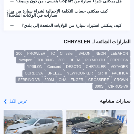
هل يمكنني شراء سيارة من Copart بنفسي، من دون وسيط؟
كيف يمكنني حساب التكلفة الإجمالية لشراء سيارة من مزاد
سيارات في الولايات المتحدة؟
كيف يمكنني استيراد سيارة من الولايات المتحدة إلى بلدي؟
الطرازات الشائعة لـ CHRYSLER
200
PROWLER
TC
Chrysler
SALON
NEON
LEBARON
Newport
TOURING
300
DELTA
PLYMOUTH
CORDOBA
YPSILON
Concord
DESOTO
CHRYSLER
VOYAGER
CORDOVA
BREEZE
NEWYOURKER
SRT8
PACIFICA
SEBRING-V6
300M
CHALLENGER
CROSSFIRE
CROWN
300S
CIRRUS-V6
سيارات مشابهة
عرض الكل ❯