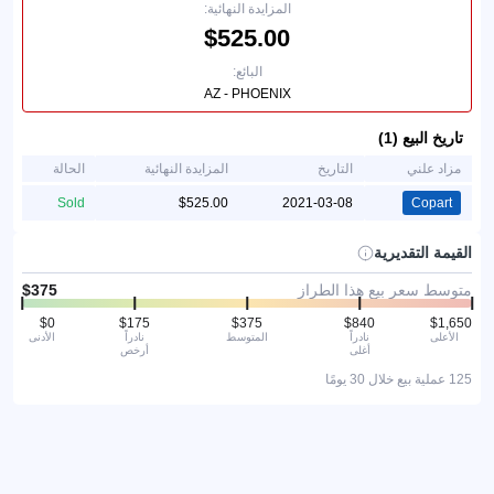
المزايدة النهائية:
البائع:
AZ - PHOENIX
تاريخ البيع (1)
مزاد علني
التاريخ
المزايدة النهائية
الحالة
Sold
2021-03-08
Copart
القيمة التقديرية
متوسط سعر بيع هذا الطراز
الأعلى
نادراً
المتوسط
نادراً
الأدنى
أغلى
أرخص
125 عملية بيع خلال 30 يومًا