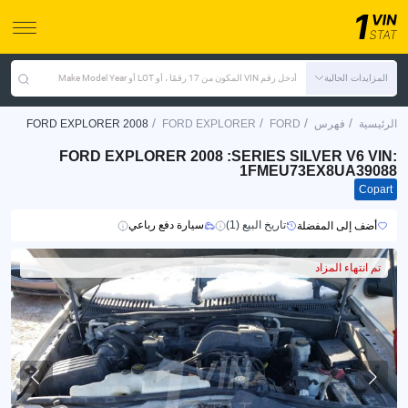
المزايدات الحالية
أدخل رقم VIN المكون من 17 رقمًا ، أو LOT أو Make Model Year
/
/
/
/
الرئيسية
فهرس
FORD
FORD EXPLORER
FORD EXPLORER 2008
FORD EXPLORER 2008 :SERIES SILVER V6 VIN:
1FMEU73EX8UA39088
Copart
تاريخ البيع (1)
سيارة دفع رباعي
أضف إلى المفضلة
تم انتهاء المزاد