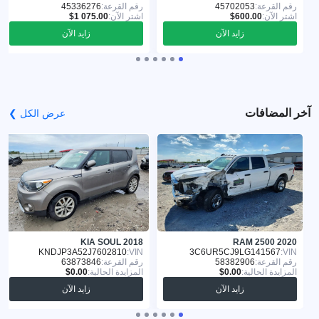
رقم القرعة:
45702053
رقم القرعة:
45336276
اشترِ الآن:
اشترِ الآن:
زايد الآن
زايد الآن
آخر المضافات
عرض الكل ❯
KIA SOUL 2018
RAM 2500 2020
KNDJP3A52J7602810
VIN:
3C6UR5CJ9LG141567
VIN:
رقم القرعة:
58382906
رقم القرعة:
63873846
المزايدة الحالية:
المزايدة الحالية:
زايد الآن
زايد الآن