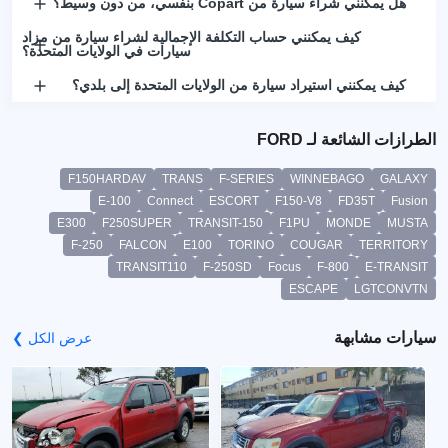
هل يمكنني شراء سيارة من Copart بنفسي، من دون وسيط؟
كيف يمكنني حساب التكلفة الإجمالية لشراء سيارة من مزاد
سيارات في الولايات المتحدة؟
كيف يمكنني استيراد سيارة من الولايات المتحدة إلى بلدي؟
الطرازات الشائعة لـ FORD
F150HARDAV
TRANS
F-SERIES
WINNEBAGO
GALAXY
E-100
Connect
ESCORT
F150-V8
FD35T
Fusion
E300
F250SUPER
TRANSIT-150
F1PU
MONDE
MUSTA
F-250
FALCON
E100
TORINO
COUGAR
TERRITORY
TRANSIT110
F-250SD
Focus
F-800
E-TRANSIT
ESCAPE
LGTCONVTN
سيارات مشابهة
عرض الكل ❯