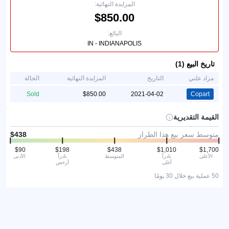
المزايدة النهائية:
البائع:
IN - INDIANAPOLIS
تاريخ البيع (1)
مزاد علني
التاريخ
المزايدة النهائية
الحالة
Sold
2021-04-02
Copart
القيمة التقديرية
متوسط سعر بيع هذا الطراز
الأعلى
نادراً
المتوسط
نادراً
الأدنى
أغلى
أرخص
50 عملية بيع خلال 30 يومًا