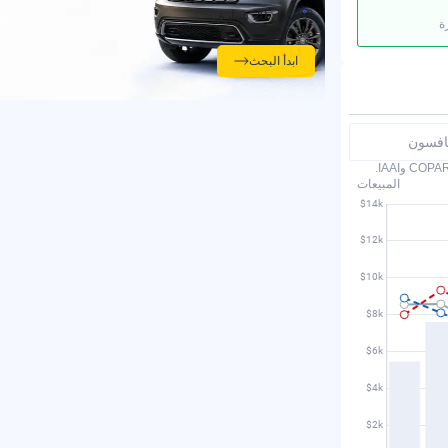
أفضل 20 سيارة
ة
ابدأ البحث
نافسون
المبيعات