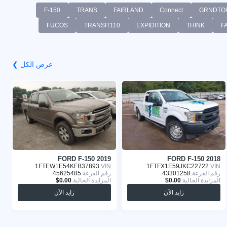
F-150
TRANS
FAIRLAND
Connect
GRNDTO
FUCOS
TRANSIT110
EXPIDITION
THINK
F
عرض الكل ❯
8
FORD F-150 2019
FORD F-150 2018
:
1FTEW1E54KFB37893
VIN:
1FTFX1E59JKC22722
VIN:
رقم القرعة:
43301258
رقم القرعة:
45625485
ر
المزايدة الحالية:
المزايدة الحالية:
ا
زايد الآن
زايد الآن