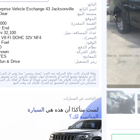
البائع:
اسم البائع:
rprise Vehicle Exchange 43 Jacksonville
lear
مستند البيع:
الموقع:
القيمة المقدرة:
,000
الضرر:
r End
32,100 mi
عداد المسافة، ميل:
المحرك:
L V8 FI DOHC 32V NF4
الوقود:
 Fuel
نظام الدفع:
D
ناقل الحركة:
nown
YES
المفاتيح:
Run & Drive
رمز التشغيل:
وفقًا للمزاد، كانت حالة المركبة عند الجرد "تعمل وتسير" مما يعني أن المركب
1) تم تشغيلها بقوتها الذاتية أو باستخدام جهاز تشغيل خا
الحركة. 3) تحركت للأمام. هذا الوصف ليس ضمانًا أو تمثيلًا أو كفالة بأن المر
ستتمكن من التشغيل أو التعشيق أو التحرك للأمام عند وقت البيع.
الباحث عن السيارات
لست متأكدًا أن هذه هي
السيارة
المناسبة لك؟
حدد ميزانيتك
الماركة والموديل