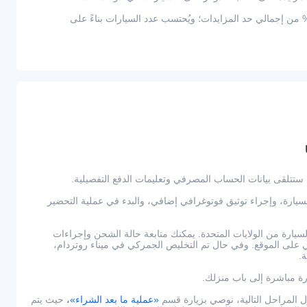
ثر من 2,000 دولار — يعادل 10% من إجمالي حد المزايدات؛ ويُحتسب عدد السيارات بناءً على
لسيارة، وإجراء توثيق فوتوغرافي إضافي، والبدء في عملية التحضير
يارة من الولايات المتحدة. يمكنك متابعة حالة الشحن وإجراءات
لى الموقع. وفي حال تم التخليص الجمركي في ميناء روتردام،
.
رة مباشرة إلى باب منزلك.
لمراحل التالية، نوصي بزيارة قسم
«عملية ما بعد الشراء»،
حيث يتم