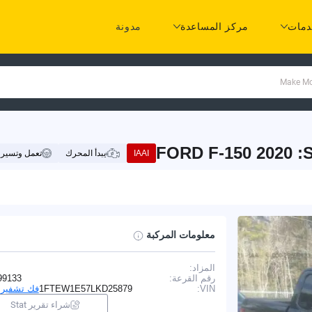
مات
مركز المساعدة
مدونة
FORD F-150 2020 
IAAI
يبدأ المحرك
تعمل وتسير
معلومات المركبة
المزاد:
I
رقم القرعة:
99133
VIN:
1FTEW1E57LKD25879
فك تشفير VIN
شراء تقرير Stat