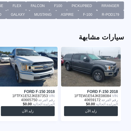
NE
FLEX
FALCON
F100
PICKUPBED
RRANGER
D
GALAXY
MUSTANG
ASPIRE
F-100
R-POD179
سيارات مشابهة
FORD F-150 2018
FORD F-150 2018
1FTFX1E52JKE87353
VIN:
1FTEW1E54JKE08084
VIN:
رقم القرعة:
40659172
رقم القرعة:
40665750
المزايدة الحالية:
المزايدة الحالية:
زايد الآن
زايد الآن