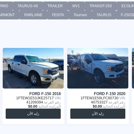
RINO
TAURUS-V6
TRAILER
MV1
TRANSIT-250
ECOLI
AIRMONT
FAIRLAINE
FEISTA
Tourneo
TAURUS
F-250S
FORD F-150 2018
FORD F-150 2020
1FTEW1E53JKE25717
VIN:
1FTEW1E59LFC80730
VIN:
رقم القرعة:
40753327
رقم القرعة:
41209394
المزايدة الحالية:
المزايدة الحالية:
زايد الآن
زايد الآن