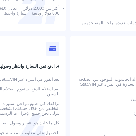
أك
600 دولار وديعة = سيارة واحدة.
4. ادفع ثمن السيارة وانتظر وصولها
عدك الحاسوب الموجود في الصفحة
بعد الفوز في المزاد عبر Stat.VIN، ستتلقى بيانات الحساب المصرفي وتعليمات الدفع التفصيلية.
على حساب جميع التكاليف الإضافية مسبقًا. بعد تأكيد الطلب، يتم عرض السيارة في المزاد عبر Stat.VIN
بعد استلام الدفع، سنقوم باستلام ا
للشحن.
ين:
نرافقك في جميع مراحل استيراد الس
التخليص من خلال حسابك الشخصي ع
نتولى نحن جميع الإجراءات الرسمية
كل ما عليك هو انتظار وصول السيا
للحصول على معلومات مفصلة حول ا