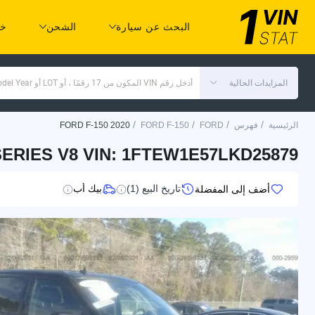
البحث عن سيارة
الشحن
خد
المزايدات الحالية
أدخل رقم VIN المكون من 17 رقمًا ، أو LOT أو Make Model Year
/
/
/
/
الرئيسية
فهرس
FORD
FORD F-150
FORD F-150 2020
:SERIES V8 VIN: 1FTEW1E57LKD25879
تاريخ البيع (1)
بيك أب
أضف إلى المفضلة