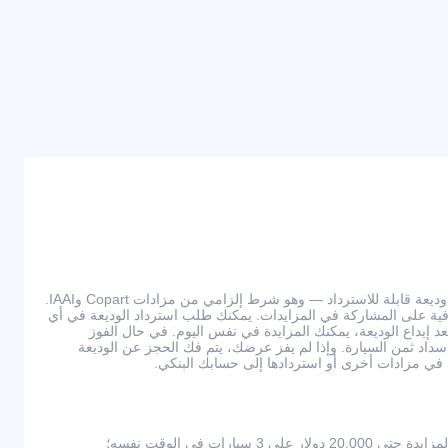
للمشاركة في المزادات، يجب دفع وديعة قابلة للاسترداد — وهو شرط إلزامي من مزادات Copart وIAAI.
ي عمولات إضافية على المشاركة في المزايدات. يمكنك طلب استرداد الوديعة في أي
يداع الوديعة، يمكنك المزايدة في نفس اليوم. في حال الفوز
ى سداد ثمن السيارة. وإذا لم يفز عرضك، يتم فك الحجز عن الوديعة
كة في مزادات أخرى أو استردادها إلى حسابك البنكي.