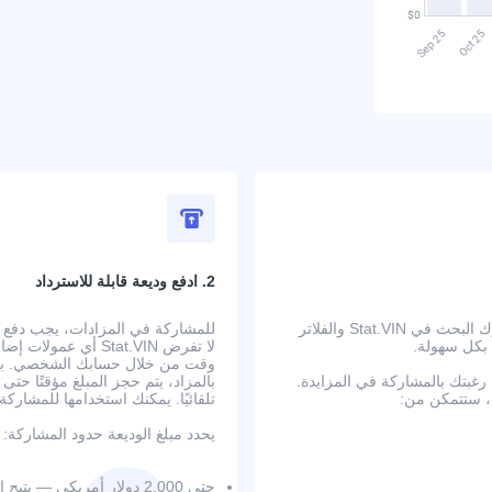
2. ادفع وديعة قابلة للاسترداد
ابدأ بالبحث عن سيارة في الولايات المتحدة تلبي متطلباتك. يتيح لك محرك البحث في Stat.VIN والفلاتر
 بكل سهولة.
لا تفرض Stat.VIN أ
وقت من خلال حسابك الشخصي. بعد إ
بتك بالمشاركة في المزايدة.
بالمزاد، يتم حجز المبلغ مؤقتًا حت
تلقائيًا. يمكنك استخدامها للمشار
يحدد مبلغ الوديعة حدود المشاركة:
حتى 2,000 دولار أمريكي — يتيح المزايدة حتى 20,000 دولار على 3 سيارات في الوقت نفسه؛