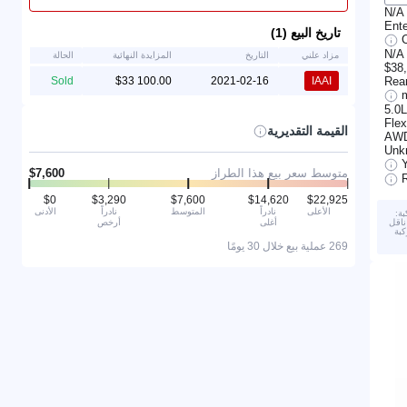
N/A
Ente
تاريخ البيع (1)
C
N/A
مزاد علني
التاريخ
المزايدة النهائية
الحالة
$38
Rea
Sold
2021-02-16
IAAI
5.0
Flex
القيمة التقديرية
AW
Unk
متوسط سعر بيع هذا الطراز
الأعلى
نادراً
المتوسط
نادراً
الأدنى
ة:
أغلى
أرخص
رجي. 2) تم تعشيق ناقل
كبة
269 عملية بيع خلال 30 يومًا