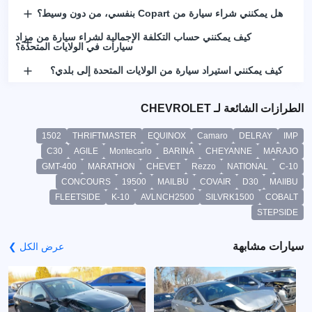
هل يمكنني شراء سيارة من Copart بنفسي، من دون وسيط؟
كيف يمكنني حساب التكلفة الإجمالية لشراء سيارة من مزاد
سيارات في الولايات المتحدة؟
كيف يمكنني استيراد سيارة من الولايات المتحدة إلى بلدي؟
الطرازات الشائعة لـ CHEVROLET
1502
THRIFTMASTER
EQUINOX
Camaro
DELRAY
IMP
C30
AGILE
Montecarlo
BARINA
CHEYANNE
MARAJO
GMT-400
MARATHON
CHEVET
Rezzo
NATIONAL
C-10
CONCOURS
19500
MAILBU
COVAIR
D30
MAIIBU
FLEETSIDE
K-10
AVLNCH2500
SILVRK1500
COBALT
STEPSIDE
سيارات مشابهة
عرض الكل ❯