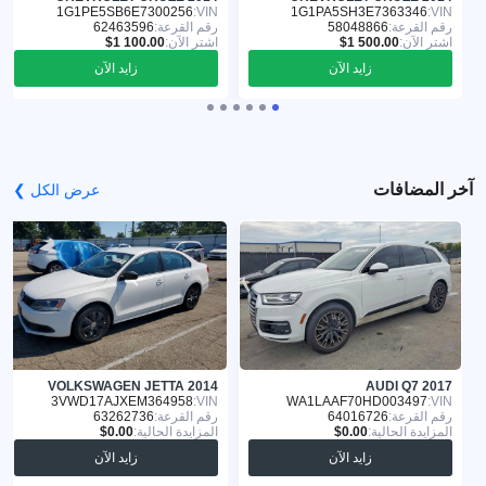
1G1PE5SB6E7300256
VIN:
1G1PA5SH3E7363346
VIN:
رقم القرعة:
58048866
رقم القرعة:
62463596
اشترِ الآن:
اشترِ الآن:
زايد الآن
زايد الآن
آخر المضافات
عرض الكل ❯
VOLKSWAGEN JETTA 2014
AUDI Q7 2017
3VWD17AJXEM364958
VIN:
WA1LAAF70HD003497
VIN:
رقم القرعة:
64016726
رقم القرعة:
63262736
المزايدة الحالية:
المزايدة الحالية:
زايد الآن
زايد الآن