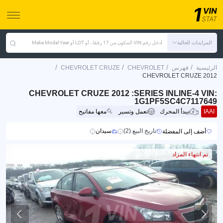
المزايدات الحالية
أدخل رقم VIN المكون من 17 رقمًا ، أو LOT أو Make Model Year
/
/
/
/
الرئيسية
فهرس
CHEVROLET
CHEVROLET CRUZE
CHEVROLET CRUZE 2012
CHEVROLET CRUZE 2012 :SERIES INLINE-4 VIN:
1G1PF5SC4C7117649
IAAI
يبدأ المحرك
تعمل وتسير
معها مفاتيح
تاريخ البيع (2)
سيدان
أضف إلى المفضلة
تم انتهاء المزاد