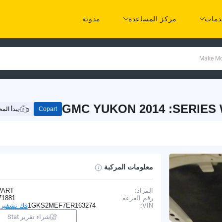
مات
مركز المساعدة
مدونة
GMC YUKON 2014 :SERIES 
Copart
يبدأ الم
معلومات المركبة
المزاد:
PART
رقم القرعة:
71881
VIN:
1GKS2MEF7ER163274
فك تشفير VIN
شراء تقرير Stat