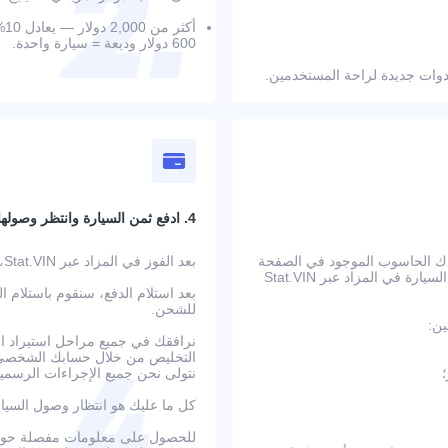
أك
600 دولار وديعة = سيارة واحدة.
4. ادفع ثمن السيارة وانتظر وصولها
عدك الحاسوب الموجود في الصفحة
بعد الفوز في المزاد عبر Stat.VIN، ستتلقى بيانات الحساب المصرفي وتعليمات الدفع التفصيلية.
على حساب جميع التكاليف الإضافية مسبقًا. بعد تأكيد الطلب، يتم عرض السيارة في المزاد عبر Stat.VIN
بعد استلام الدفع، سنقوم باستلام ا
للشحن.
ين:
نرافقك في جميع مراحل استيراد الس
التخليص من خلال حسابك الشخصي ع
نتولى نحن جميع الإجراءات الرسمية
كل ما عليك هو انتظار وصول السيا
للحصول على معلومات مفصلة حول ا