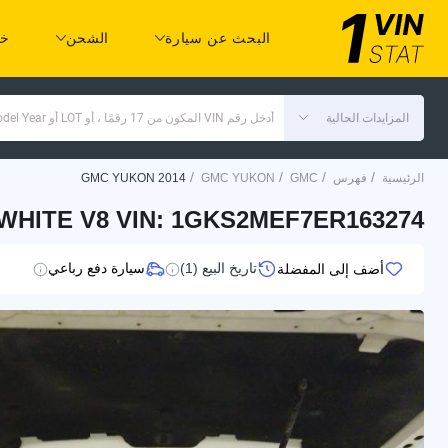
البحث عن سيارة
الشحن
خد
المزايدات الحالية
أدخل رقم VIN المكون من 17 رقمًا ، أو LOT أو Make Model Year
/
/
/
/
الرئيسية
فهرس
GMC
GMC YUKON
GMC YUKON 2014
WHITE V8 VIN: 1GKS2MEF7ER163274
تاريخ البيع (1)
سيارة دفع رباعي
أضف إلى المفضلة