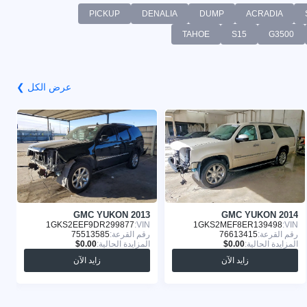
PICKUP
DENALIA
DUMP
ACRADIA
TAHOE
S15
G3500
عرض الكل ❯
3
GMC YUKON 2013
GMC YUKON 2014
:
1GKS2EEF9DR299877
VIN:
1GKS2MEF8ER139498
VIN:
رقم القرعة:
76613415
رقم القرعة:
75513585
ر
المزايدة الحالية:
المزايدة الحالية:
ا
زايد الآن
زايد الآن