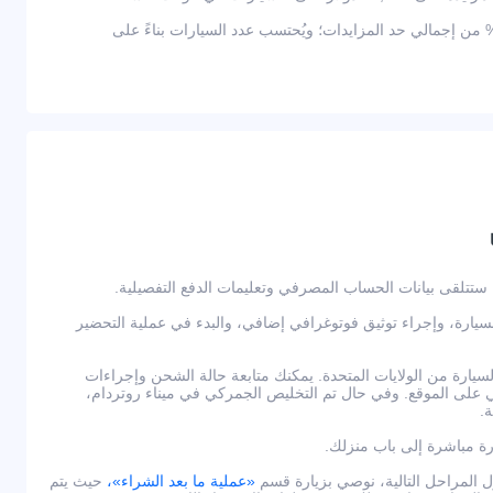
ثر من 2,000 دولار — يعادل 10% من إجمالي حد المزايدات؛ ويُحتسب عدد السيارات بناءً على
لسيارة، وإجراء توثيق فوتوغرافي إضافي، والبدء في عملية التحضير
يارة من الولايات المتحدة. يمكنك متابعة حالة الشحن وإجراءات
لى الموقع. وفي حال تم التخليص الجمركي في ميناء روتردام،
.
رة مباشرة إلى باب منزلك.
لمراحل التالية، نوصي بزيارة قسم
«عملية ما بعد الشراء»،
حيث يتم