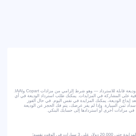
للمشاركة في المزادات، يجب دفع وديعة قابلة للاسترداد — وهو شرط إلزامي من مزادات Copart وIAAI.
ي عمولات إضافية على المشاركة في المزايدات. يمكنك طلب استرداد الوديعة في أي
يداع الوديعة، يمكنك المزايدة في نفس اليوم. في حال الفوز
ى سداد ثمن السيارة. وإذا لم يفز عرضك، يتم فك الحجز عن الوديعة
كة في مزادات أخرى أو استردادها إلى حسابك البنكي.