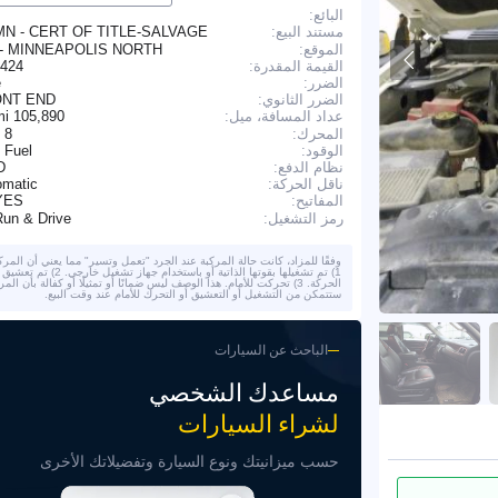
البائع:
MN - CERT OF TITLE-SALVAGE
مستند البيع:
الموقع:
- MINNEAPOLIS NORTH
القيمة المقدرة:
,424
الضرر:
e
الضرر الثانوي:
NT END
105,890 mi
عداد المسافة، ميل:
المحرك:
 8
الوقود:
 Fuel
نظام الدفع:
D
ناقل الحركة:
omatic
YES
المفاتيح:
Run & Drive
رمز التشغيل:
وفقًا للمزاد، كانت حالة المركبة عند الجرد "تعمل وتسير" مما يعني أن المركب
1) تم تشغيلها بقوتها الذاتية أو باستخدام جهاز تشغيل خا
الحركة. 3) تحركت للأمام. هذا الوصف ليس ضمانًا أو تمثيلًا أو كفالة بأن المر
ستتمكن من التشغيل أو التعشيق أو التحرك للأمام عند وقت البيع.
الباحث عن السيارات
مساعدك الشخصي
لشراء السيارات
حسب ميزانيتك ونوع السيارة وتفضيلاتك الأخرى