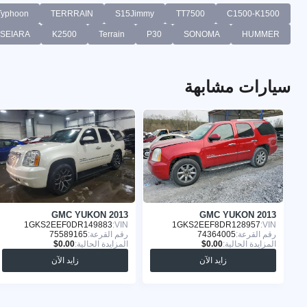
Typhoon
TERRRAIN
S15Jimmy
TT7500
C1500-K1500
SEIARA
K2500
Terrain
P30
SONOMA
HUMMER
سيارات مشابهة
GMC YUKON 2013
GMC YUKON 2013
1GKS2EEF0DR149883
VIN:
1GKS2EEF8DR128957
VIN:
رقم القرعة:
74364005
رقم القرعة:
75589165
المزايدة الحالية:
المزايدة الحالية:
زايد الآن
زايد الآن