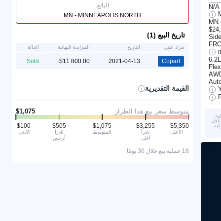
البائع:
N/A
MN - MINNEAPOLIS NORTH
MN 
$24
تاريخ البيع (1)
Sid
FRO
مزاد علني
التاريخ
المزايدة النهائية
الحالة
6.2L
Sold
2021-04-13
Copart
Flex
AW
Aut
القيمة التقديرية
متوسط سعر بيع هذا الطراز
ة:
رجي. 2) تم تعشيق ناقل
كبة
الأعلى
نادراً
المتوسط
نادراً
الأدنى
أغلى
أرخص
18 عملية بيع خلال 30 يومًا