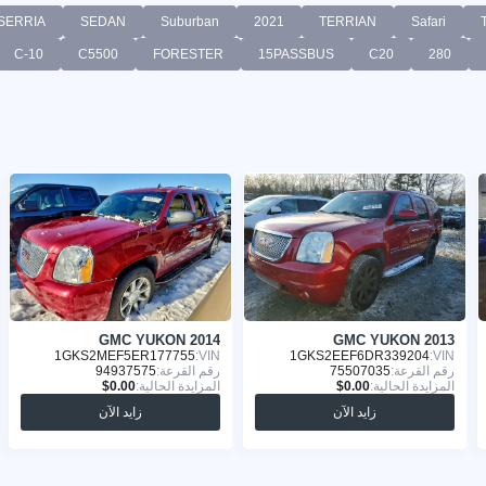
SERRIA
SEDAN
Suburban
2021
TERRIAN
Safari
C-10
C5500
FORESTER
15PASSBUS
C20
280
GMC YUKON 2014
GMC YUKON 2013
1GKS2MEF5ER177755
VIN:
1GKS2EEF6DR339204
VIN:
رقم القرعة:
75507035
رقم القرعة:
94937575
المزايدة الحالية:
المزايدة الحالية:
زايد الآن
زايد الآن