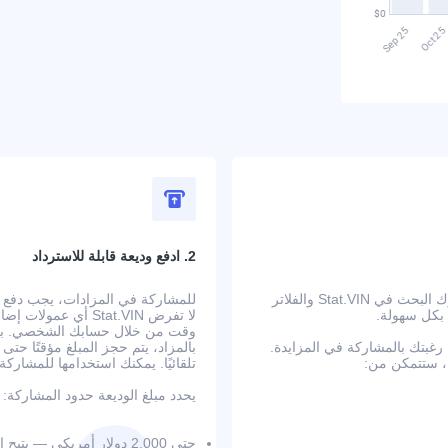
2. ادفع وديعة قابلة للاسترداد
ابدأ بالبحث عن سيارة في الولايات المتحدة تلبي متطلباتك. يتيح لك محرك البحث في Stat.VIN والفلاتر
 بكل سهولة.
لا تفرض Stat.VIN أ
وقت من خلال حسابك الشخصي. بعد إ
بتك بالمشاركة في المزايدة.
بالمزاد، يتم حجز المبلغ مؤقتًا حت
تلقائيًا. يمكنك استخدامها للمشار
يحدد مبلغ الوديعة حدود المشاركة:
حتى 2,000 دولار أمريكي — يتيح المزايدة حتى 20,000 دولار على 3 سيارات في الوقت نفسه؛