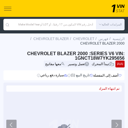
المزايدات الحالية
أدخل رقم VIN المكون من 17 رقمًا ، أو LOT أو Make Model Year
/
/
/
/
الرئيسية
فهرس
CHEVROLET
CHEVROLET BLAZER
CHEVROLET BLAZER 2000
CHEVROLET BLAZER 2000 :SERIES V6 VIN:
1GNCT18W7YK295656
IAAI
يبدأ المحرك
تعمل وتسير
معها مفاتيح
تاريخ البيع (1)
سيارة دفع رباعي
أضف إلى المفضلة
تم انتهاء المزاد