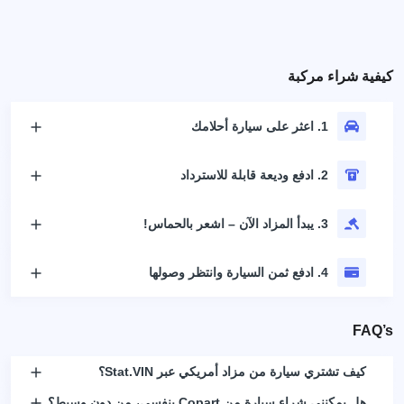
كيفية شراء مركبة
1. اعثر على سيارة أحلامك
2. ادفع وديعة قابلة للاسترداد
3. يبدأ المزاد الآن – اشعر بالحماس!
4. ادفع ثمن السيارة وانتظر وصولها
FAQ’s
كيف تشتري سيارة من مزاد أمريكي عبر Stat.VIN؟
هل يمكنني شراء سيارة من Copart بنفسي، من دون وسيط؟