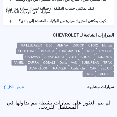
كيف يمكنني حساب التكلفة الإجمالية لشراء سيارة من مزاد
سيارات في الولايات المتحدة؟
كيف يمكنني استيراد سيارة من الولايات المتحدة إلى بلدي؟
الطرازات الشائعة لـ CHEVROLET
TRAILLBLAZER
D30
MERIVA
1500CK
C1002
Monza
SCOTTDALE
IMAPALA
KURBMASTER
CRUIZ
ARGOSY
CARAVAN
ARISTOCRAT
VOLT
CRUSIE
BONANZA
PANEL
ZAFIRA
COBALT
Delix
VAN
SUBURBAN
TRAK
SILVRK1500
TRACKER
Avalanche
CAP
BELAIR
CRUZ
CAPRICE
سيارات مشابهة
عرض الكل ❯
لم يتم العثور على سيارات نشطة يتم تداولها في
المستقبل القريب.