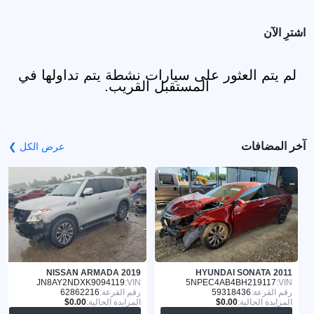
اشترِ الآن
لم يتم العثور على سيارات نشطة يتم تداولها في
المستقبل القريب.
آخر المضافات
عرض الكل ❯
NISSAN ARMADA 2019
HYUNDAI SONATA 2011
JN8AY2NDXK9094119
VIN:
5NPEC4AB4BH219117
VIN:
رقم القرعة:
59318436
رقم القرعة:
62862216
المزايدة الحالية:
المزايدة الحالية: