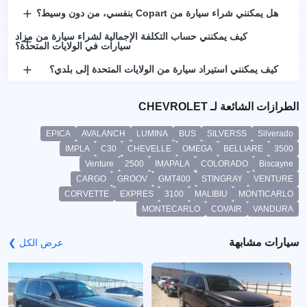
هل يمكنني شراء سيارة من Copart بنفسي، من دون وسيط؟
كيف يمكنني حساب التكلفة الإجمالية لشراء سيارة من مزاد
سيارات في الولايات المتحدة؟
كيف يمكنني استيراد سيارة من الولايات المتحدة إلى بلدي؟
الطرازات الشائعة لـ CHEVROLET
EPICA
AVALANCH
LUMINA
BUS
SILVERSS
Silverado
IMPLA
C30
CHEVELLE
OMEGA
BELLIARE
3500
Venture
2500
IMAPALA
COLORADO
Biscayne
CARGO
GROOV
GMT400
STINGRAY
VENTURE
CORVETTE
EXPRES
3100
MALIBIU
MONTICARLO
MONTECARLO
COVAIR
VANDURA
سيارات مشابهة
عرض الكل ❯