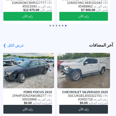
1GNSKGKC8HR117777
VIN:
1GNSCHKCXKR101042
VIN:
رقم القرعة:
45488862
رقم القرعة:
45521693
اشترِ الآن:
اشترِ الآن:
زايد الآن
زايد الآن
آخر المضافات
عرض الكل ❯
FORD FOCUS 2010
CHEVROLET SILVERADO 2025
1FAHP3DN2AW186277
VIN:
3GCUKGEL8SG322701
VIN:
رقم القرعة:
63402716
رقم القرعة:
50016866
المزايدة الحالية:
المزايدة الحالية:
زايد الآن
زايد الآن