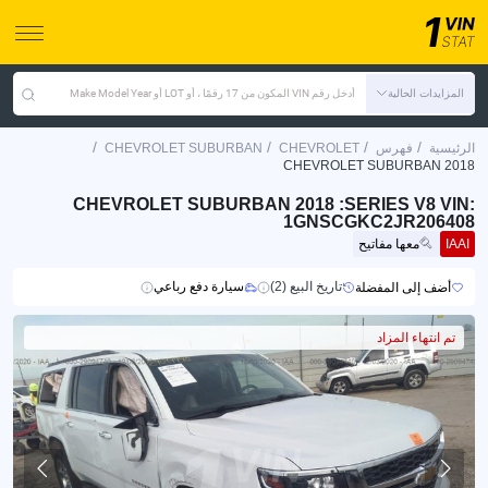
المزايدات الحالية
أدخل رقم VIN المكون من 17 رقمًا ، أو LOT أو Make Model Year
/
/
/
/
الرئيسية
فهرس
CHEVROLET
CHEVROLET SUBURBAN
CHEVROLET SUBURBAN 2018
CHEVROLET SUBURBAN 2018 :SERIES V8 VIN:
1GNSCGKC2JR206408
IAAI
معها مفاتيح
تاريخ البيع (2)
سيارة دفع رباعي
أضف إلى المفضلة
تم انتهاء المزاد