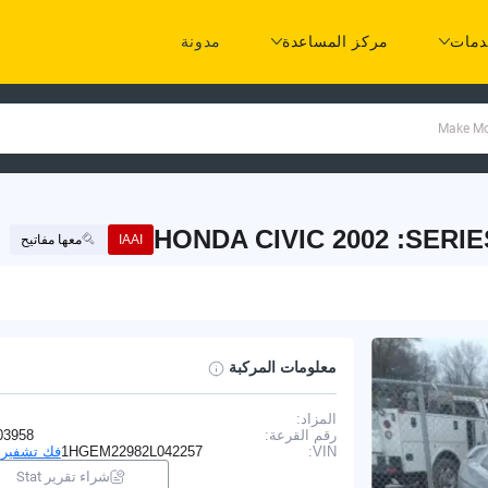
مات
مركز المساعدة
مدونة
HONDA CIVIC 2002 :SERIE
IAAI
معها مفاتيح
معلومات المركبة
المزاد:
I
رقم القرعة:
03958
VIN:
1HGEM22982L042257
فك تشفير VIN
شراء تقرير Stat