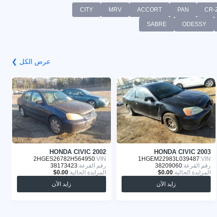
CITY
MRV
ACCORT
PAN
CR-
SABRE
ODESSY
عرض الكل ❯
1
HONDA CIVIC 2002
HONDA CIVIC 2003
:
2HGES26782H564950
VIN:
1HGEM22983L039487
VIN:
رقم القرعة:
38209060
رقم القرعة:
38173423
ر
المزايدة الحالية:
المزايدة الحالية:
ا
زايد الآن
زايد الآن