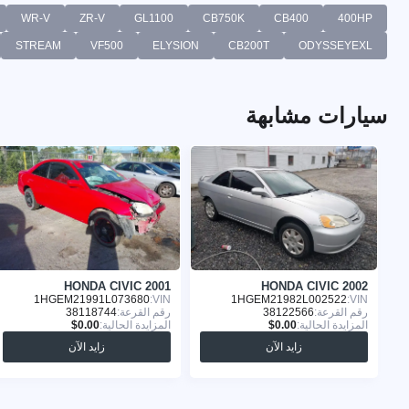
WR-V
ZR-V
GL1100
CB750K
CB400
400HP
STREAM
VF500
ELYSION
CB200T
ODYSSEYEXL
سيارات مشابهة
HONDA CIVIC 2001
HONDA CIVIC 2002
1HGEM21991L073680
VIN:
1HGEM21982L002522
VIN:
رقم القرعة:
38122566
رقم القرعة:
38118744
المزايدة الحالية:
المزايدة الحالية:
زايد الآن
زايد الآن