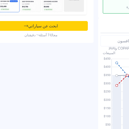
ة
ابحث عن سياراتي
مجانًا
7 أسئلة
~ دقيقتان
نافسون
المبيعات