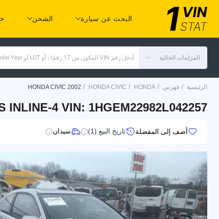
البحث عن سيارة
الشحن
خد
المزايدات الحالية
أدخل رقم VIN المكون من 17 رقمًا ، أو LOT أو Make Model Year
/
/
/
/
الرئيسية
فهرس
HONDA
HONDA CIVIC
HONDA CIVIC 2002
S INLINE-4 VIN: 1HGEM22982L042257
تاريخ البيع (1)
سيدان
أضف إلى المفضلة