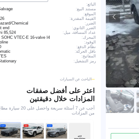
البائع:
Salvage
مستند البيع:
الموقع:
القيمة المقدرة:
826
الضرر:
hazard/Chemical
الضرر الثانوي:
t end
85,524 mi
عداد المسافة، ميل:
المحرك:
L SOHC VTEC-E 16-valve I4
الوقود:
oline
نظام الدفع:
D
ناقل الحركة:
omatic
YES
المفاتيح:
tationary
رمز التشغيل:
الباحث عن السيارات
اعثر على أفضل صفقات
المزادات خلال دقيقتين
أجب عن 7 أسئلة سريعة واحصل على 20 سيا
من المزادات