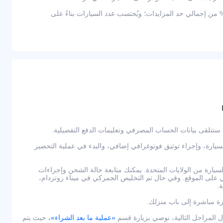
ثر من 2,000 دولار — يعادل 10% من إجمالي حد المزايدات؛ ويُحتسب عدد السيارات بناءً على
لسيارة، وإجراء توثيق فوتوغرافي إضافي، والبدء في عملية التحضير
يارة من الولايات المتحدة. يمكنك متابعة حالة الشحن وإجراءات
لى الموقع. وفي حال تم التخليص الجمركي في ميناء روتردام،
.
رة مباشرة إلى باب منزلك.
لمراحل التالية، نوصي بزيارة قسم
«عملية ما بعد الشراء»،
حيث يتم