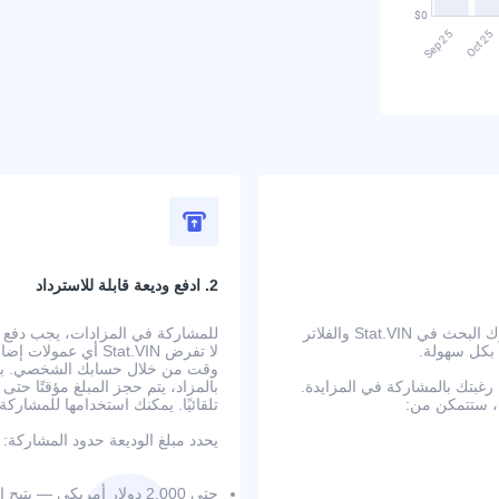
2. ادفع وديعة قابلة للاسترداد
ابدأ بالبحث عن سيارة في الولايات المتحدة تلبي متطلباتك. يتيح لك محرك البحث في Stat.VIN والفلاتر
 بكل سهولة.
لا تفرض Stat.VIN أ
وقت من خلال حسابك الشخصي. بعد إ
بتك بالمشاركة في المزايدة.
بالمزاد، يتم حجز المبلغ مؤقتًا حت
تلقائيًا. يمكنك استخدامها للمشار
يحدد مبلغ الوديعة حدود المشاركة:
حتى 2,000 دولار أمريكي — يتيح المزايدة حتى 20,000 دولار على 3 سيارات في الوقت نفسه؛