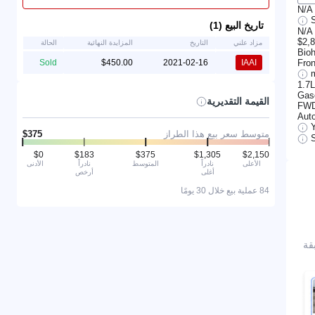
N/A
تاريخ البيع (1)
N/A
$2,
مزاد علني
التاريخ
المزايدة النهائية
الحالة
Bio
Fron
Sold
2021-02-16
IAAI
1.7
Gas
القيمة التقديرية
FW
Aut
متوسط سعر بيع هذا الطراز
S
الأعلى
نادراً
المتوسط
نادراً
الأدنى
أغلى
أرخص
84 عملية بيع خلال 30 يومًا
رة مطابقة