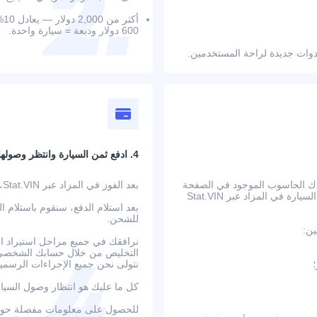
أك
600 دولار وديعة = سيارة واحدة.
4. ادفع ثمن السيارة وانتظر وصولها
عدك الحاسوب الموجود في الصفحة
بعد الفوز في المزاد عبر Stat.VIN، ستتلقى بيانات الحساب المصرفي وتعليمات الدفع التفصيلية.
على حساب جميع التكاليف الإضافية مسبقًا. بعد تأكيد الطلب، يتم عرض السيارة في المزاد عبر Stat.VIN
بعد استلام الدفع، سنقوم باستلام ا
للشحن.
ين:
نرافقك في جميع مراحل استيراد الس
التخليص من خلال حسابك الشخصي ع
نتولى نحن جميع الإجراءات الرسمية
كل ما عليك هو انتظار وصول السيا
للحصول على معلومات مفصلة حول ا