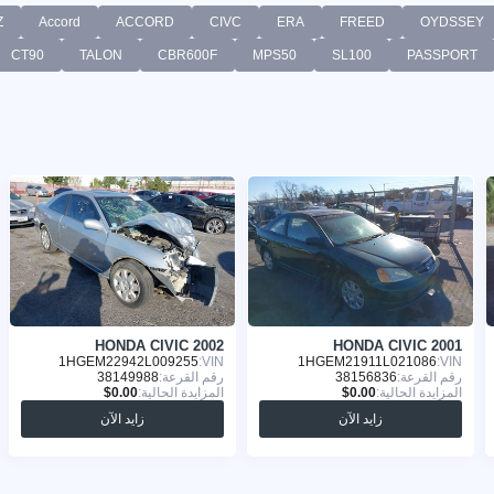
Z
Accord
ACCORD
CIVC
ERA
FREED
OYDSSEY
CT90
TALON
CBR600F
MPS50
SL100
PASSPORT
HONDA CIVIC 2002
HONDA CIVIC 2001
1HGEM22942L009255
VIN:
1HGEM21911L021086
VIN:
رقم القرعة:
38156836
رقم القرعة:
38149988
المزايدة الحالية:
المزايدة الحالية:
زايد الآن
زايد الآن