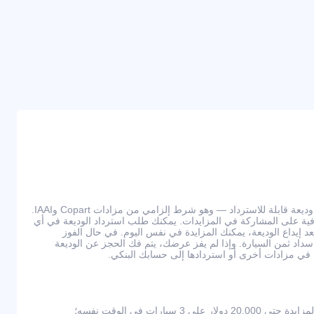
للمشاركة في المزادات، يجب دفع وديعة قابلة للاسترداد — وهو شرط إلزامي من مزادات Copart وIAAI.
ي عمولات إضافية على المشاركة في المزايدات. يمكنك طلب استرداد الوديعة في أي
يداع الوديعة، يمكنك المزايدة في نفس اليوم. في حال الفوز
ى سداد ثمن السيارة. وإذا لم يفز عرضك، يتم فك الحجز عن الوديعة
كة في مزادات أخرى أو استردادها إلى حسابك البنكي.