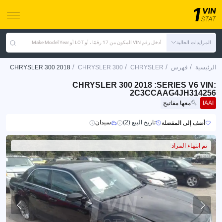
المزايدات الحالية
أدخل رقم VIN المكون من 17 رقمًا ، أو LOT أو Make Model Year
/
/
/
/
الرئيسية
فهرس
CHRYSLER
CHRYSLER 300
CHRYSLER 300 2018
CHRYSLER 300 2018 :SERIES V6 VIN:
2C3CCAAG4JH314256
IAAI
معها مفاتيح
تاريخ البيع (2)
سيدان
أضف إلى المفضلة
تم انتهاء المزاد