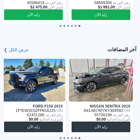
رقم القرعة:
58699306
رقم القرعة:
45586418
اشترِ الآن:
اشترِ الآن:
زايد الآن
زايد الآن
آخر المضافات
عرض الكل ❯
FORD F150 2015
NISSAN SENTRA 2019
1FTEW1EG2FFB16225
VIN:
3N1AB7AP7KY309592
VIN:
رقم القرعة:
55706196
رقم القرعة:
62451286
المزايدة الحالية:
المزايدة الحالية:
زايد الآن
زايد الآن