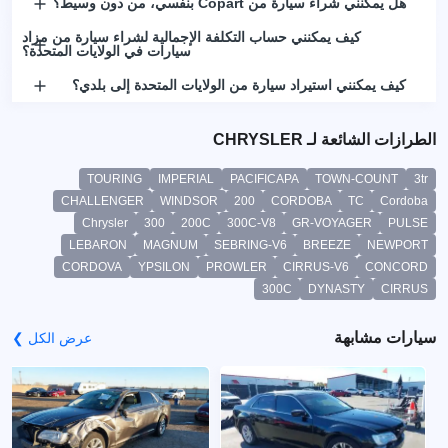
هل يمكنني شراء سيارة من Copart بنفسي، من دون وسيط؟
كيف يمكنني حساب التكلفة الإجمالية لشراء سيارة من مزاد
سيارات في الولايات المتحدة؟
كيف يمكنني استيراد سيارة من الولايات المتحدة إلى بلدي؟
الطرازات الشائعة لـ CHRYSLER
TOURING
IMPERIAL
PACIFICAPA
TOWN-COUNT
3tr
CHALLENGER
WINDSOR
200
CORDOBA
TC
Cordoba
Chrysler
300
200C
300C-V8
GR-VOYAGER
PULSE
LEBARON
MAGNUM
SEBRING-V6
BREEZE
NEWPORT
CORDOVA
YPSILON
PROWLER
CIRRUS-V6
CONCORD
300C
DYNASTY
CIRRUS
سيارات مشابهة
عرض الكل ❯