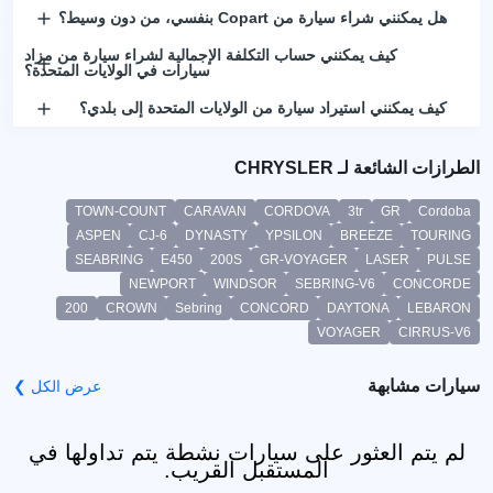
هل يمكنني شراء سيارة من Copart بنفسي، من دون وسيط؟
كيف يمكنني حساب التكلفة الإجمالية لشراء سيارة من مزاد
سيارات في الولايات المتحدة؟
كيف يمكنني استيراد سيارة من الولايات المتحدة إلى بلدي؟
الطرازات الشائعة لـ CHRYSLER
TOWN-COUNT
CARAVAN
CORDOVA
3tr
GR
Cordoba
ASPEN
CJ-6
DYNASTY
YPSILON
BREEZE
TOURING
SEABRING
E450
200S
GR-VOYAGER
LASER
PULSE
NEWPORT
WINDSOR
SEBRING-V6
CONCORDE
200
CROWN
Sebring
CONCORD
DAYTONA
LEBARON
VOYAGER
CIRRUS-V6
سيارات مشابهة
عرض الكل ❯
لم يتم العثور على سيارات نشطة يتم تداولها في
المستقبل القريب.