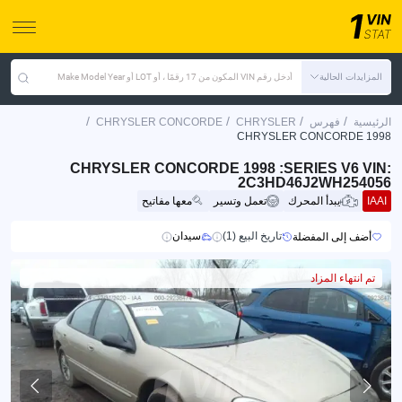
المزايدات الحالية
أدخل رقم VIN المكون من 17 رقمًا ، أو LOT أو Make Model Year
/
/
/
/
الرئيسية
فهرس
CHRYSLER
CHRYSLER CONCORDE
CHRYSLER CONCORDE 1998
CHRYSLER CONCORDE 1998 :SERIES V6 VIN:
2C3HD46J2WH254056
IAAI
يبدأ المحرك
تعمل وتسير
معها مفاتيح
تاريخ البيع (1)
سيدان
أضف إلى المفضلة
تم انتهاء المزاد