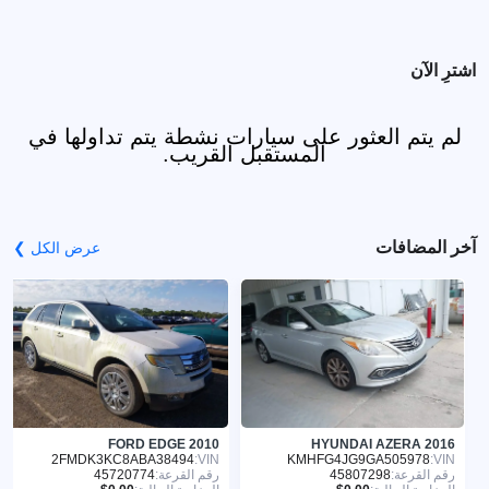
اشترِ الآن
لم يتم العثور على سيارات نشطة يتم تداولها في
المستقبل القريب.
آخر المضافات
عرض الكل ❯
FORD EDGE 2010
HYUNDAI AZERA 2016
2FMDK3KC8ABA38494
VIN:
KMHFG4JG9GA505978
VIN:
رقم القرعة:
45807298
رقم القرعة:
45720774