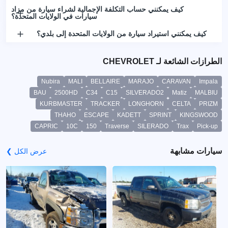
كيف يمكنني حساب التكلفة الإجمالية لشراء سيارة من مزاد
سيارات في الولايات المتحدة؟
كيف يمكنني استيراد سيارة من الولايات المتحدة إلى بلدي؟
الطرازات الشائعة لـ CHEVROLET
Nubira
MALI
BELLAIRE
MARAJO
CARAVAN
Impala
BAU
2500HD
C34
C15
SILVERADO2
Matiz
MALBIU
KURBMASTER
TRACKER
LONGHORN
CELTA
PRIZM
THAHO
ESCAPE
KADETT
SPRINT
KINGSWOOD
CAPRIC
10C
150
Traverse
SILERADO
Trax
Pick-up
سيارات مشابهة
عرض الكل ❯