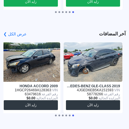
زايد الآن
زايد الآن
آخر المضافات
عرض الكل ❯
HONDA ACCORD 2009
MERCEDES-BENZ GLE-CLASS 2019
1HGCP26469A128363
VIN:
4JGED6EB5KA151593
VIN:
رقم القرعة:
58778266
رقم القرعة:
63479616
المزايدة الحالية:
المزايدة الحالية:
زايد الآن
زايد الآن