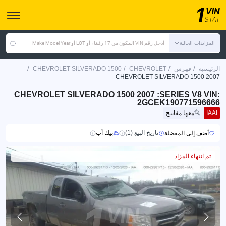
المزايدات الحالية
أدخل رقم VIN المكون من 17 رقمًا ، أو LOT أو Make Model Year
/
/
/
/
الرئيسية
فهرس
CHEVROLET
CHEVROLET SILVERADO 1500
CHEVROLET SILVERADO 1500 2007
CHEVROLET SILVERADO 1500 2007 :SERIES V8 VIN:
2GCEK190771596666
IAAI
معها مفاتيح
تاريخ البيع (1)
بيك أب
أضف إلى المفضلة
تم انتهاء المزاد