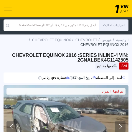
المزايدات الحالية
أدخل رقم VIN المكون من 17 رقمًا ، أو LOT أو Make Model Year
/
/
/
/
الرئيسية
فهرس
CHEVROLET
CHEVROLET EQUINOX
CHEVROLET EQUINOX 2016
CHEVROLET EQUINOX 2016 :SERIES INLINE-4 VIN:
2GNALBEK4G1142505
IAAI
معها مفاتيح
تاريخ البيع (1)
سيارة دفع رباعي
أضف إلى المفضلة
تم انتهاء المزاد