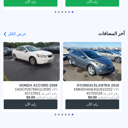
زايد الآن
زايد الآن
آخر المضافات
عرض الكل ❯
HONDA ACCORD 2008
HYUNDAI ELANTRA 2016
1HGCP26768A113595
VIN:
KMHDH4AE4GU610252
VIN:
رقم القرعة:
45755529
رقم القرعة:
45723561
المزايدة الحالية:
المزايدة الحالية:
زايد الآن
زايد الآن