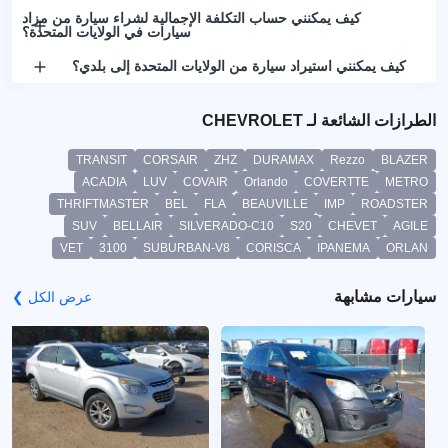
كيف يمكنني حساب التكلفة الإجمالية لشراء سيارة من مزاد
سيارات في الولايات المتحدة؟
كيف يمكنني استيراد سيارة من الولايات المتحدة إلى بلدي؟
الطرازات الشائعة لـ CHEVROLET
TRANSIT
CORSAIR
ZHZ
DURAMAX
Rezzo
BLAZER
ACADIA
LUV
COVAIR
Orlando
COVERTTE
METRO
THRIFTMASTER
BEL
FLA
BEAUVILLE
IMP
ROADSTER
SUV
BELLAIR
SILVERADO-C10
S20
CHEVET
AGILE
VET
3100
SUBURBAN-V8
CORISCA
IPANEMA
ORLAN
سيارات مشابهة
عرض الكل ❯