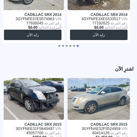
CADILLAC SRX 2014
CADILLAC SRX 2014
3GYFNFE37ES574963
VIN:
3GYFNFE3XES533517
VIN:
رقم القرعة:
77192625
رقم القرعة:
77930045
المزايدة الحالية:
المزايدة الحالية:
زايد الآن
زايد الآن
اشترِ الآن
CADILLAC SRX 2015
CADILLAC SRX 2015
3GYFNEE31FS640497
VIN:
3GYFNAE32FS524959
VIN:
رقم القرعة:
60414126
رقم القرعة:
45057700