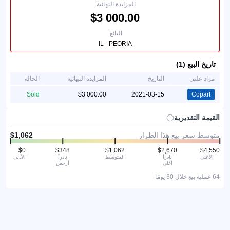
المزايدة النهائية:
البائع:
IL - PEORIA
تاريخ البيع (1)
مزاد علني
التاريخ
المزايدة النهائية
الحالة
Sold
2021-03-15
Copart
القيمة التقديرية
متوسط سعر بيع هذا الطراز
الأعلى
نادراً
المتوسط
نادراً
الأدنى
أغلى
أرخص
64 عملية بيع خلال 30 يومًا