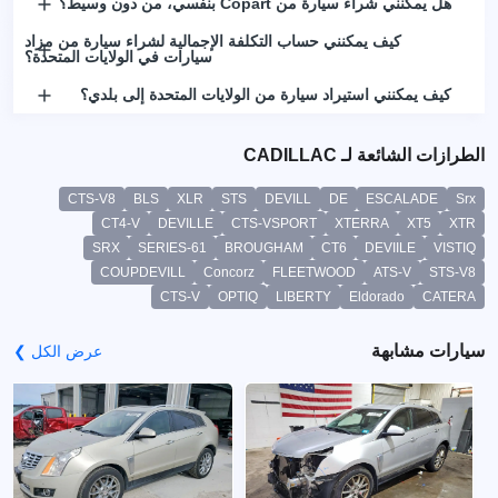
هل يمكنني شراء سيارة من Copart بنفسي، من دون وسيط؟
كيف يمكنني حساب التكلفة الإجمالية لشراء سيارة من مزاد
سيارات في الولايات المتحدة؟
كيف يمكنني استيراد سيارة من الولايات المتحدة إلى بلدي؟
الطرازات الشائعة لـ CADILLAC
CTS-V8
BLS
XLR
STS
DEVILL
DE
ESCALADE
Srx
CT4-V
DEVILLE
CTS-VSPORT
XTERRA
XT5
XTR
SRX
SERIES-61
BROUGHAM
CT6
DEVIILE
VISTIQ
COUPDEVILL
Concorz
FLEETWOOD
ATS-V
STS-V8
CTS-V
OPTIQ
LIBERTY
Eldorado
CATERA
سيارات مشابهة
عرض الكل ❯