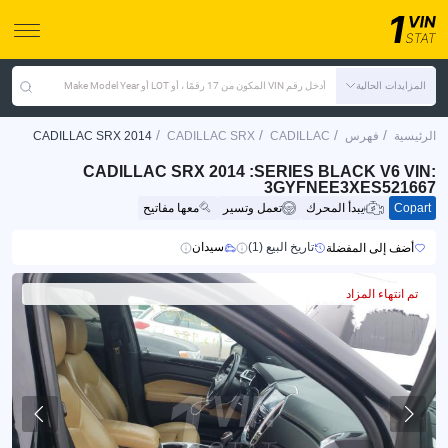
المزايدات الحالية
أدخل رقم VIN المكون من 17 رقمًا ، أو LOT أو Make Model Year
/
/
/
/
الرئيسية
فهرس
CADILLAC
CADILLAC SRX
CADILLAC SRX 2014
CADILLAC SRX 2014 :SERIES BLACK V6 VIN:
3GYFNEE3XES521667
Copart
يبدأ المحرك
تعمل وتسير
معها مفاتيح
تاريخ البيع (1)
سيدان
أضف إلى المفضلة
تم انتهاء المزاد