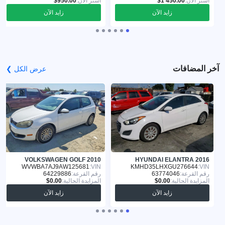
اشترِ الآن:
اشترِ الآن:
زايد الآن
زايد الآن
آخر المضافات
عرض الكل ❯
VOLKSWAGEN GOLF 2010
HYUNDAI ELANTRA 2016
WVWBA7AJ9AW125681
VIN:
KMHD35LHXGU276644
VIN:
رقم القرعة:
63774046
رقم القرعة:
64229886
المزايدة الحالية:
المزايدة الحالية:
زايد الآن
زايد الآن