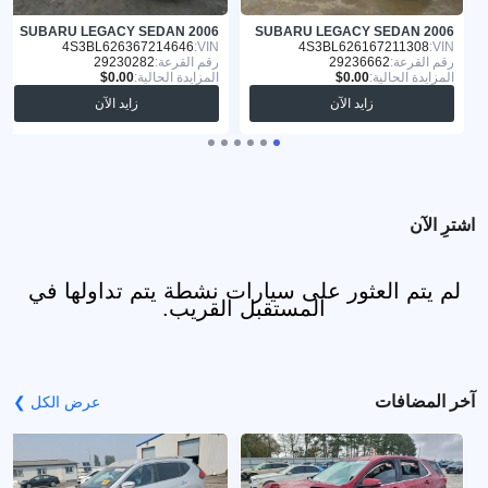
SUBARU LEGACY SEDAN 2006
SUBARU LEGACY SEDAN 2006
4S3BL626367214646
VIN:
4S3BL626167211308
VIN:
رقم القرعة:
29236662
رقم القرعة:
29230282
المزايدة الحالية:
المزايدة الحالية:
زايد الآن
زايد الآن
اشترِ الآن
لم يتم العثور على سيارات نشطة يتم تداولها في
المستقبل القريب.
آخر المضافات
عرض الكل ❯