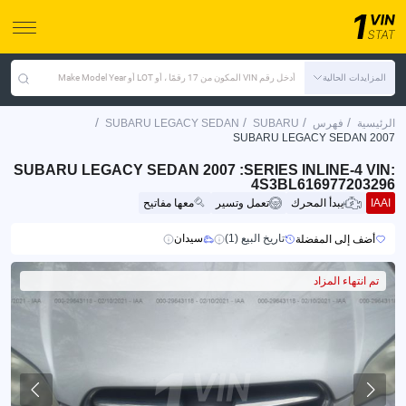
المزايدات الحالية
أدخل رقم VIN المكون من 17 رقمًا ، أو LOT أو Make Model Year
/
/
/
/
الرئيسية
فهرس
SUBARU
SUBARU LEGACY SEDAN
SUBARU LEGACY SEDAN 2007
SUBARU LEGACY SEDAN 2007 :SERIES INLINE-4 VIN:
4S3BL616977203296
IAAI
يبدأ المحرك
تعمل وتسير
معها مفاتيح
تاريخ البيع (1)
سيدان
أضف إلى المفضلة
تم انتهاء المزاد