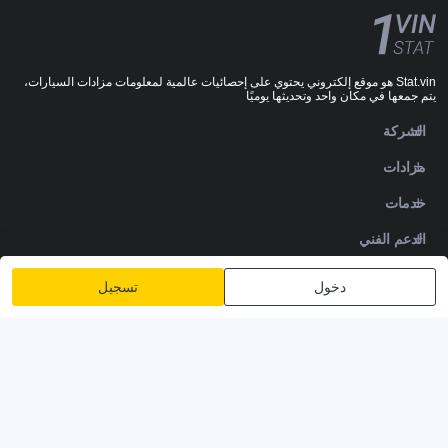
Stat.vin هو موقع إلكتروني يحتوي على إحصائيات عالمية لمعلومات مزادات السيارات،
يتم جمعها في مكان واحد وتحديثها يوميًا
الشركة
مزادات
خدمات
الدعم الفني
DOWNLOADS
دخول
تسجيل
تابعنا
سياسة الخصوصية
الشروط والأحكام
شروط الخدمة
© 2020-2026 - 1VIN STAT. إحصائيات مزاد السيارات
v2.12.14