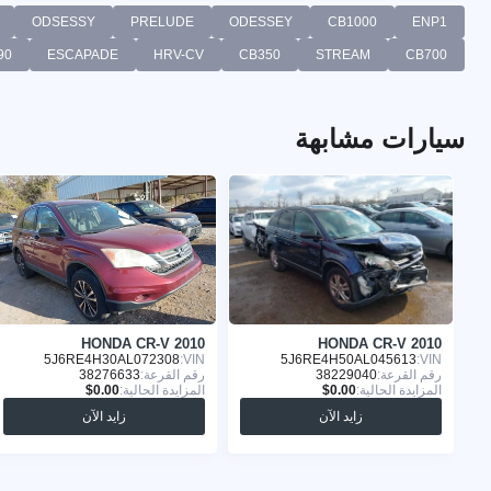
ODSESSY
PRELUDE
ODESSEY
CB1000
ENP1
90
ESCAPADE
HRV-CV
CB350
STREAM
CB700
سيارات مشابهة
HONDA CR-V 2010
HONDA CR-V 2010
5J6RE4H30AL072308
VIN:
5J6RE4H50AL045613
VIN:
رقم القرعة:
38229040
رقم القرعة:
38276633
المزايدة الحالية:
المزايدة الحالية:
زايد الآن
زايد الآن