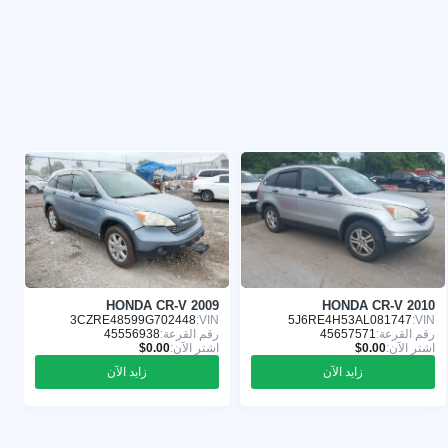
1
HONDA CR-V 2009
HONDA CR-V 2010
:
3CZRE48599G702448
VIN:
5J6RE4H53AL081747
VIN:
رقم القرعة:
45657571
رقم القرعة:
45556938
ر
اشترِ الآن:
اشترِ الآن:
ا
زايد الآن
زايد الآن