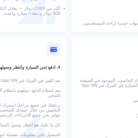
أك
600 دولار وديعة = سيارة واحدة.
4. ادفع ثمن السيارة وانتظر وصولها
عدك الحاسوب الموجود في الصفحة
بعد الفوز في المزاد عبر Stat.VIN، ستتلقى بيانات الحساب المصرفي وتعليمات الدفع التفصيلية.
على حساب جميع التكاليف الإضافية مسبقًا. بعد تأكيد الطلب، يتم عرض السيارة في المزاد عبر Stat.VIN
بعد استلام الدفع، سنقوم باستلام ا
للشحن.
ين:
نرافقك في جميع مراحل استيراد الس
التخليص من خلال حسابك الشخصي ع
نتولى نحن جميع الإجراءات الرسمية
كل ما عليك هو انتظار وصول السيا
للحصول على معلومات مفصلة حول ا