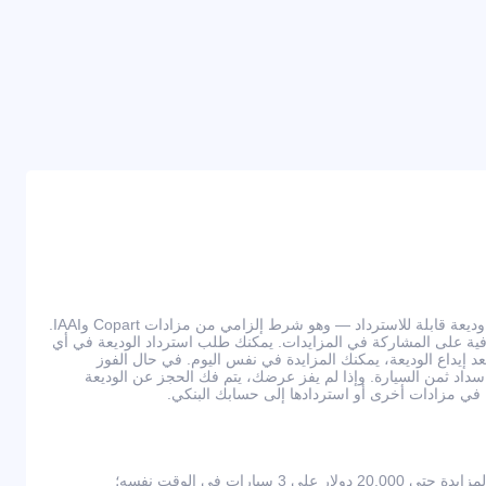
للمشاركة في المزادات، يجب دفع وديعة قابلة للاسترداد — وهو شرط إلزامي من مزادات Copart وIAAI.
ي عمولات إضافية على المشاركة في المزايدات. يمكنك طلب استرداد الوديعة في أي
يداع الوديعة، يمكنك المزايدة في نفس اليوم. في حال الفوز
ى سداد ثمن السيارة. وإذا لم يفز عرضك، يتم فك الحجز عن الوديعة
كة في مزادات أخرى أو استردادها إلى حسابك البنكي.