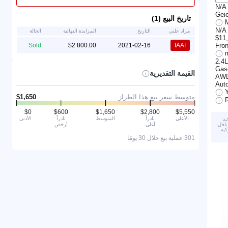
N/A
Gei
تاريخ البيع (1)
N/A
مزاد علني
التاريخ
المزايدة النهائية
الحالة
$11
Fro
Sold
2021-02-16
IAAI
2.4
Gas
القيمة التقديرية
AW
Aut
متوسط سعر بيع هذا الطراز
الأعلى
نادراً
المتوسط
نادراً
الأدنى
ة:
أغلى
أرخص
رجي. 2) تم تعشيق ناقل
كبة
301 عملية بيع خلال 30 يومًا