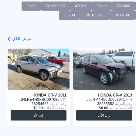
FUSE
PASSPORT
4TRAX
Crider
SXS500
CL200
LACROSSE
PILOT-V6
عرض الكل ❯
1
HONDA CR-V 2011
HONDA CR-V 2013
:
JHLRE4H3XBC007685
VIN:
5J6RM4H56DL058941
VIN:
رقم القرعة:
38255852
رقم القرعة:
38254628
ر
المزايدة الحالية:
المزايدة الحالية:
ا
زايد الآن
زايد الآن