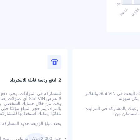
2. ادفع وديعة قابلة للاسترداد
ابدأ بالبحث عن سيارة في الولايات المتحدة تلبي متطلباتك. يتيح لك محرك البحث في Stat.VIN والفلاتر
 بكل سهولة.
لا تفرض Stat.VIN أ
وقت من خلال حسابك الشخصي. بعد إ
بتك بالمشاركة في المزايدة.
بالمزاد، يتم حجز المبلغ مؤقتًا حت
تلقائيًا. يمكنك استخدامها للمشار
يحدد مبلغ الوديعة حدود المشاركة:
حتى 2,000 دولار أمريكي — يتيح المزايدة حتى 20,000 دولار على 3 سيارات في الوقت نفسه؛