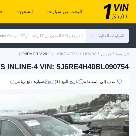
البحث عن سيارة
الشحن
خد
المزايدات الحالية
أدخل رقم VIN المكون من 17 رقمًا ، أو LOT أو Make Model Year
/
/
/
/
الرئيسية
فهرس
HONDA
HONDA CR-V
HONDA CR-V 2011
S INLINE-4 VIN: 5J6RE4H40BL090754
تاريخ البيع (1)
سيارة دفع رباعي
أضف إلى المفضلة