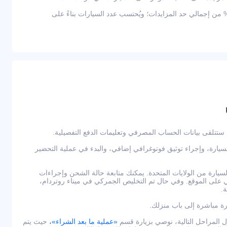
ثر من 2,000 دولار — يعادل 10% من إجمالي حد المزايدات؛ ويُحتسب عدد السيارات بناءً على
لسيارة، وإجراء توثيق فوتوغرافي إضافي، والبدء في عملية التحضير
يارة من الولايات المتحدة. يمكنك متابعة حالة الشحن وإجراءات
لى الموقع. وفي حال تم التخليص الجمركي في ميناء روتردام،
.
رة مباشرة إلى باب منزلك.
لمراحل التالية، نوصي بزيارة قسم
«عملية ما بعد الشراء»،
حيث يتم