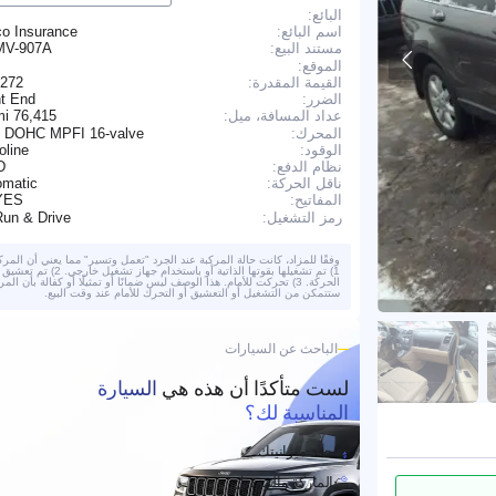
البائع:
اسم البائع:
co Insurance
MV-907A
مستند البيع:
الموقع:
القيمة المقدرة:
,272
الضرر:
nt End
76,415 mi
عداد المسافة، ميل:
المحرك:
L DOHC MPFI 16-valve
الوقود:
oline
نظام الدفع:
D
ناقل الحركة:
omatic
YES
المفاتيح:
Run & Drive
رمز التشغيل:
وفقًا للمزاد، كانت حالة المركبة عند الجرد "تعمل وتسير" مما يعني أن المركب
1) تم تشغيلها بقوتها الذاتية أو باستخدام جهاز تشغيل خا
الحركة. 3) تحركت للأمام. هذا الوصف ليس ضمانًا أو تمثيلًا أو كفالة بأن المر
ستتمكن من التشغيل أو التعشيق أو التحرك للأمام عند وقت البيع.
الباحث عن السيارات
لست متأكدًا أن هذه هي
السيارة
المناسبة لك؟
حدد ميزانيتك
الماركة والموديل