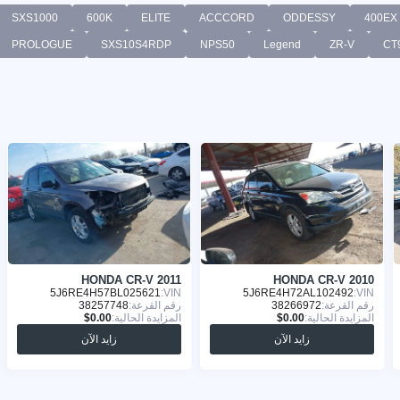
SXS1000
600K
ELITE
ACCCORD
ODDESSY
400EX
PROLOGUE
SXS10S4RDP
NPS50
Legend
ZR-V
CT
HONDA CR-V 2011
HONDA CR-V 2010
5J6RE4H57BL025621
VIN:
5J6RE4H72AL102492
VIN:
رقم القرعة:
38266972
رقم القرعة:
38257748
المزايدة الحالية:
المزايدة الحالية:
زايد الآن
زايد الآن