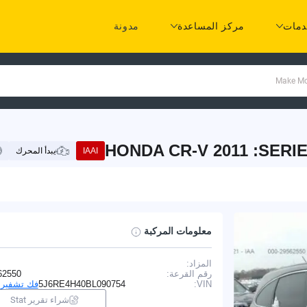
مات
مركز المساعدة
مدونة
HONDA CR-V 2011 :SERIE
IAAI
يبدأ المحرك
معلومات المركبة
المزاد:
I
رقم القرعة:
62550
VIN:
5J6RE4H40BL090754
فك تشفير VIN
شراء تقرير Stat