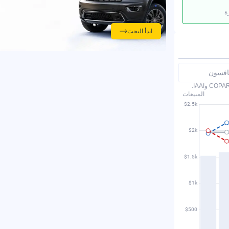
أفضل 20 سيارة
ة
ابدأ البحث
نافسون
المبيعات