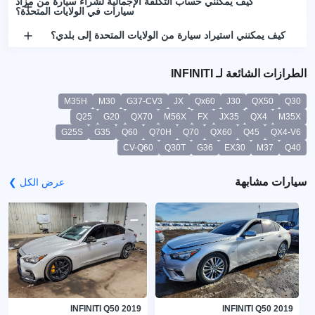
كيف يمكنني حساب التكلفة الإجمالية لشراء سيارة من مزاد
سيارات في الولايات المتحدة؟
كيف يمكنني استيراد سيارة من الولايات المتحدة إلى بلدي؟
الطرازات الشائعة لـ INFINITI
M35H
M30
G37-CV3
JX
Qx60
J30
QX50
Q30
Q25
G20
QX70
M56X
FX
JX35
QX4
M35X
G25S
G35
Q60
Q70H
Q70
QX60
Q45
QX4-V6
CV-Q60
Q30T
G36
EX30
M37
Q40
سيارات مشابهة
عرض الكل ❯
INFINITI Q50 2019
INFINITI Q50 2019