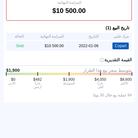
المزايدة النهائية:
تاريخ البيع (1)
مزاد علني
التاريخ
المزايدة النهائية
الحالة
Sold
2022-01-06
Copart
القيمة التقديرية
متوسط سعر بيع هذا الطراز
الأعلى
نادراً
المتوسط
نادراً
الأدنى
أغلى
أرخص
94 عملية بيع خلال 30 يومًا