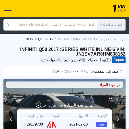
المزايدات الحالية
أدخل رقم VIN المكون من 17 رقمًا ، أو LOT أو Make Model Year
/
/
/
/
الرئيسية
فهرس
INFINITI
INFINITI Q50
INFINITI Q50 2017
INFINITI Q50 2017 :SERIES WHITE INLINE-6 VIN:
JN1EV7AR0HM838162
Copart
يبدأ المحرك
تعمل وتسير
معها مفاتيح
تاريخ البيع (2)
سيدان
أضف إلى المفضلة
تم انتهاء المزاد
تم بيع هذه السيارة في مزاد آخر
الإجراء
التاريخ
المزاد
رقم اللوت
فتح
2021-02-16
29179730