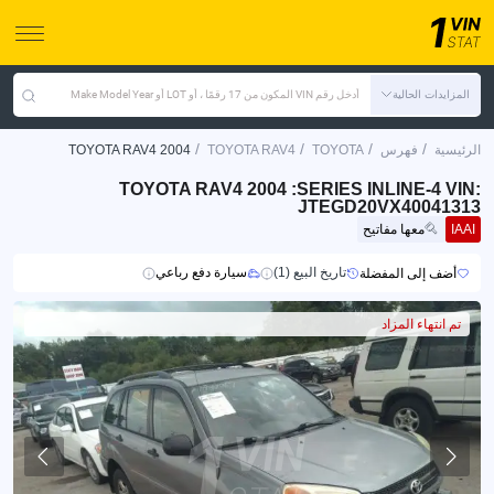
المزايدات الحالية
أدخل رقم VIN المكون من 17 رقمًا ، أو LOT أو Make Model Year
/
/
/
/
الرئيسية
فهرس
TOYOTA
TOYOTA RAV4
TOYOTA RAV4 2004
TOYOTA RAV4 2004 :SERIES INLINE-4 VIN:
JTEGD20VX40041313
IAAI
معها مفاتيح
تاريخ البيع (1)
سيارة دفع رباعي
أضف إلى المفضلة
تم انتهاء المزاد