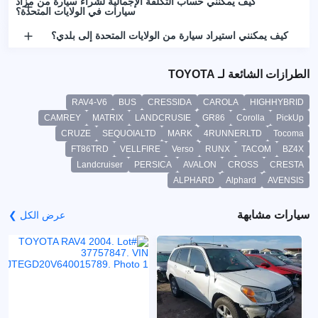
كيف يمكنني حساب التكلفة الإجمالية لشراء سيارة من مزاد
سيارات في الولايات المتحدة؟
كيف يمكنني استيراد سيارة من الولايات المتحدة إلى بلدي؟
الطرازات الشائعة لـ TOYOTA
RAV4-V6
BUS
CRESSIDA
CAROLA
HIGHHYBRID
CAMREY
MATRIX
LANDCRUSIE
GR86
Corolla
PickUp
CRUZE
SEQUOIALTD
MARK
4RUNNERLTD
Tocoma
FT86TRD
VELLFIRE
Verso
RUNX
TACOM
BZ4X
Landcruiser
PERSICA
AVALON
CROSS
CRESTA
ALPHARD
Alphard
AVENSIS
سيارات مشابهة
عرض الكل ❯