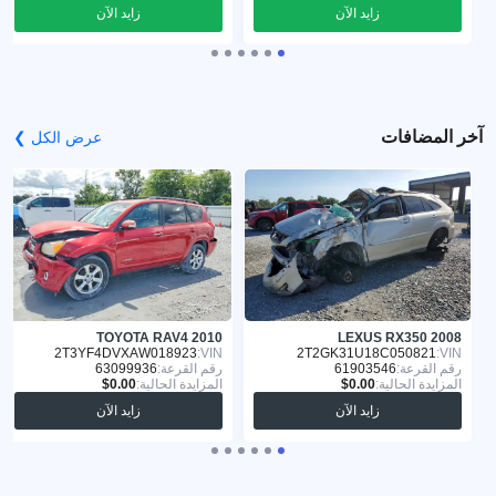
زايد الآن
زايد الآن
آخر المضافات
عرض الكل ❯
TOYOTA RAV4 2010
LEXUS RX350 2008
2T3YF4DVXAW018923
VIN:
2T2GK31U18C050821
VIN:
رقم القرعة:
61903546
رقم القرعة:
63099936
المزايدة الحالية:
المزايدة الحالية:
زايد الآن
زايد الآن