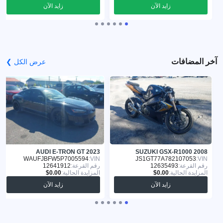
زايد الآن
زايد الآن
آخر المضافات
عرض الكل ❯
AUDI E-TRON GT 2023
SUZUKI GSX-R1000 2008
WAUFJBFW5P7005594
VIN:
JS1GT77A782107053
VIN:
رقم القرعة:
12635493
رقم القرعة:
12641912
المزايدة الحالية:
المزايدة الحالية:
زايد الآن
زايد الآن