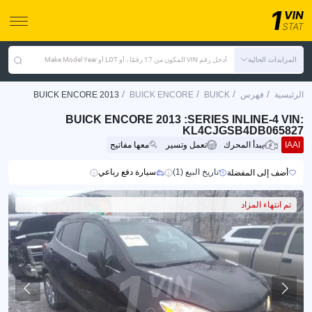
المزايدات الحالية
أدخل رقم VIN المكون من 17 رقمًا ، أو LOT أو Make Model Year
/
/
/
/
الرئيسية
فهرس
BUICK
BUICK ENCORE
BUICK ENCORE 2013
BUICK ENCORE 2013 :SERIES INLINE-4 VIN:
KL4CJGSB4DB065827
IAAI
يبدأ المحرك
تعمل وتسير
معها مفاتيح
تاريخ البيع (1)
سيارة دفع رباعي
أضف إلى المفضلة
تم انتهاء المزاد