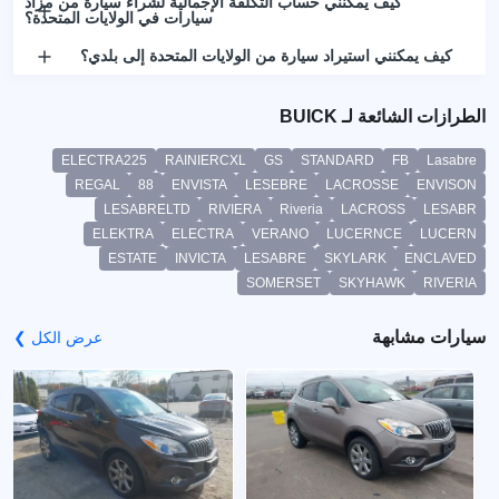
كيف يمكنني حساب التكلفة الإجمالية لشراء سيارة من مزاد
سيارات في الولايات المتحدة؟
كيف يمكنني استيراد سيارة من الولايات المتحدة إلى بلدي؟
الطرازات الشائعة لـ BUICK
ELECTRA225
RAINIERCXL
GS
STANDARD
FB
Lasabre
REGAL
88
ENVISTA
LESEBRE
LACROSSE
ENVISON
LESABRELTD
RIVIERA
Riveria
LACROSS
LESABR
ELEKTRA
ELECTRA
VERANO
LUCERNCE
LUCERN
ESTATE
INVICTA
LESABRE
SKYLARK
ENCLAVED
SOMERSET
SKYHAWK
RIVERIA
سيارات مشابهة
عرض الكل ❯