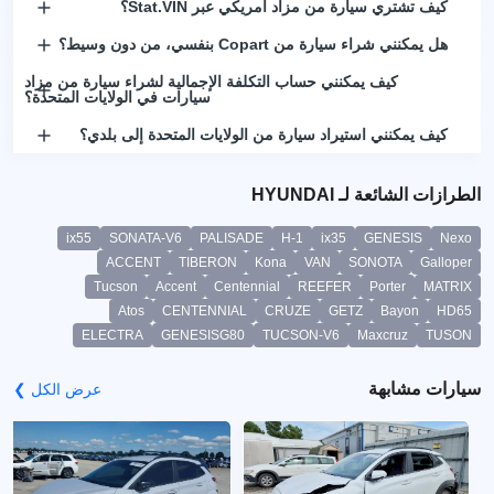
كيف تشتري سيارة من مزاد أمريكي عبر Stat.VIN؟
هل يمكنني شراء سيارة من Copart بنفسي، من دون وسيط؟
كيف يمكنني حساب التكلفة الإجمالية لشراء سيارة من مزاد
سيارات في الولايات المتحدة؟
كيف يمكنني استيراد سيارة من الولايات المتحدة إلى بلدي؟
الطرازات الشائعة لـ HYUNDAI
ix55
SONATA-V6
PALISADE
H-1
ix35
GENESIS
Nexo
ACCENT
TIBERON
Kona
VAN
SONOTA
Galloper
Tucson
Accent
Centennial
REEFER
Porter
MATRIX
Atos
CENTENNIAL
CRUZE
GETZ
Bayon
HD65
ELECTRA
GENESISG80
TUCSON-V6
Maxcruz
TUSON
سيارات مشابهة
عرض الكل ❯