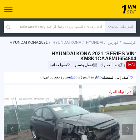
المزايدات الحالية
أدخل رقم VIN المكون من 17 رقمًا ، أو LOT أو Make Model Year
/
/
/
/
الرئيسية
فهرس
HYUNDAI
HYUNDAI KONA
HYUNDAI KONA 2021
HYUNDAI KONA 2021 :SERIES VIN:
KM8K1CAA8MU654804
IAAI
يبدأ المحرك
تعمل وتسير
معها مفاتيح
تاريخ البيع (7)
سيارة دفع رباعي
أضف إلى المفضلة
تم انتهاء المزاد