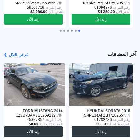
KM8K12AA5MU663566
VIN:
KM8K53A50KU250495
VIN:
رقم القرعة:
61994876
رقم القرعة:
59166716
اشترِ الآن:
اشترِ الآن:
زايد الآن
زايد الآن
آخر المضافات
عرض الكل ❯
FORD MUSTANG 2014
HYUNDAI SONATA 2018
1ZVBP8AM2E5269239
VIN:
5NPE34AF2JH720265
VIN:
رقم القرعة:
61782436
رقم القرعة:
45827357
المزايدة الحالية:
المزايدة الحالية:
زايد الآن
زايد الآن