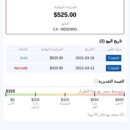
المزايدة النهائية:
البائع:
CA - REDDING
تاريخ البيع (2)
مزاد علني
التاريخ
المزايدة النهائية
الحالة
Sold
2021-03-16
Copart
Not sold
2021-03-12
Copart
القيمة التقديرية
متوسط سعر بيع هذا الطراز
الأعلى
نادراً
المتوسط
نادراً
الأدنى
أغلى
أرخص
21 عملية بيع خلال 30 يومًا