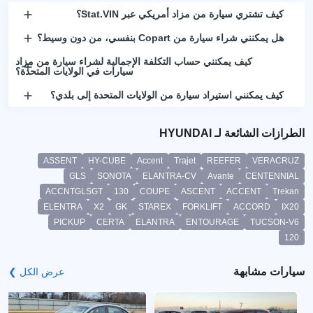
كيف تشتري سيارة من مزاد أمريكي عبر Stat.VIN؟
هل يمكنني شراء سيارة من Copart بنفسي، من دون وسيط؟
كيف يمكنني حساب التكلفة الإجمالية لشراء سيارة من مزاد
سيارات في الولايات المتحدة؟
كيف يمكنني استيراد سيارة من الولايات المتحدة إلى بلدي؟
الطرازات الشائعة لـ HYUNDAI
ASSENT
HY-CUBE
Accent
Trajet
REEFER
VERACRUZ
GLS
SONOTA
ELANTRA-CV
Avante
CENTENNIAL
ACCNTGLSGT
130
COUPE
ASCENT
ACCENT
Trekan
ELENTRA
X2
GK
STAREX
FORKLIFT
ACCORD
IX20
PICKUP
CERTA
ELANTRA
ENTOURAGE
TUCSON-V6
120
سيارات مشابهة
عرض الكل ❯