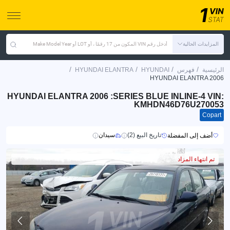
المزايدات الحالية
أدخل رقم VIN المكون من 17 رقمًا ، أو LOT أو Make Model Year
/
/
/
/
الرئيسية
فهرس
HYUNDAI
HYUNDAI ELANTRA
HYUNDAI ELANTRA 2006
HYUNDAI ELANTRA 2006 :SERIES BLUE INLINE-4 VIN:
KMHDN46D76U270053
Copart
تاريخ البيع (2)
سيدان
أضف إلى المفضلة
تم انتهاء المزاد