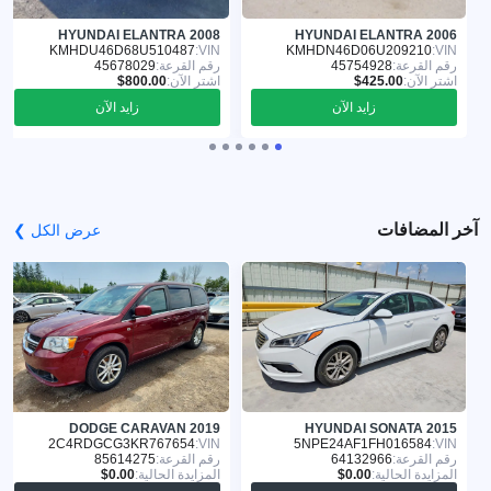
HYUNDAI ELANTRA 2008
HYUNDAI ELANTRA 2006
KMHDU46D68U510487
VIN:
KMHDN46D06U209210
VIN:
رقم القرعة:
45754928
رقم القرعة:
45678029
اشترِ الآن:
اشترِ الآن:
زايد الآن
زايد الآن
آخر المضافات
عرض الكل ❯
DODGE CARAVAN 2019
HYUNDAI SONATA 2015
2C4RDGCG3KR767654
VIN:
5NPE24AF1FH016584
VIN:
رقم القرعة:
64132966
رقم القرعة:
85614275
المزايدة الحالية:
المزايدة الحالية: