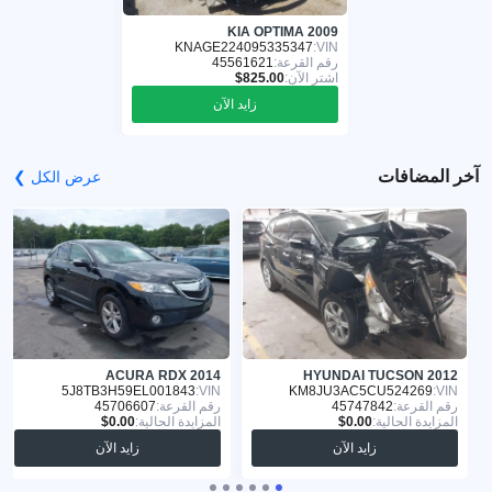
KIA OPTIMA 2009
KNAGE224095335347
VIN:
رقم القرعة:
45561621
اشترِ الآن:
زايد الآن
آخر المضافات
عرض الكل ❯
ACURA RDX 2014
HYUNDAI TUCSON 2012
5J8TB3H59EL001843
VIN:
KM8JU3AC5CU524269
VIN:
رقم القرعة:
45747842
رقم القرعة:
45706607
المزايدة الحالية:
المزايدة الحالية:
زايد الآن
زايد الآن