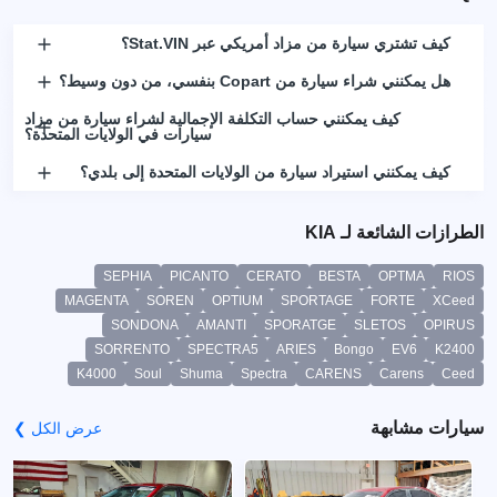
كيف تشتري سيارة من مزاد أمريكي عبر Stat.VIN؟
هل يمكنني شراء سيارة من Copart بنفسي، من دون وسيط؟
كيف يمكنني حساب التكلفة الإجمالية لشراء سيارة من مزاد
سيارات في الولايات المتحدة؟
كيف يمكنني استيراد سيارة من الولايات المتحدة إلى بلدي؟
الطرازات الشائعة لـ KIA
SEPHIA
PICANTO
CERATO
BESTA
OPTMA
RIOS
MAGENTA
SOREN
OPTIUM
SPORTAGE
FORTE
XCeed
SONDONA
AMANTI
SPORATGE
SLETOS
OPIRUS
SORRENTO
SPECTRA5
ARIES
Bongo
EV6
K2400
K4000
Soul
Shuma
Spectra
CARENS
Carens
Ceed
سيارات مشابهة
عرض الكل ❯