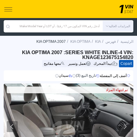
المزايدات الحالية
أدخل رقم VIN المكون من 17 رقمًا ، أو LOT أو Make Model Year
/
/
/
/
الرئيسية
فهرس
KIA
KIA OPTIMA
KIA OPTIMA 2007
KIA OPTIMA 2007 :SERIES WHITE INLINE-4 VIN:
KNAGE123675154820
Copart
يبدأ المحرك
تعمل وتسير
معها مفاتيح
تاريخ البيع (3)
سيدان
أضف إلى المفضلة
تم انتهاء المزاد