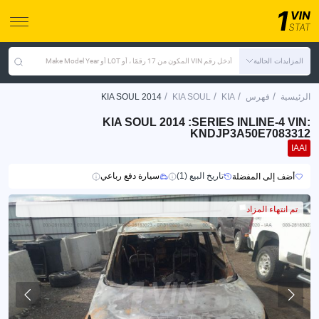
المزايدات الحالية
أدخل رقم VIN المكون من 17 رقمًا ، أو LOT أو Make Model Year
/
/
/
/
الرئيسية
فهرس
KIA
KIA SOUL
KIA SOUL 2014
KIA SOUL 2014 :SERIES INLINE-4 VIN:
KNDJP3A50E7083312
IAAI
تاريخ البيع (1)
سيارة دفع رباعي
أضف إلى المفضلة
تم انتهاء المزاد