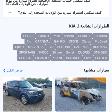
كيف يمكنني حساب التكلفة الإجمالية لشراء سيارة من مزاد
سيارات في الولايات المتحدة؟
كيف يمكنني استيراد سيارة من الولايات المتحدة إلى بلدي؟
الطرازات الشائعة لـ KIA
PEGAS
AMANTI
Pride
spectra
CLARUS
Cadenza
Rio
CARNIVAL
E-NIRO
STONI
Clarus
ProCeed
Opirus
MAGENTIS
EV9
SEDONA
CADENZA
MORNING
SPORTAGE
K4000
Stinger
Sonet
QUORIS
STINGER
CERATO
PICANTO
XCeed
PORTAGE
Forte
FORTE5
سيارات مشابهة
عرض الكل ❯