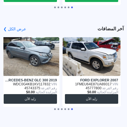
آخر المضافات
عرض الكل ❯
MERCEDES-BENZ GLC 300 2019
FORD EXPLORER 2007
WDC0G4KB1KV117832
VIN:
1FMEU64E87UA89317
VIN:
رقم القرعة:
45777800
رقم القرعة:
45743375
المزايدة الحالية:
المزايدة الحالية:
زايد الآن
زايد الآن