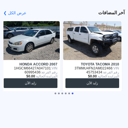
آخر المضافات
عرض الكل ❯
HONDA ACCORD 2007
TOYOTA TACOMA 2010
1HGCM66427A047101
VIN:
3TMMU4FN2AM022466
VIN:
رقم القرعة:
45753434
رقم القرعة:
60995436
المزايدة الحالية:
المزايدة الحالية:
زايد الآن
زايد الآن