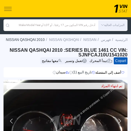
المزايدات الحالية
أدخل رقم VIN المكون من 17 رقمًا ، أو LOT أو Make Model Year
/
/
/
/
الرئيسية
فهرس
NISSAN
NISSAN QASHQAI
NISSAN QASHQAI 2010
NISSAN QASHQAI 2010 :SERIES BLUE 1461 CC VIN:
SJNFCAJ10U1541020
Copart
يبدأ المحرك
تعمل وتسير
معها مفاتيح
تاريخ البيع (1)
سيدان
أضف إلى المفضلة
تم انتهاء المزاد