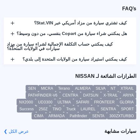
FAQ’s
كيف تشتري سيارة من مزاد أمريكي عبر Stat.VIN؟
هل يمكنني شراء سيارة من Copart بنفسي، من دون وسيط؟
كيف يمكنني حساب التكلفة الإجمالية لشراء سيارة من مزاد
سيارات في الولايات المتحدة؟
كيف يمكنني استيراد سيارة من الولايات المتحدة إلى بلدي؟
الطرازات الشائعة لـ NISSAN
SEN
MICRA
Terano
ALMERA
SILVA
NT
XTRAIL
PATHFINDER-V6
CENTRA
DATSUN
X-TRAIL
ARIYA
NX2000
UD3300
ULTIMA
SAFARI
FRONTEER
GLORIA
Success
250Z
TINO
Truck
LAUREL
SENTRA
SPORT
CIMA
ARMADA
Pathfinder
SENTA
300ZXTURBO
سيارات مشابهة
عرض الكل ❯