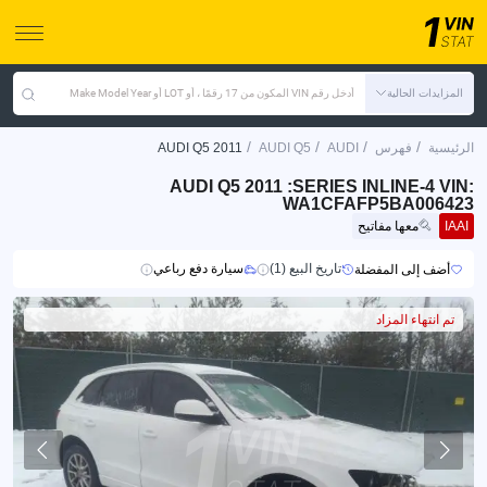
المزايدات الحالية
أدخل رقم VIN المكون من 17 رقمًا ، أو LOT أو Make Model Year
/
/
/
/
الرئيسية
فهرس
AUDI
AUDI Q5
AUDI Q5 2011
AUDI Q5 2011 :SERIES INLINE-4 VIN:
WA1CFAFP5BA006423
IAAI
معها مفاتيح
تاريخ البيع (1)
سيارة دفع رباعي
أضف إلى المفضلة
تم انتهاء المزاد