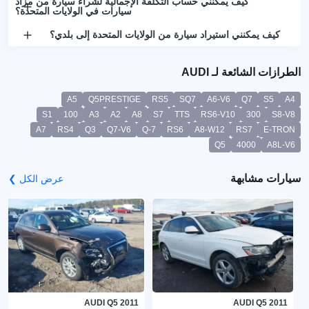
كيف يمكنني حساب التكلفة الإجمالية لشراء سيارة من مزاد
سيارات في الولايات المتحدة؟
كيف يمكنني استيراد سيارة من الولايات المتحدة إلى بلدي؟
الطرازات الشائعة لـ AUDI
A5
Q5PRESTIGE
RS5
SQ7
A6-V6
Q7
S5
A4
S1
100
A3
A2
A8
S7
TTS
RS6-V10
300
S8-V8
A7
RS4
Q3
Q7-V6
Q-7
RS6
A8-W12
RS7
E-TRON
Q5
4000
A8L-V6
سيارات مشابهة
عرض الكل ❯
AUDI Q5 2011
AUDI Q5 2011