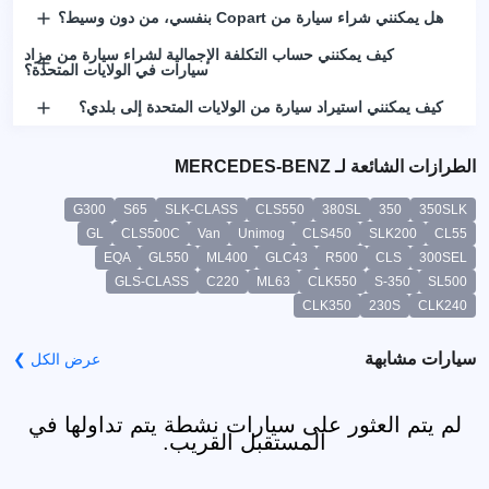
هل يمكنني شراء سيارة من Copart بنفسي، من دون وسيط؟
كيف يمكنني حساب التكلفة الإجمالية لشراء سيارة من مزاد
سيارات في الولايات المتحدة؟
كيف يمكنني استيراد سيارة من الولايات المتحدة إلى بلدي؟
الطرازات الشائعة لـ MERCEDES-BENZ
G300
S65
SLK-CLASS
CLS550
380SL
350
350SLK
GL
CLS500C
Van
Unimog
CLS450
SLK200
CL55
EQA
GL550
ML400
GLC43
R500
CLS
300SEL
GLS-CLASS
C220
ML63
CLK550
S-350
SL500
CLK350
230S
CLK240
سيارات مشابهة
عرض الكل ❯
لم يتم العثور على سيارات نشطة يتم تداولها في
المستقبل القريب.