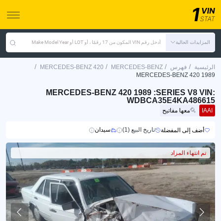
المزايدات الحالية
أدخل رقم VIN المكون من 17 رقمًا ، أو LOT أو Make Model Year
/
/
/
/
الرئيسية
فهرس
MERCEDES-BENZ
MERCEDES-BENZ 420
MERCEDES-BENZ 420 1989
MERCEDES-BENZ 420 1989 :SERIES V8 VIN:
WDBCA35E4KA486615
IAAI
معها مفاتيح
تاريخ البيع (1)
سيدان
أضف إلى المفضلة
تم انتهاء المزاد