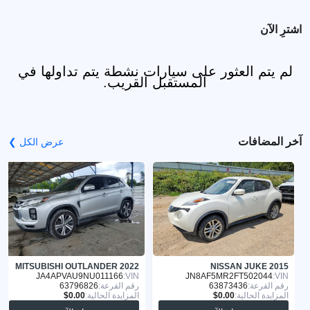
اشترِ الآن
لم يتم العثور على سيارات نشطة يتم تداولها في
المستقبل القريب.
آخر المضافات
عرض الكل ❯
MITSUBISHI OUTLANDER 2022
NISSAN JUKE 2015
JA4APVAU9NU011166
VIN:
JN8AF5MR2FT502044
VIN:
رقم القرعة:
63873436
رقم القرعة:
63796826
المزايدة الحالية:
المزايدة الحالية: