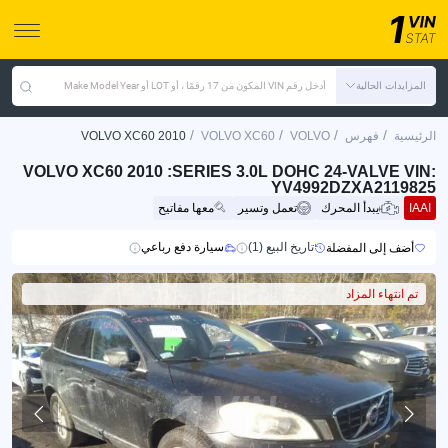
المزايدات الحالية
أدخل رقم VIN المكون من 17 رقمًا ، أو LOT أو Make Model Year
/
/
/
/
الرئيسية
فهرس
VOLVO
VOLVO XC60
VOLVO XC60 2010
VOLVO XC60 2010 :SERIES 3.0L DOHC 24-VALVE VIN:
YV4992DZXA2119825
IAAI
يبدأ المحرك
تعمل وتسير
معها مفاتيح
تاريخ البيع (1)
سيارة دفع رباعي
أضف إلى المفضلة
تم انتهاء المزاد