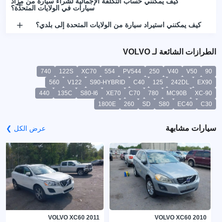
كيف يمكنني حساب التكلفة الإجمالية لشراء سيارة من مزاد
سيارات في الولايات المتحدة؟
كيف يمكنني استيراد سيارة من الولايات المتحدة إلى بلدي؟
الطرازات الشائعة لـ VOLVO
740
122S
XC70
554
PV544
250
V40
V50
90
560
V122
S90-HYBRID
C40
125
242DL
EX90
440
135C
S80-I6
XE70
C70
780
MC90B
XC-90
1800E
260
SD
S80
EC40
C30
سيارات مشابهة
عرض الكل ❯
VOLVO XC60 2011
VOLVO XC60 2010