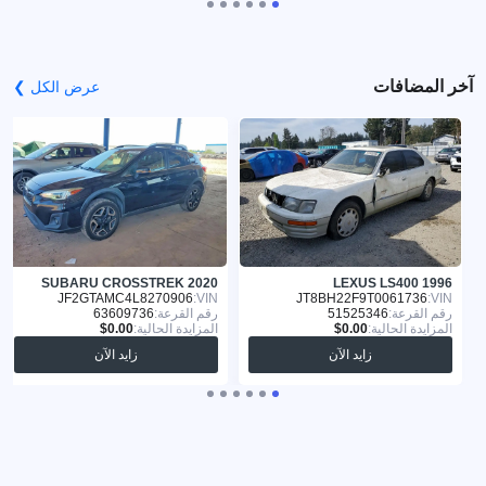
آخر المضافات
عرض الكل ❯
SUBARU CROSSTREK 2020
LEXUS LS400 1996
JF2GTAMC4L8270906
VIN:
JT8BH22F9T0061736
VIN:
رقم القرعة:
51525346
رقم القرعة:
63609736
المزايدة الحالية:
المزايدة الحالية:
زايد الآن
زايد الآن