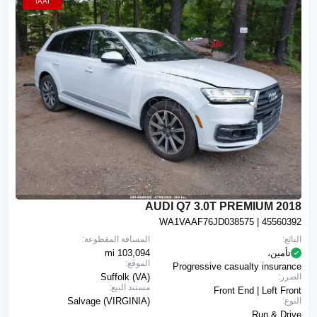
IAAI
2018 AUDI Q7 3.0T PREMIUM
WA1VAAF76JD038575
| 45560392
البائع:
المسافة المقطوعة:
تأمين،
103,094 mi
الموقع:
Progressive casualty insurance
الضرر:
Suffolk (VA)
مستند البيع:
Front End | Left Front
النوع:
Salvage (VIRGINIA)
Run & Drive