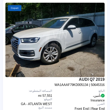
Copart
2019 AUDI Q7
WA1AAAF79KD005134
| 50645316
البائع:
المسافة المقطوعة:
تأمين،
57,551 mi
الموقع:
Insurance
الضرر:
GA - ATLANTA WEST
مستند البيع:
Front End | Rear End