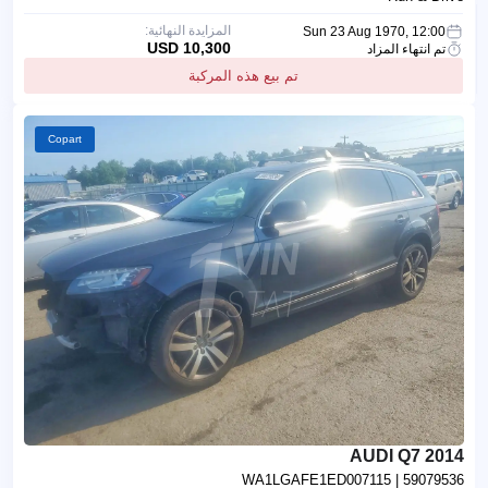
المزايدة النهائية:
Sun 23 Aug 1970, 12:00
10,300 USD
تم انتهاء المزاد
تم بيع هذه المركبة
Copart
2014 AUDI Q7
WA1LGAFE1ED007115
| 59079536