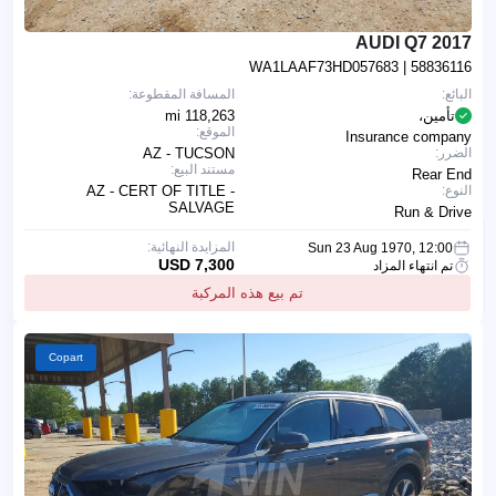
2017 AUDI Q7
WA1LAAF73HD057683
| 58836116
البائع:
المسافة المقطوعة:
تأمين،
118,263 mi
الموقع:
Insurance company
الضرر:
AZ - TUCSON
مستند البيع:
Rear End
النوع:
AZ - CERT OF TITLE -
SALVAGE
Run & Drive
المزايدة النهائية:
Sun 23 Aug 1970, 12:00
7,300 USD
تم انتهاء المزاد
تم بيع هذه المركبة
Copart