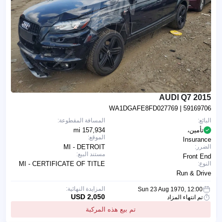
2015 AUDI Q7
WA1DGAFE8FD027769
| 59169706
البائع:
المسافة المقطوعة:
تأمين،
157,934 mi
الموقع:
Insurance
الضرر:
MI - DETROIT
مستند البيع:
Front End
النوع:
MI - CERTIFICATE OF TITLE
Run & Drive
المزايدة النهائية:
Sun 23 Aug 1970, 12:00
2,050 USD
تم انتهاء المزاد
تم بيع هذه المركبة