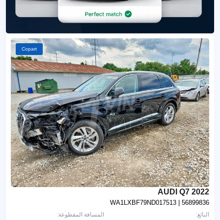
Copart
2022 AUDI Q7
WA1LXBF79ND017513
| 56899836
البائع:
المسافة المقطوعة: