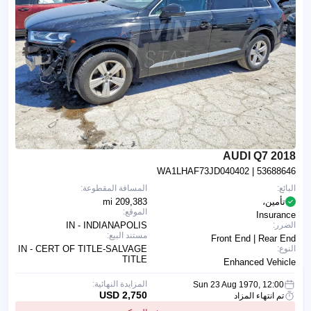
2018 AUDI Q7
WA1LHAF73JD040402
| 53688646
البائع:
المسافة المقطوعة:
تأمين،
209,383 mi
الموقع:
Insurance
الضرر:
IN - INDIANAPOLIS
مستند البيع:
Front End | Rear End
النوع:
IN - CERT OF TITLE-SALVAGE
TITLE
Enhanced Vehicle
المزايدة النهائية:
Sun 23 Aug 1970, 12:00
2,750 USD
تم انتهاء المزاد