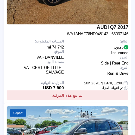
2017 AUDI Q7
WA1AHAF78HD048142
| 63037146
البائع:
المسافة المقطوعة:
تأمين،
74,742 mi
الموقع:
Insurance
الضرر:
VA - DANVILLE
مستند البيع:
Side | Rear End
النوع:
VA - CERT OF TITLE -
SALVAGE
Run & Drive
المزايدة النهائية:
Sun 23 Aug 1970, 12:00
7,900 USD
تم انتهاء المزاد
تم بيع هذه المركبة
Copart