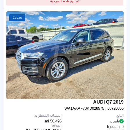
تم بيع هذه المركبة
Copart
2019 AUDI Q7
WA1AAAF70KD028575
| 58720856
البائع:
المسافة المقطوعة:
تأمين،
50,496 mi
الموقع:
Insurance