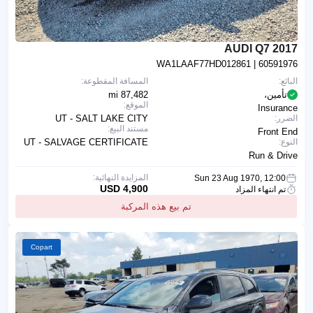
2017 AUDI Q7
WA1LAAF77HD012861
| 60591976
البائع:
المسافة المقطوعة:
تأمين،
87,482 mi
الموقع:
Insurance
الضرر:
UT - SALT LAKE CITY
مستند البيع:
Front End
النوع:
UT - SALVAGE CERTIFICATE
Run & Drive
المزايدة النهائية:
Sun 23 Aug 1970, 12:00
4,900 USD
تم انتهاء المزاد
تم بيع هذه المركبة
Copart