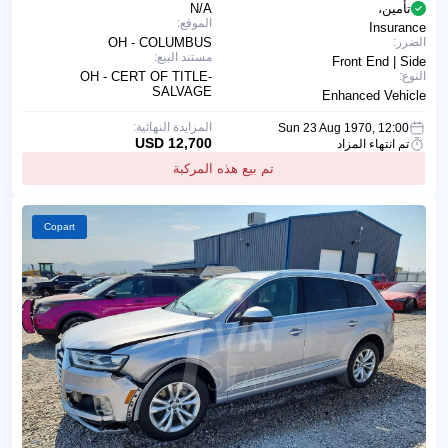
تأمين،
N/A
الموقع:
Insurance
الضرر:
OH - COLUMBUS
مستند البيع:
Front End | Side
النوع:
OH - CERT OF TITLE-
SALVAGE
Enhanced Vehicle
المزايدة النهائية:
Sun 23 Aug 1970, 12:00
12,700 USD
تم انتهاء المزاد
تم بيع هذه المركبة
Copart