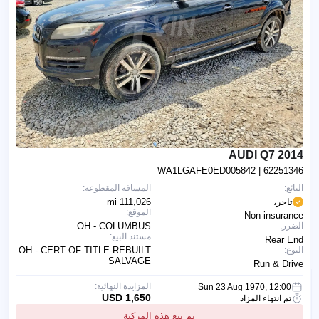
2014 AUDI Q7
WA1LGAFE0ED005842
| 62251346
البائع:
المسافة المقطوعة:
تاجر،
111,026 mi
الموقع:
Non-insurance
الضرر:
OH - COLUMBUS
مستند البيع:
Rear End
النوع:
OH - CERT OF TITLE-REBUILT
SALVAGE
Run & Drive
المزايدة النهائية:
Sun 23 Aug 1970, 12:00
1,650 USD
تم انتهاء المزاد
تم بيع هذه المركبة