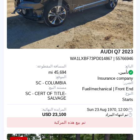
2023 AUDI Q7
WA1LXBF73PD014867
| 55766946
البائع:
المسافة المقطوعة:
تأمين،
45,694 mi
الموقع:
Insurance company
الضرر:
SC - COLUMBIA
مستند البيع:
Fuel/mechanical | Front End
النوع:
SC - CERT OF TITLE-
SALVAGE
Starts
المزايدة النهائية:
Sun 23 Aug 1970, 12:00
23,100 USD
تم انتهاء المزاد
تم بيع هذه المركبة