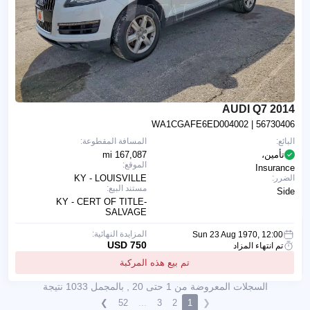
2014 AUDI Q7
WA1CGAFE6ED004002
| 56730406
البائع:
المسافة المقطوعة:
تأمين،
167,087 mi
الموقع:
Insurance
الضرر:
KY - LOUISVILLE
مستند البيع:
Side
KY - CERT OF TITLE-
SALVAGE
المزايدة النهائية:
Sun 23 Aug 1970, 12:00
750 USD
تم انتهاء المزاد
تم بيع هذه المركبة
السجلات المعروضة من 1 حتى 20 , بالمجمل 1033 نتيجة
❯
52
...
3
2
1
❮