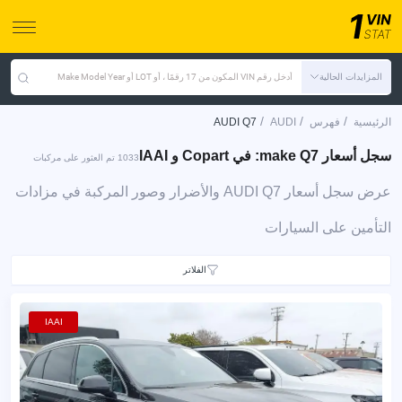
المزايدات الحالية
أدخل رقم VIN المكون من 17 رقمًا ، أو LOT أو Make Model Year
/
/
/
الرئيسية
فهرس
AUDI
AUDI Q7
سجل أسعار make Q7: في Copart و IAAI
1033 تم العثور على مركبات
عرض سجل أسعار AUDI Q7 والأضرار وصور المركبة في مزادات
التأمين على السيارات
الفلاتر
IAAI