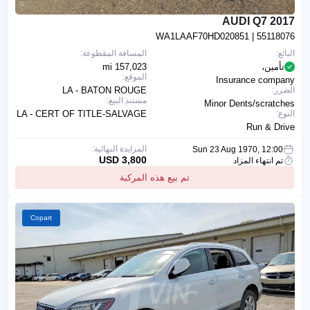
2017 AUDI Q7
WA1LAAF70HD020851
| 55118076
البائع:
المسافة المقطوعة:
تأمين،
157,023 mi
الموقع:
Insurance company
الضرر:
LA - BATON ROUGE
مستند البيع:
Minor Dents/scratches
النوع:
LA - CERT OF TITLE-SALVAGE
Run & Drive
المزايدة النهائية:
Sun 23 Aug 1970, 12:00
3,800 USD
تم انتهاء المزاد
تم بيع هذه المركبة
Copart