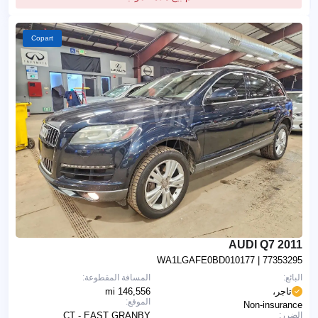
Copart
2011 AUDI Q7
WA1LGAFE0BD010177
| 77353295
البائع:
المسافة المقطوعة:
تاجر،
146,556 mi
الموقع:
Non-insurance
الضرر:
CT - EAST GRANBY