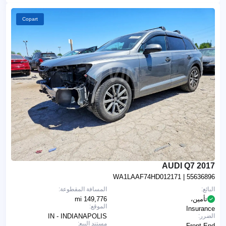
Copart
2017 AUDI Q7
WA1LAAF74HD012171
| 55636896
البائع:
المسافة المقطوعة:
تأمين،
149,776 mi
الموقع:
Insurance
الضرر:
IN - INDIANAPOLIS
مستند البيع:
Front End