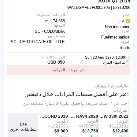
2015 AUDI Q7
WA1DGAFE7FD003706
| 52718206
البائع:
المسافة المقطوعة:
تاجر،
174,558 mi
الموقع:
Non-insurance
الضرر:
SC - COLUMBIA
مستند البيع:
Fuel/mechanical
النوع:
SC - CERTIFICATE OF TITLE
Starts
المزايدة النهائية:
Sun 23 Aug 1970, 12:00
850 USD
تم انتهاء المزاد
تم بيع هذه المركبة
الباحث عن السيارات
اعثر على أفضل صفقات
المزادات خلال دقيقتين
أجب عن 7 أسئلة سريعة واحصل على 20 سيارة مطابقة من
المزادات
IAAI
موصى به
2021 BMW 330I
IAAI
2020 TOYOTA RAV4
Copart
2019 HONDA ACCORD
اللوت:
اللوت:
اللوت:
+17
41821536
44760899
45129191
مطابقات أخرى
$9,900
$13,750
$12,400