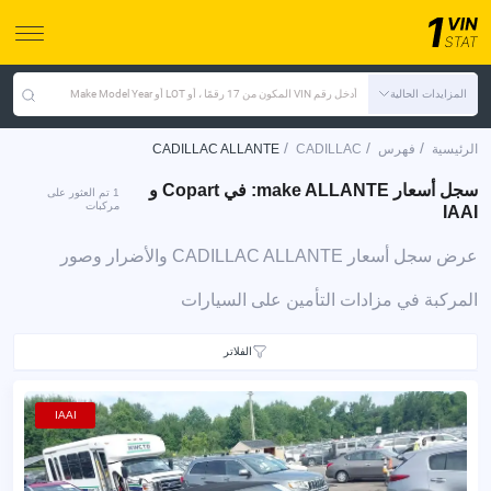
المزايدات الحالية
أدخل رقم VIN المكون من 17 رقمًا ، أو LOT أو Make Model Year
/
/
/
الرئيسية
فهرس
CADILLAC
CADILLAC ALLANTE
سجل أسعار make ALLANTE: في Copart و
1 تم العثور على
مركبات
IAAI
عرض سجل أسعار CADILLAC ALLANTE والأضرار وصور
المركبة في مزادات التأمين على السيارات
الفلاتر
IAAI