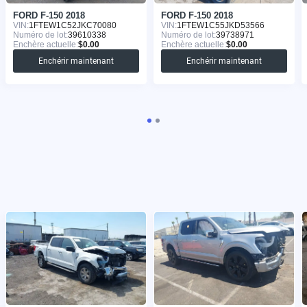
FORD F-150 2018
FORD F-150 2018
VIN:
1FTEW1C52JKC70080
VIN:
1FTEW1C55JKD53566
Numéro de lot:
39610338
Numéro de lot:
39738971
Enchère actuelle:
$0.00
Enchère actuelle:
$0.00
Enchérir maintenant
Enchérir maintenant