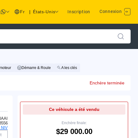
Connexion
Fr
|
États-Unis
Inscription
moteur
Démarre & Roule
A les clés
Enchère terminée
Ce véhicule a été vendu
IAAI
8556
Enchère finale:
 NIV
$29 000.00
t