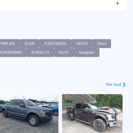
FAIRLINE
FLAIR
FLEETWOOD
FIESTA
Orion
HUNDERBRD
R-POD179
MUSC
Navigator
Voir tout ❯