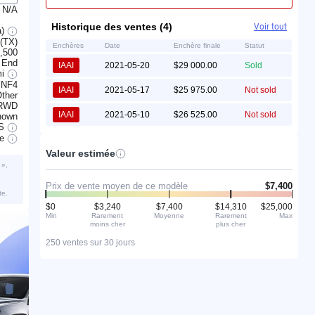
N/A
Historique des ventes (4)
Voir tout
a)
 (TX)
Enchères
Date
Enchère finale
Statut
,500
 End
IAAI
2021-05-20
$29 000.00
Sold
mi
 NF4
IAAI
2021-05-17
$25 975.00
Not sold
ther
RWD
IAAI
2021-05-10
$26 525.00
Not sold
nown
S
ve
Valeur estimée
 »,
Prix de vente moyen de ce modèle
$7,400
te.
$0
$3,240
$7,400
$14,310
$25,000
Min
Rarement
Moyenne
Rarement
Max
moins cher
plus cher
250 ventes sur 30 jours