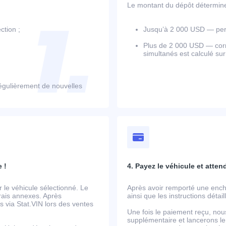
Le montant du dépôt détermine l
ction ;
Jusqu’à 2 000 USD — perm
Plus de 2 000 USD — corr
simultanés est calculé su
égulièrement de nouvelles
 !
4. Payez le véhicule et atten
le véhicule sélectionné. Le
Après avoir remporté une ench
frais annexes. Après
ainsi que les instructions détai
 via Stat.VIN lors des ventes
Une fois le paiement reçu, nou
supplémentaire et lancerons le