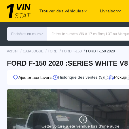
Trouver des véhicules
Livraison
Enchères en cours
Entrez le numéro VIN à 17 chiffres, LOT ou Marq
/
/
/
/
Accueil
CATALOGUE
FORD
FORD F-150
FORD F-150 2020
FORD F-150 2020 :SERIES WHITE V
Historique des ventes (9)
Pickup
Ajouter aux favoris
Cette voiture a été vendue lors d’une autre