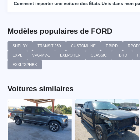
Comment importer une voiture des États-Unis dans mon p
Modèles populaires de FORD
SHELBY
TRANSIT-250
CUSTOMLINE
T-BIRD
RPOD
EXPL
VPG-MV-1
EXLPORER
CLASSIC
TBRD
F
EXXLTSPNBX
Voitures similaires