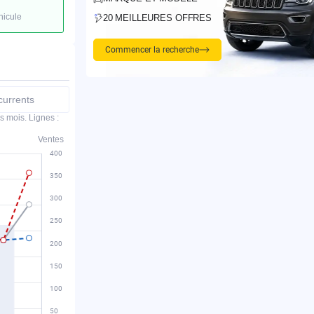
hicule
20 MEILLEURES OFFRES
Commencer la recherche
urrents
s mois. Lignes :
Ventes