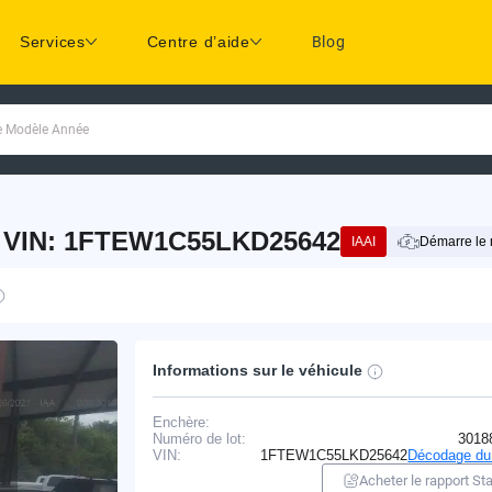
Services
Centre d’aide
Blog
ue Modèle Année
8 VIN: 1FTEW1C55LKD25642
IAAI
Démarre le 
Informations sur le véhicule
Enchère:
Numéro de lot:
3018
VIN:
1FTEW1C55LKD25642
Décodage du
Acheter le rapport Sta