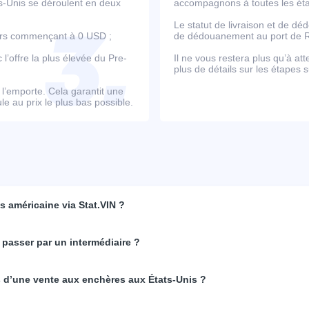
ts-Unis se déroulent en deux
accompagnons à toutes les étap
Le statut de livraison et de d
ours commençant à 0 USD ;
de dédouanement au port de Ro
’offre la plus élevée du Pre-
Il ne vous restera plus qu’à at
plus de détails sur les étapes s
e l’emporte. Cela garantit une
e au prix le plus bas possible.
 américaine via Stat.VIN ?
 passer par un intermédiaire ?
rs d’une vente aux enchères aux États-Unis ?