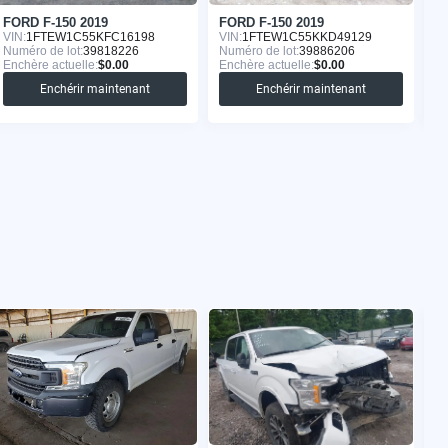
FORD F-150 2019
FORD F-150 2019
F
VIN:
1FTEW1C55KFC16198
VIN:
1FTEW1C55KKD49129
VI
Numéro de lot:
39818226
Numéro de lot:
39886206
Nu
Enchère actuelle:
$0.00
Enchère actuelle:
$0.00
En
Enchérir maintenant
Enchérir maintenant