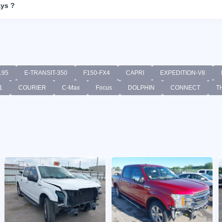
ays ?
195
E-TRANSIT-350
F150-FX4
CAPRI
EXPEDITION-V8
1
COURIER
C-Max
Focus
DOLPHIN
CONNECT
T