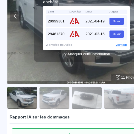
enchère
Lot#
Enchère
Date
Action
29999381
2021-04-19
Ouvrir
29461370
2021-02-16
Ouvrir
2 entrées trouvées
Voir tout
Masquer cette information
11 Phot
Rapport IA sur les dommages