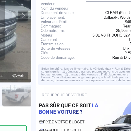
Vendeur:
Nom du vendeur:
CLEAR (Florid
Document de vente:
Emplacement:
Dallas/Ft Worth
Valeur au détail:
$46
Dommages:
Rear
25,905 
Odomètre, mi:
Moteur:
5.0L V8 FI DOHC 32V
Carburant:
O
Transmission:
Boîte de vitesses:
Unk
YE
Clés:
Run & Dri
Code de démarrage:
Selon l’enchère, lors de l’inventaire, le véhicule était « Run & Drive
ce qui signifie : 1) démarrage par ses propres moyens ou avec un
booster externe ; 2) passage des vitesses ; 3) déplacement vers
os
Voir
l’avant. Cette désignation ne garantit pas que le véhicule pourra
démarrer, passer les vitesses ou se déplacer au moment de la ven
RECHERCHE DE VOITURE
PAS SÛR QUE CE SOIT
LA
BONNE VOITURE ?
FIXEZ VOTRE BUDGET
MARQUE ET MODÈLE