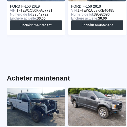
FORD F-150 2019
FORD F-150 2019
VIN:
1FTEW1C50KFA07791
VIN:
1FTEW1C58KKE46485
Numéro de lot:
39542792
Numéro de lot:
39592696
Enchère actuelle:
$0.00
Enchère actuelle:
$0.00
Enchérir maintenant
Enchérir maintenant
Acheter maintenant