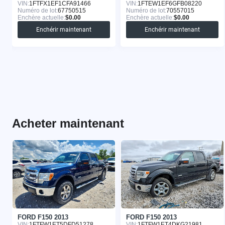
VIN:
1FTFX1EF1CFA91466
VIN:
1FTEW1EF6GFB08220
Numéro de lot:
67750515
Numéro de lot:
70557015
Enchère actuelle:
$0.00
Enchère actuelle:
$0.00
Enchérir maintenant
Enchérir maintenant
Acheter maintenant
FORD F150 2013
FORD F150 2013
VIN:
1FTFW1ET5DFD51278
VIN:
1FTFW1ET4DKG21981