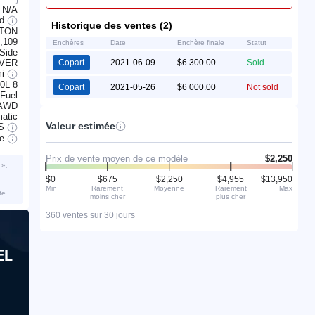
N/A
ed
Historique des ventes (2)
YTON
,109
Enchères
Date
Enchère finale
Statut
Side
OVER
Copart
2021-06-09
$6 300.00
Sold
mi
.0L 8
Copart
2021-05-26
$6 000.00
Not sold
 Fuel
AWD
atic
Valeur estimée
S
ve
Prix de vente moyen de ce modèle
$2,250
 »,
$0
$675
$2,250
$4,955
$13,950
Min
Rarement
Moyenne
Rarement
Max
te.
moins cher
plus cher
360 ventes sur 30 jours
EL