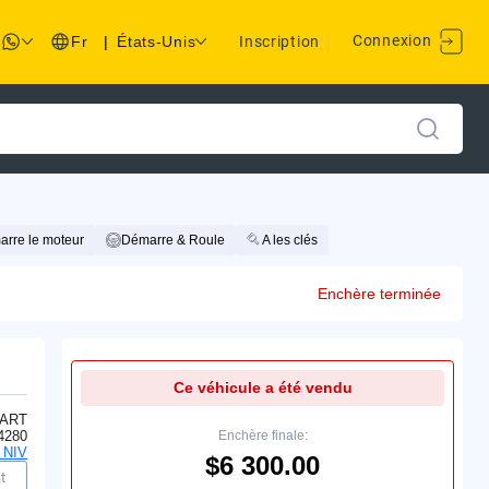
Connexion
Fr
|
États-Unis
Inscription
rre le moteur
Démarre & Roule
A les clés
Enchère terminée
Ce véhicule a été vendu
ART
4280
Enchère finale:
 NIV
$6 300.00
t