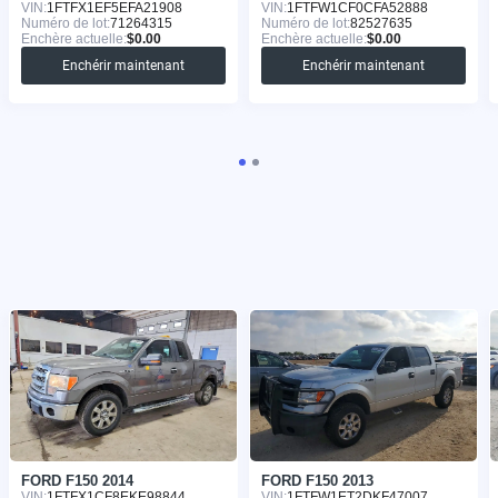
VIN:
1FTFX1EF5EFA21908
VIN:
1FTFW1CF0CFA52888
Numéro de lot:
71264315
Numéro de lot:
82527635
Enchère actuelle:
$0.00
Enchère actuelle:
$0.00
Enchérir maintenant
Enchérir maintenant
FORD F150 2014
FORD F150 2013
VIN:
1FTFX1CF8EKE98844
VIN:
1FTFW1ET2DKF47007