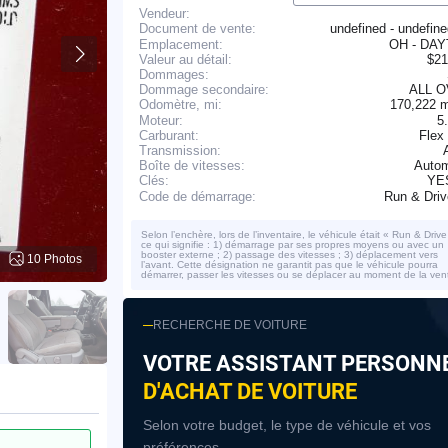
Vendeur:
undefined - undefin
Document de vente:
Emplacement:
OH - DA
Valeur au détail:
$21
Dommages:
Dommage secondaire:
ALL 
170,222 
Odomètre, mi:
Moteur:
5
Carburant:
Flex
Transmission:
Boîte de vitesses:
Autom
YE
Clés:
Run & Dri
Code de démarrage:
Selon l’enchère, lors de l’inventaire, le véhicule était « Run & Drive
ce qui signifie : 1) démarrage par ses propres moyens ou avec un
booster externe ; 2) passage des vitesses ; 3) déplacement vers
10 Photos
l’avant. Cette désignation ne garantit pas que le véhicule pourra
démarrer, passer les vitesses ou se déplacer au moment de la ven
RECHERCHE DE VOITURE
VOTRE ASSISTANT PERSONN
D'ACHAT DE VOITURE
Selon votre budget, le type de véhicule et vos
préférences