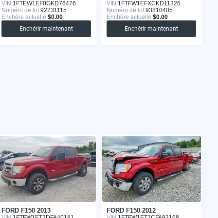
VIN:
1FTEW1EF0GKD76476
VIN:
1FTFW1EFXCKD11326
VI
Numéro de lot:
92231115
Numéro de lot:
93810405
Nu
Enchère actuelle:
$0.00
Enchère actuelle:
$0.00
En
Enchérir maintenant
Enchérir maintenant
FORD F150 2013
FORD F150 2012
F
VIN:
1FTFW1ET2DFA40181
VIN:
1FTFW1ET2CFA93168
VI