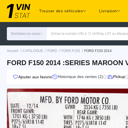
Trouver des véhicules
Livraison
Enchères en cours
Entrez le numéro VIN à 17 chiffres, LOT ou Marq
/
/
/
/
Accueil
CATALOGUE
FORD
FORD F150
FORD F150 2014
FORD F150 2014 :SERIES MAROON 
Historique des ventes (2)
Pickup
Ajouter aux favoris