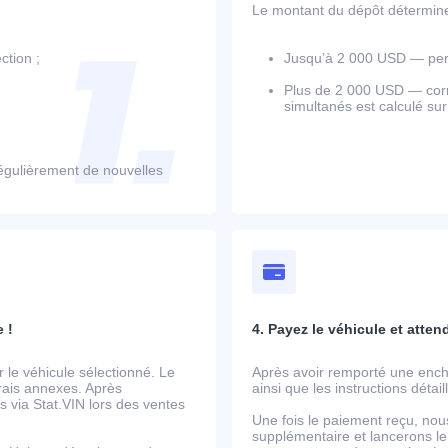
Le montant du dépôt détermine l
ction ;
Jusqu’à 2 000 USD — perm
Plus de 2 000 USD — corr
simultanés est calculé su
égulièrement de nouvelles
 !
4. Payez le véhicule et atten
le véhicule sélectionné. Le
Après avoir remporté une ench
frais annexes. Après
ainsi que les instructions détai
 via Stat.VIN lors des ventes
Une fois le paiement reçu, nou
supplémentaire et lancerons le