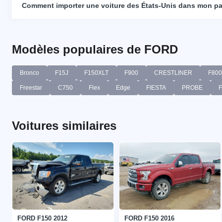
Comment importer une voiture des États-Unis dans mon p
Modèles populaires de FORD
Bronco
F15J
F150XLT
F900
CRESTLINER
F800
Freestar
C750
Flex
Edge
FIESTA
PROBE
Voitures similaires
FORD F150 2012
FORD F150 2016