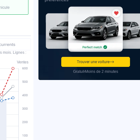
hicule
urrents
s mois. Lignes :
Trouver une voiture
Ventes
Gratuit
Moins de 2 minutes