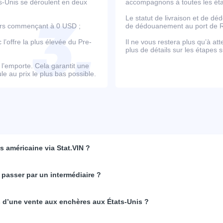
ts-Unis se déroulent en deux
accompagnons à toutes les étap
Le statut de livraison et de d
ours commençant à 0 USD ;
de dédouanement au port de Ro
’offre la plus élevée du Pre-
Il ne vous restera plus qu’à at
plus de détails sur les étapes s
e l’emporte. Cela garantit une
e au prix le plus bas possible.
 américaine via Stat.VIN ?
 passer par un intermédiaire ?
rs d’une vente aux enchères aux États-Unis ?