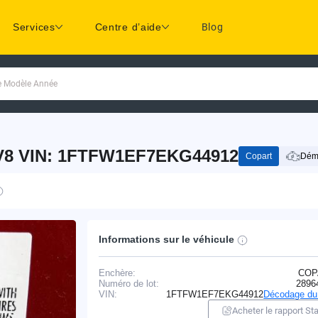
Services
Centre d’aide
Blog
ue Modèle Année
V8 VIN: 1FTFW1EF7EKG44912
Copart
Déma
Informations sur le véhicule
Enchère:
COP
Numéro de lot:
2896
VIN:
1FTFW1EF7EKG44912
Décodage du
Acheter le rapport Sta