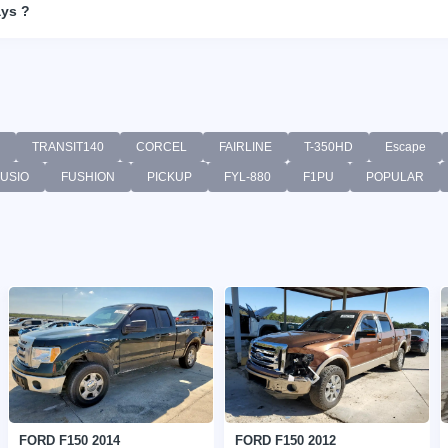
ays ?
TRANSIT140
CORCEL
FAIRLINE
T-350HD
Escape
FUSIO
FUSHION
PICKUP
FYL-880
F1PU
POPULAR
FORD F150 2014
FORD F150 2012