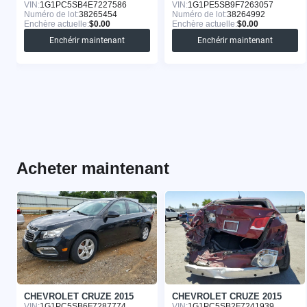
VIN:
1G1PC5SB4E7227586
VIN:
1G1PE5SB9F7263057
Numéro de lot:
38265454
Numéro de lot:
38264992
Enchère actuelle:
$0.00
Enchère actuelle:
$0.00
Enchérir maintenant
Enchérir maintenant
Acheter maintenant
CHEVROLET CRUZE 2015
CHEVROLET CRUZE 2015
VIN:
1G1PC5SB6F7287774
VIN:
1G1PC5SB2F7241939