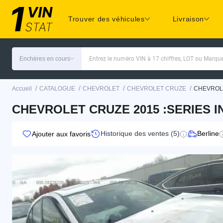
Trouver des véhicules
Livraison
Enchères en cours
Entrez le numéro VIN à 17 chiffres, LOT ou Marq
/
/
/
/
Accueil
CATALOGUE
CHEVROLET
CHEVROLET CRUZE
CHEVROL
CHEVROLET CRUZE 2015 :SERIES IN
Historique des ventes (5)
Berline
Ajouter aux favoris