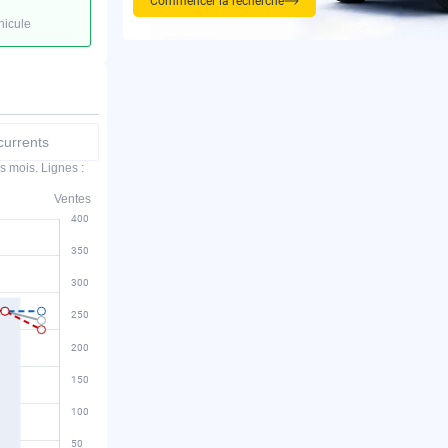
Commencer la recherche
hicule
urrents
s mois. Lignes :
Ventes