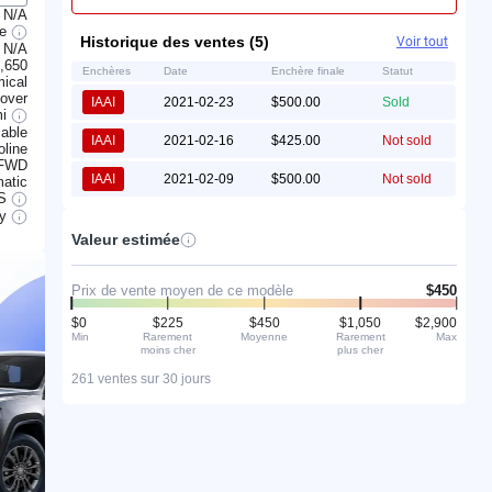
N/A
le
Historique des ventes (5)
Voir tout
N/A
,650
Enchères
Date
Enchère finale
Statut
ical
lover
IAAI
2021-02-23
$500.00
Sold
mi
able
IAAI
2021-02-16
$425.00
Not sold
line
FWD
IAAI
2021-02-09
$500.00
Not sold
atic
S
ry
Valeur estimée
Prix de vente moyen de ce modèle
$450
$0
$225
$450
$1,050
$2,900
Min
Rarement
Moyenne
Rarement
Max
moins cher
plus cher
261 ventes sur 30 jours