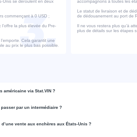
ts-Unis se déroulent en deux
accompagnons à toutes les étap
Le statut de livraison et de d
ours commençant à 0 USD ;
de dédouanement au port de Ro
’offre la plus élevée du Pre-
Il ne vous restera plus qu’à at
plus de détails sur les étapes s
e l’emporte. Cela garantit une
e au prix le plus bas possible.
 américaine via Stat.VIN ?
 passer par un intermédiaire ?
rs d’une vente aux enchères aux États-Unis ?