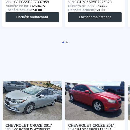
VIN:
1G1PG5SB2E7337959
VIN:
1G1PC5SB5E7276828
Numéro de lot:
38260475
Numéro de lot:
38254472
Enchère actuelle:
$0.00
Enchère actuelle:
$0.00
Enchérir maintenant
Enchérir maintenant
CHEVROLET CRUZE 2017
CHEVROLET CRUZE 2014
VIN:
1G1BC5SMXH7258227
VIN:
1G1PC5SB0E7174241