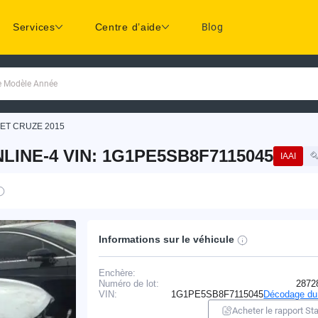
Services
Centre d’aide
Blog
ue Modèle Année
ET CRUZE 2015
LINE-4 VIN: 1G1PE5SB8F7115045
IAAI
Informations sur le véhicule
Enchère:
Numéro de lot:
2872
VIN:
1G1PE5SB8F7115045
Décodage du
Acheter le rapport Sta