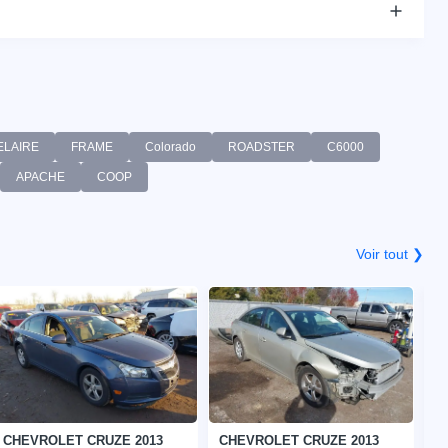
ELAIRE
FRAME
Colorado
ROADSTER
C6000
APACHE
COOP
Voir tout ❯
CHEVROLET CRUZE 2013
CHEVROLET CRUZE 2013
C