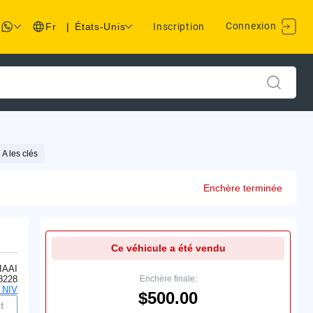
Connexion
Fr
|
États-Unis
Inscription
A les clés
Enchère terminée
Ce véhicule a été vendu
IAAI
8228
Enchère finale:
 NIV
$500.00
t