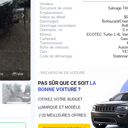
Vendeur:
Salvage Tit
Document de vente:
Emplacement:
Valeur au détail:
$5
Dommages:
Biohazard/Chem
Dommage secondaire:
Rol
0 
Odomètre, mi:
Moteur:
ECOTEC Turbo 1.4L Vari
Carburant:
Gaso
Transmission:
Boîte de vitesses:
Autom
YE
Clés:
Stationa
Code de démarrage:
RECHERCHE DE VOITURE
os
Voir
PAS SÛR QUE CE SOIT
LA
BONNE VOITURE ?
FIXEZ VOTRE BUDGET
MARQUE ET MODÈLE
20 MEILLEURES OFFRES