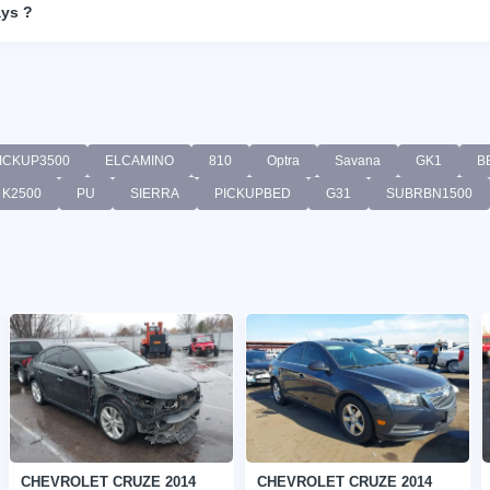
ays ?
ICKUP3500
ELCAMINO
810
Optra
Savana
GK1
B
K2500
PU
SIERRA
PICKUPBED
G31
SUBRBN1500
CHEVROLET CRUZE 2014
CHEVROLET CRUZE 2014