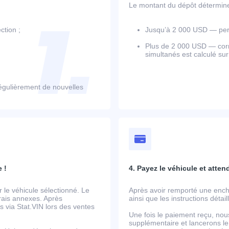
Le montant du dépôt détermine l
ction ;
Jusqu’à 2 000 USD — perm
Plus de 2 000 USD — corr
simultanés est calculé su
égulièrement de nouvelles
 !
4. Payez le véhicule et atten
le véhicule sélectionné. Le
Après avoir remporté une ench
frais annexes. Après
ainsi que les instructions détai
 via Stat.VIN lors des ventes
Une fois le paiement reçu, nou
supplémentaire et lancerons le