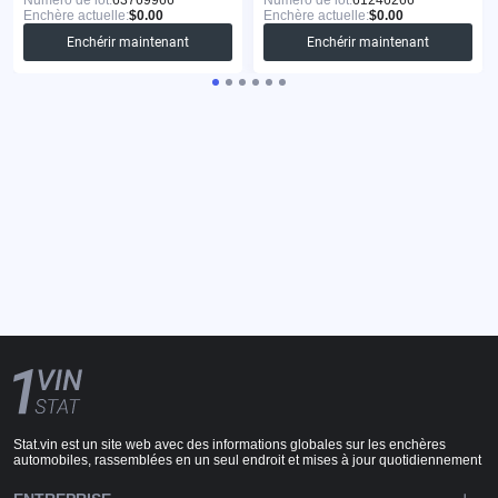
Enchère actuelle:
$0.00
Enchère actuelle:
$0.00
Enchérir maintenant
Enchérir maintenant
Stat.vin est un site web avec des informations globales sur les enchères
automobiles, rassemblées en un seul endroit et mises à jour quotidiennement