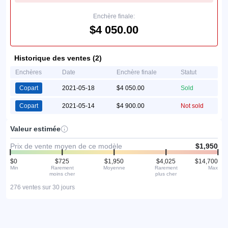
Enchère finale:
$4 050.00
Historique des ventes (2)
Enchères
Date
Enchère finale
Statut
Copart
2021-05-18
$4 050.00
Sold
Copart
2021-05-14
$4 900.00
Not sold
Valeur estimée
Prix de vente moyen de ce modèle
$1,950
$0
$725
$1,950
$4,025
$14,700
Min
Rarement
Moyenne
Rarement
Max
moins cher
plus cher
276 ventes sur 30 jours