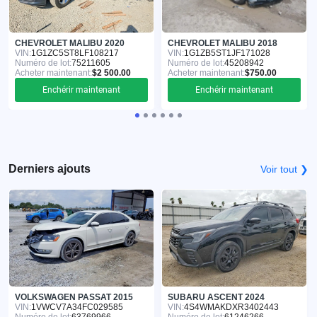
CHEVROLET MALIBU 2020
CHEVROLET MALIBU 2018
VIN:
1G1ZC5ST8LF108217
VIN:
1G1ZB5ST1JF171028
Numéro de lot:
75211605
Numéro de lot:
45208942
Acheter maintenant:
$2 500.00
Acheter maintenant:
$750.00
Enchérir maintenant
Enchérir maintenant
Derniers ajouts
Voir tout ❯
VOLKSWAGEN PASSAT 2015
SUBARU ASCENT 2024
VIN:
1VWCV7A34FC029585
VIN:
4S4WMAKDXR3402443
Numéro de lot:
63769966
Numéro de lot:
61246266