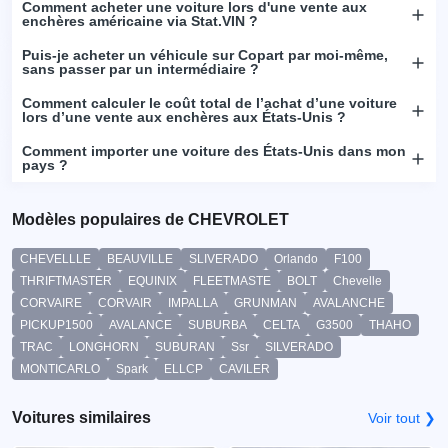
Comment acheter une voiture lors d'une vente aux
enchères américaine via Stat.VIN ?
Puis-je acheter un véhicule sur Copart par moi-même,
sans passer par un intermédiaire ?
Comment calculer le coût total de l’achat d’une voiture
lors d’une vente aux enchères aux États-Unis ?
Comment importer une voiture des États-Unis dans mon
pays ?
Modèles populaires de CHEVROLET
CHEVELLLE
BEAUVILLE
SLIVERADO
Orlando
F100
THRIFTMASTER
EQUINIX
FLEETMASTE
BOLT
Chevelle
CORVAIRE
CORVAIR
IMPALLA
GRUNMAN
AVALANCHE
PICKUP1500
AVALANCE
SUBURBA
CELTA
G3500
THAHO
TRAC
LONGHORN
SUBURAN
Ssr
SILVERADO
MONTICARLO
Spark
ELLCP
CAVILER
Voitures similaires
Voir tout ❯