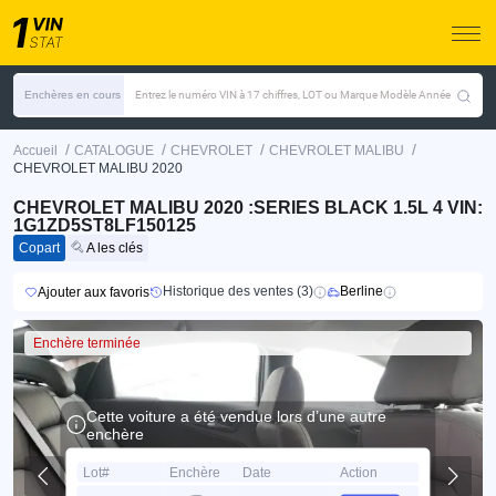
Enchères en cours
Entrez le numéro VIN à 17 chiffres, LOT ou Marque Modèle Année
/
/
/
/
Accueil
CATALOGUE
CHEVROLET
CHEVROLET MALIBU
CHEVROLET MALIBU 2020
CHEVROLET MALIBU 2020 :SERIES BLACK 1.5L 4 VIN:
1G1ZD5ST8LF150125
Copart
A les clés
Historique des ventes (3)
Berline
Ajouter aux favoris
Enchère terminée
Cette voiture a été vendue lors d’une autre
enchère
Lot#
Enchère
Date
Action