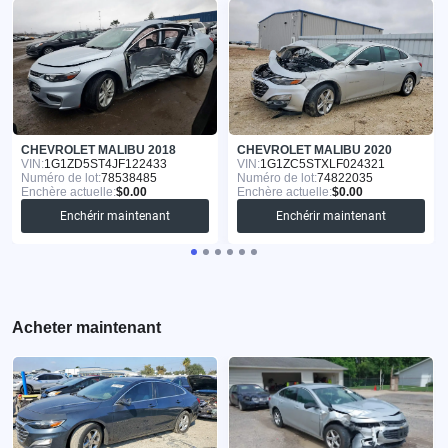
CHEVROLET MALIBU 2018
CHEVROLET MALIBU 2020
VIN:
1G1ZD5ST4JF122433
VIN:
1G1ZC5STXLF024321
Numéro de lot:
78538485
Numéro de lot:
74822035
Enchère actuelle:
$0.00
Enchère actuelle:
$0.00
Enchérir maintenant
Enchérir maintenant
Acheter maintenant