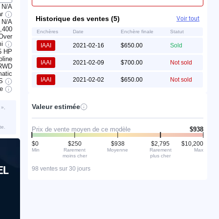
N/A
ar
Historique des ventes (5)
Voir tout
N/A
,400
Enchères
Date
Enchère finale
Statut
 Over
mi
IAAI
2021-02-16
$650.00
Sold
5 HP
line
IAAI
2021-02-09
$700.00
Not sold
RWD
atic
IAAI
2021-02-02
$650.00
Not sold
S
ve
Valeur estimée
 »,
te.
Prix de vente moyen de ce modèle
$938
$0
$250
$938
$2,795
$10,200
Min
Rarement
Moyenne
Rarement
Max
moins cher
plus cher
EL
98 ventes sur 30 jours