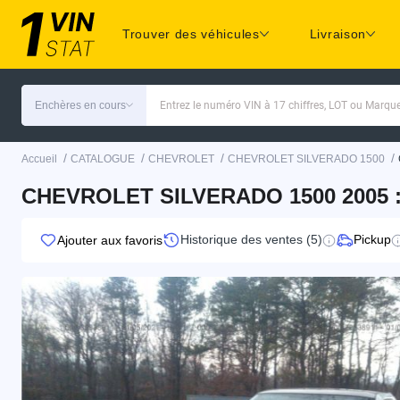
Trouver des véhicules
Livraison
Enchères en cours
Entrez le numéro VIN à 17 chiffres, LOT ou Marq
/
/
/
/
Accueil
CATALOGUE
CHEVROLET
CHEVROLET SILVERADO 1500
CHEVROLET SILVERADO 1500 2005 :
Historique des ventes (5)
Pickup
Ajouter aux favoris