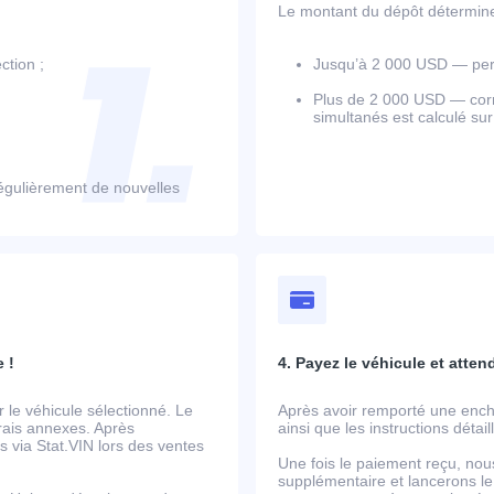
Le montant du dépôt détermine l
ction ;
Jusqu’à 2 000 USD — perm
Plus de 2 000 USD — corr
simultanés est calculé su
égulièrement de nouvelles
 !
4. Payez le véhicule et atten
le véhicule sélectionné. Le
Après avoir remporté une ench
frais annexes. Après
ainsi que les instructions détai
 via Stat.VIN lors des ventes
Une fois le paiement reçu, nou
supplémentaire et lancerons le