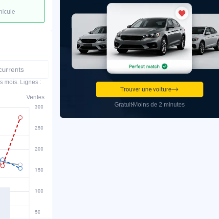
hicule
urrents
s mois. Lignes :
Trouver une voiture
Ventes
Gratuit
Moins de 2 minutes