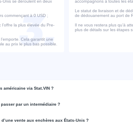
ts-Unis se déroulent en deux
accompagnons à toutes les étap
Le statut de livraison et de d
ours commençant à 0 USD ;
de dédouanement au port de Ro
’offre la plus élevée du Pre-
Il ne vous restera plus qu’à at
plus de détails sur les étapes s
e l’emporte. Cela garantit une
e au prix le plus bas possible.
 américaine via Stat.VIN ?
 passer par un intermédiaire ?
rs d’une vente aux enchères aux États-Unis ?