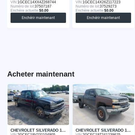
VIN:
1GCEC14XX4Z268744
VIN:
1GCEC14X26Z117223
Numéro de lot:
37507187
Numéro de lot:
37529273
Enchère actuelle:
$0.00
Enchère actuelle:
$0.00
Enchérir maintenant
Enchérir maintenant
Acheter maintenant
CHEVROLET SILVERADO 1500 2003
CHEVROLET SILVERADO 1500 2004
VIN:
2GCEC19V231104905
VIN:
2GCEC19T241239625