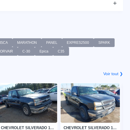
ISCA
MARATHON
PANEL
EXPRES2500
SPARK
ORVAIR
C-30
Epica
C35
Voir tout ❯
CHEVROLET SILVERADO 1500 2005
CHEVROLET SILVERADO 1500 2004