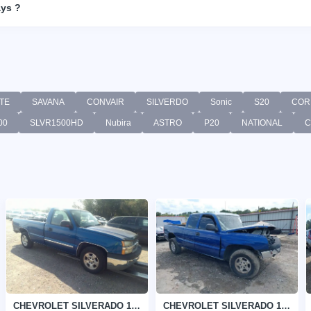
ays ?
TE
SAVANA
CONVAIR
SILVERDO
Sonic
S20
COR
00
SLVR1500HD
Nubira
ASTRO
P20
NATIONAL
C
CHEVROLET SILVERADO 1500 2004
CHEVROLET SILVERADO 1500 2004