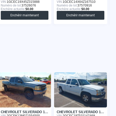
VIN:
1GCEC19X45Z315888
VIN:
1GCEC14X64Z167510
VI
Numéro de lot:
37526076
Numéro de lot:
37570916
Nu
Enchère actuelle:
$0.00
Enchère actuelle:
$0.00
En
Enchérir maintenant
Enchérir maintenant
CHEVROLET SILVERADO 1500 2007
CHEVROLET SILVERADO 1500 2003
VIN:
2GCEK13M071554500
VIN:
2GCEC19T531147469
VI