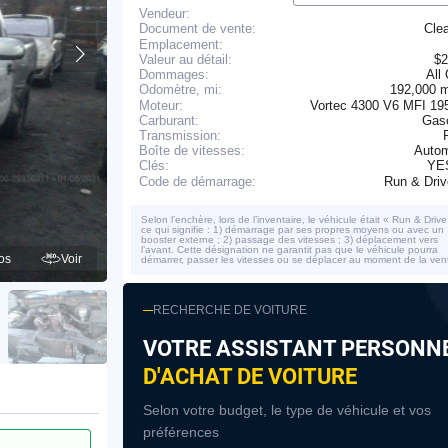
Vendeur:
Cle
Document de vente:
Emplacement:
Valeur au détail:
$2
Dommages:
All
192,000 
Odomètre, mi:
Moteur:
Vortec 4300 V6 MFI 19
Carburant:
Gaso
Transmission:
Boîte de vitesses:
Autom
YE
Clés:
Run & Dri
Code de démarrage:
Selon l’enchère, lors de l’inventaire, le véhicule était « Run & Drive
ce qui signifie : 1) démarrage par ses propres moyens ou avec un
booster externe ; 2) passage des vitesses ; 3) déplacement vers
l’avant. Cette désignation ne garantit pas que le véhicule pourra
os
Voir
démarrer, passer les vitesses ou se déplacer au moment de la ven
RECHERCHE DE VOITURE
VOTRE ASSISTANT PERSONN
D'ACHAT DE VOITURE
Selon votre budget, le type de véhicule et vos
préférences