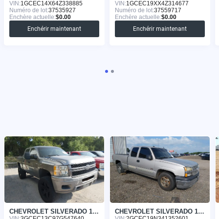
VIN:
1GCEC14X64Z338885
VIN:
1GCEC19XX4Z314677
Numéro de lot:
37535927
Numéro de lot:
37559717
Enchère actuelle:
$0.00
Enchère actuelle:
$0.00
Enchérir maintenant
Enchérir maintenant
CHEVROLET SILVERADO 1500 2007
CHEVROLET SILVERADO 1500 2004
VIN:
3GCEC13C97G547640
VIN:
2GCEC19N341352601