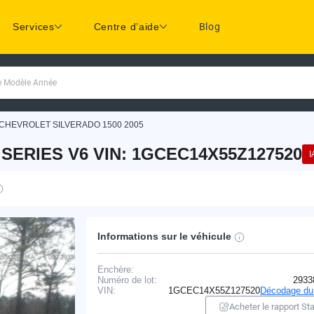
Services
Centre d’aide
Blog
ue Modèle Année
CHEVROLET SILVERADO 1500 2005
SERIES V6 VIN: 1GCEC14X55Z127520
I
Informations sur le véhicule
Enchère:
Numéro de lot:
2933
VIN:
1GCEC14X55Z127520
Décodage du
Acheter le rapport Sta