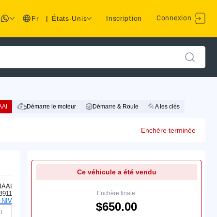
Connexion
Fr
|
États-Unis
Inscription
AAI
Démarre le moteur
Démarre & Roule
A les clés
Enchère terminée
Ce véhicule a été vendu
IAAI
8911
Enchère finale:
 NIV
$650.00
t