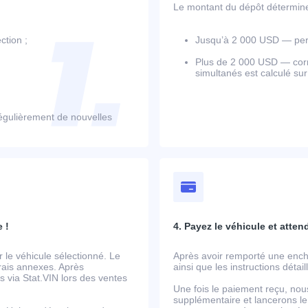
Le montant du dépôt détermine l
ction ;
Jusqu’à 2 000 USD — perm
Plus de 2 000 USD — corr
simultanés est calculé su
égulièrement de nouvelles
 !
4. Payez le véhicule et atten
le véhicule sélectionné. Le
Après avoir remporté une ench
frais annexes. Après
ainsi que les instructions détai
 via Stat.VIN lors des ventes
Une fois le paiement reçu, nou
supplémentaire et lancerons le