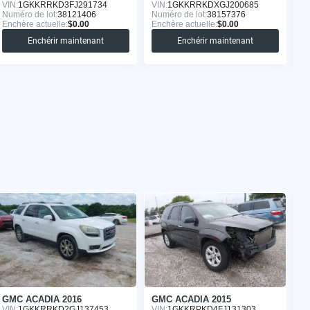
VIN:
1GKKRRKD3FJ291734
VIN:
1GKKRRKDXGJ200685
VI
Numéro de lot:
38121406
Numéro de lot:
38157376
Nu
Enchère actuelle:
$0.00
Enchère actuelle:
$0.00
En
Enchérir maintenant
Enchérir maintenant
GMC ACADIA 2016
GMC ACADIA 2015
G
VIN:
1GKKRRKD2GJ137453
VIN:
1GKKRPKD4FJ131303
VI