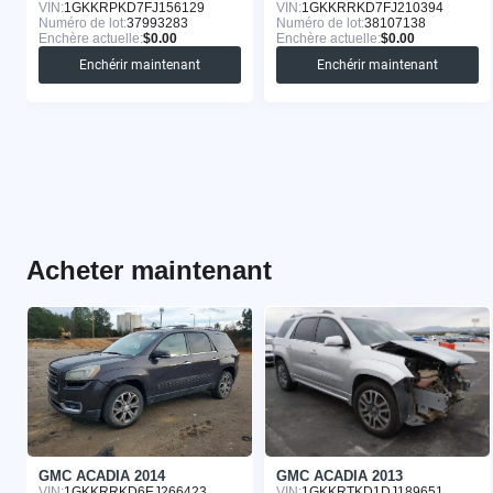
VIN:
1GKKRPKD7FJ156129
VIN:
1GKKRRKD7FJ210394
Numéro de lot:
37993283
Numéro de lot:
38107138
Enchère actuelle:
$0.00
Enchère actuelle:
$0.00
Enchérir maintenant
Enchérir maintenant
Acheter maintenant
GMC ACADIA 2014
GMC ACADIA 2013
VIN:
1GKKRRKD6EJ266423
VIN:
1GKKRTKD1DJ189651