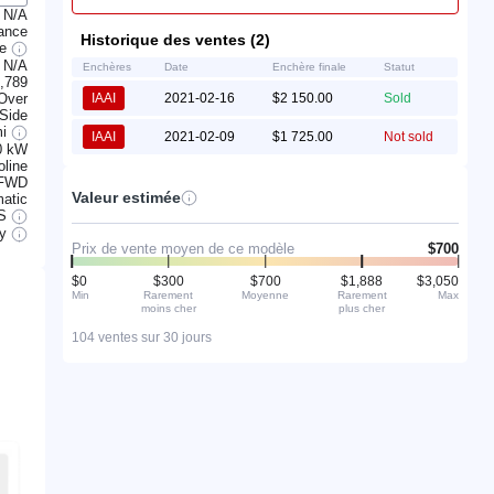
N/A
ance
Historique des ventes (2)
ge
N/A
Enchères
Date
Enchère finale
Statut
,789
 Over
IAAI
2021-02-16
$2 150.00
Sold
 Side
mi
IAAI
2021-02-09
$1 725.00
Not sold
0 kW
line
FWD
Valeur estimée
atic
S
ry
Prix de vente moyen de ce modèle
$700
$0
$300
$700
$1,888
$3,050
Min
Rarement
Moyenne
Rarement
Max
moins cher
plus cher
104 ventes sur 30 jours