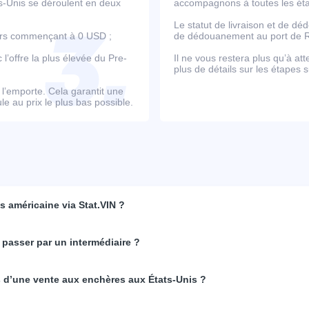
ts-Unis se déroulent en deux
accompagnons à toutes les étap
Le statut de livraison et de d
ours commençant à 0 USD ;
de dédouanement au port de Ro
’offre la plus élevée du Pre-
Il ne vous restera plus qu’à at
plus de détails sur les étapes s
e l’emporte. Cela garantit une
e au prix le plus bas possible.
 américaine via Stat.VIN ?
 passer par un intermédiaire ?
rs d’une vente aux enchères aux États-Unis ?