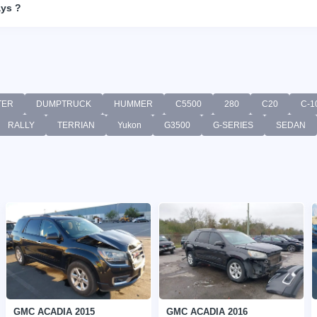
ays ?
TER
DUMPTRUCK
HUMMER
C5500
280
C20
C-1
RALLY
TERRIAN
Yukon
G3500
G-SERIES
SEDAN
GMC ACADIA 2015
GMC ACADIA 2016