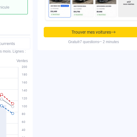
hicule
Trouver mes voitures
Gratuit
7 questions
~ 2 minutes
urrents
s mois. Lignes :
Ventes