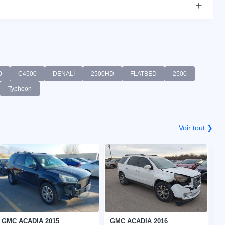
0
C4500
DENALI
2500HD
FLATBED
2500
Typhoon
Voir tout ❯
GMC ACADIA 2015
GMC ACADIA 2016
G