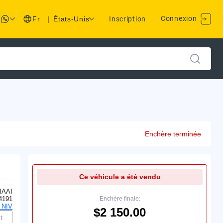
Connexion
Fr
|
États-Unis
Inscription
Enchère terminée
Ce véhicule a été vendu
IAAI
4191
Enchère finale:
 NIV
$2 150.00
t