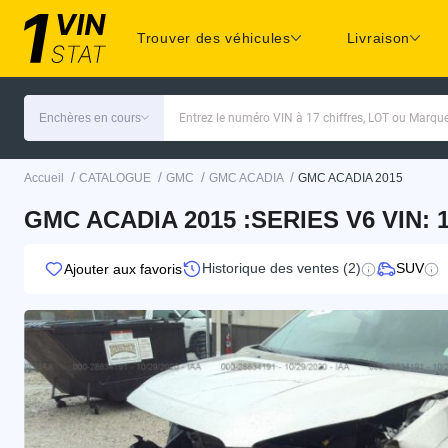
Trouver des véhicules
Livraison
Enchères en cours
Entrez le numéro VIN à 17 chiffres, LOT ou Marq
/
/
/
/
Accueil
CATALOGUE
GMC
GMC ACADIA
GMC ACADIA 2015
GMC ACADIA 2015 :SERIES V6 VIN:
Historique des ventes (2)
SUV
Ajouter aux favoris