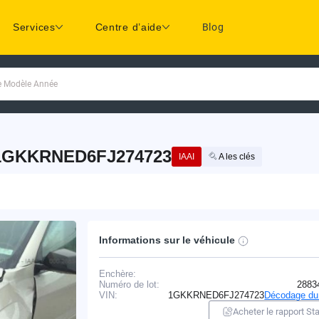
Services
Centre d’aide
Blog
ue Modèle Année
 1GKKRNED6FJ274723
IAAI
A les clés
Informations sur le véhicule
Enchère:
Numéro de lot:
2883
VIN:
1GKKRNED6FJ274723
Décodage du
Acheter le rapport Sta