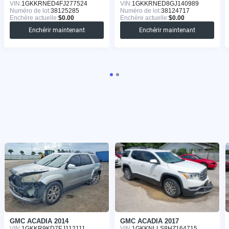
VIN:
1GKKRNED4FJ277524
VIN:
1GKKRNED8GJ140989
Numéro de lot:
38125285
Numéro de lot:
38124717
Enchère actuelle:
$0.00
Enchère actuelle:
$0.00
Enchérir maintenant
Enchérir maintenant
GMC ACADIA 2014
GMC ACADIA 2017
VIN:
1GKKR9KD7EJ112111
VIN:
1GKKNLLS8HZ164715