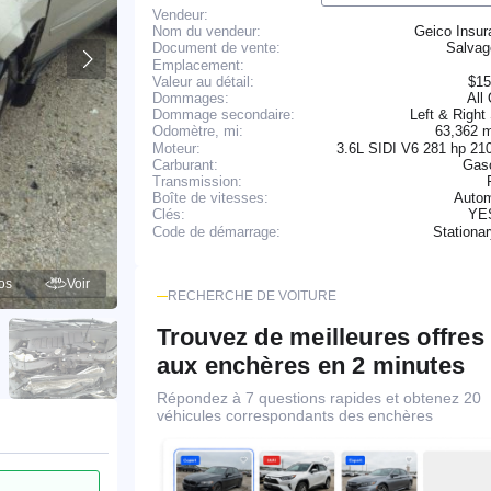
Vendeur:
Nom du vendeur:
Geico Insur
Salva
Document de vente:
Emplacement:
Valeur au détail:
$15
Dommages:
All
Dommage secondaire:
Left & Right
63,362 
Odomètre, mi:
Moteur:
3.6L SIDI V6 281 hp 21
Carburant:
Gaso
Transmission:
Boîte de vitesses:
Autom
YE
Clés:
Stationa
Code de démarrage:
os
Voir
RECHERCHE DE VOITURE
Trouvez de meilleures offres
aux enchères en 2 minutes
Répondez à 7 questions rapides et obtenez 20
véhicules correspondants des enchères