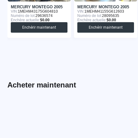
MERCURY MONTEGO 2005
MERCURY MONTEGO 2005
VIN:
1MEHM43175G604810
VIN:
1MEHM41155G612603
Numéro de lot:
29636574
Numéro de lot:
28095635
Enchère actuelle:
$0.00
Enchère actuelle:
$0.00
Enchérir maintenant
Enchérir maintenant
Acheter maintenant