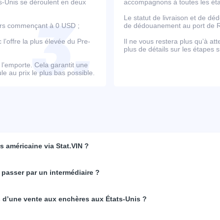
ts-Unis se déroulent en deux
accompagnons à toutes les étap
Le statut de livraison et de d
ours commençant à 0 USD ;
de dédouanement au port de Ro
’offre la plus élevée du Pre-
Il ne vous restera plus qu’à at
plus de détails sur les étapes s
e l’emporte. Cela garantit une
e au prix le plus bas possible.
 américaine via Stat.VIN ?
 passer par un intermédiaire ?
rs d’une vente aux enchères aux États-Unis ?