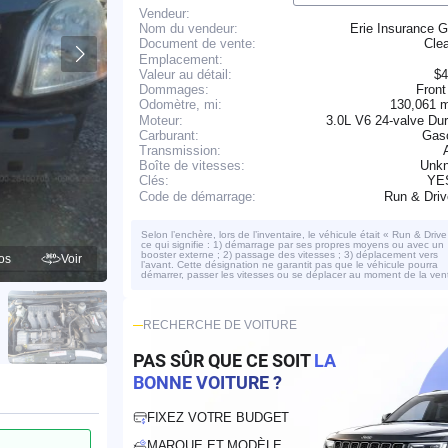
Vendeur:
Nom du vendeur:
Erie Insurance 
Cle
Document de vente:
Emplacement:
Valeur au détail:
$4
Dommages:
Front
130,061 
Odomètre, mi:
Moteur:
3.0L V6 24-valve Du
Carburant:
Gaso
Transmission:
Boîte de vitesses:
Unk
YE
Clés:
Run & Dri
Code de démarrage:
Selon l’enchère, lors de l’inventaire, le véhicule était « Run & Drive
ce qui signifie : 1) démarrage par ses propres moyens ou avec un
booster externe ; 2) passage des vitesses ; 3) déplacement vers
os
Voir
l’avant. Cette désignation ne garantit pas que le véhicule pourra
démarrer, passer les vitesses ou se déplacer au moment de la ven
RECHERCHE DE VOITURE
PAS SÛR QUE CE SOIT
LA
BONNE VOITURE ?
FIXEZ VOTRE BUDGET
MARQUE ET MODÈLE