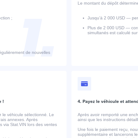
Le montant du dépôt détermine l
ction ;
Jusqu’à 2 000 USD — perm
Plus de 2 000 USD — corr
simultanés est calculé su
égulièrement de nouvelles
 !
4. Payez le véhicule et atten
le véhicule sélectionné. Le
Après avoir remporté une ench
frais annexes. Après
ainsi que les instructions détai
 via Stat.VIN lors des ventes
Une fois le paiement reçu, nou
supplémentaire et lancerons le