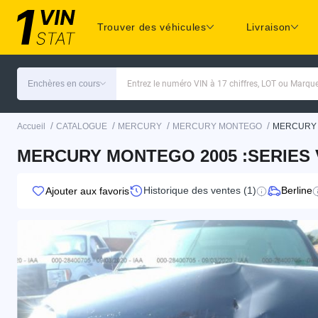
Trouver des véhicules
Livraison
Enchères en cours
Entrez le numéro VIN à 17 chiffres, LOT ou Marq
/
/
/
/
Accueil
CATALOGUE
MERCURY
MERCURY MONTEGO
MERCURY 
MERCURY MONTEGO 2005 :SERIES V
Historique des ventes (1)
Berline
Ajouter aux favoris