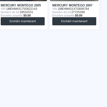
MERCURY MONTEGO 2005
MERCURY MONTEGO 2007
M
VIN:
1MEHM43175G622143
VIN:
1MEHM431X7G606764
VI
Numéro de lot:
28532531
Numéro de lot:
27725289
Nu
Enchère actuelle:
$0.00
Enchère actuelle:
$0.00
En
Enchérir maintenant
Enchérir maintenant