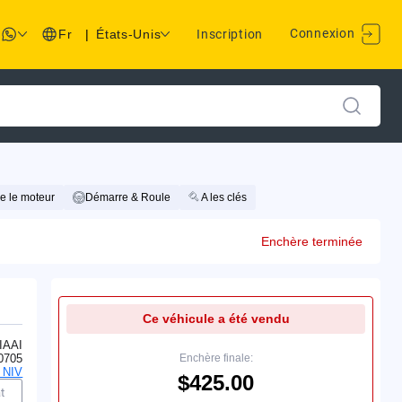
Connexion
Fr
|
États-Unis
Inscription
e le moteur
Démarre & Roule
A les clés
Enchère terminée
Ce véhicule a été vendu
IAAI
0705
Enchère finale:
 NIV
$425.00
t