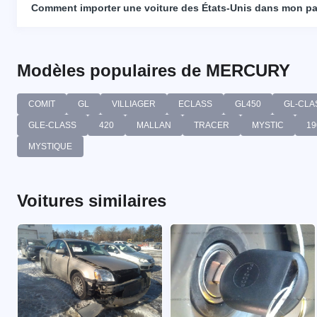
Comment importer une voiture des États-Unis dans mon p
Modèles populaires de MERCURY
COMIT
GL
VILLIAGER
ECLASS
GL450
GL-CLA
GLE-CLASS
420
MALLAN
TRACER
MYSTIC
19
MYSTIQUE
Voitures similaires