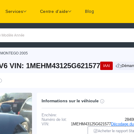
Services
Centre d’aide
Blog
ue Modèle Année
MONTEGO 2005
6 VIN: 1MEHM43125G621577
IAAI
Démarr
Informations sur le véhicule
Enchère:
Numéro de lot:
2840
VIN:
1MEHM43125G621577
Décodage du
Acheter le rapport Sta