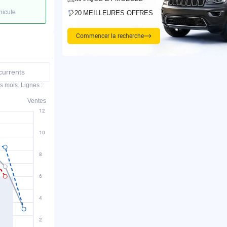
hicule
20 MEILLEURES OFFRES
Commencer la recherche
urrents
s mois. Lignes :
Ventes