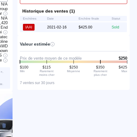
N/A
Group
Historique des ventes (1)
ar
N/A
Enchères
Date
Enchère finale
Statut
,420
 End
IAAI
2021-02-16
$425.00
Sold
mi
ratec
line
Valeur estimée
AWD
nown
S
Prix de vente moyen de ce modèle
$250
ve
$100
$115
$250
$350
$425
Min
Rarement
Moyenne
Rarement
Max
 »,
moins cher
plus cher
7 ventes sur 30 jours
te.