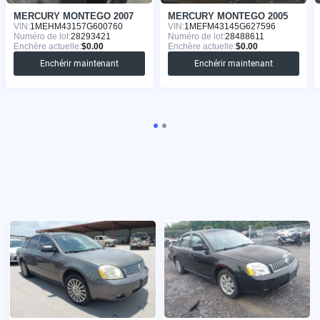
MERCURY MONTEGO 2007
MERCURY MONTEGO 2005
VIN:
1MEHM43157G600760
VIN:
1MEFM43145G627596
Numéro de lot:
28293421
Numéro de lot:
28488611
Enchère actuelle:
$0.00
Enchère actuelle:
$0.00
Enchérir maintenant
Enchérir maintenant