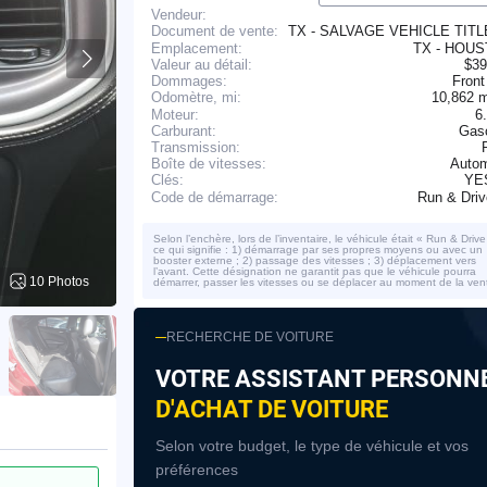
Vendeur:
TX - SALVAGE VEHICLE TIT
Document de vente:
Emplacement:
TX - HOU
Valeur au détail:
$39
Dommages:
Front
10,862 
Odomètre, mi:
Moteur:
6
Carburant:
Gaso
Transmission:
Boîte de vitesses:
Autom
YE
Clés:
Run & Dri
Code de démarrage:
Selon l’enchère, lors de l’inventaire, le véhicule était « Run & Drive
ce qui signifie : 1) démarrage par ses propres moyens ou avec un
booster externe ; 2) passage des vitesses ; 3) déplacement vers
l’avant. Cette désignation ne garantit pas que le véhicule pourra
10 Photos
démarrer, passer les vitesses ou se déplacer au moment de la ven
RECHERCHE DE VOITURE
VOTRE ASSISTANT PERSONN
D'ACHAT DE VOITURE
Selon votre budget, le type de véhicule et vos
préférences