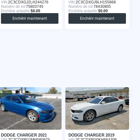
VIN:
2C3CDXGJ2LH244276
VIN:
2C3CDXGJ9LH155868
VI
Numéro de lot:
75803745
Numéro de lot:
78430805
Nu
Enchère actuelle:
$0.00
Enchère actuelle:
$0.00
En
Enchérir maintenant
Enchérir maintenant
DODGE CHARGER 2021
DODGE CHARGER 2019
D
VIN:
2C3CDXBG2MH580975
VIN:
2C3CDXBG0KH664306
VI