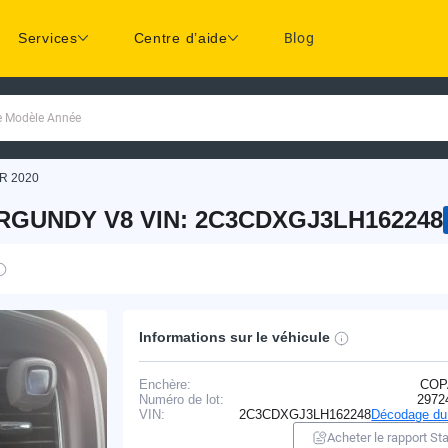
Services
Centre d’aide
Blog
ue Modèle Année
R 2020
RGUNDY V8 VIN: 2C3CDXGJ3LH162248
Informations sur le véhicule
Enchère:
COP
Numéro de lot:
2972
VIN:
2C3CDXGJ3LH162248
Décodage du
Acheter le rapport Sta