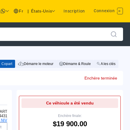
Connexion
Fr
|
États-Unis
Inscription
Copart
Démarre le moteur
Démarre & Roule
A les clés
Enchère terminée
Ce véhicule a été vendu
ART
4431
Enchère finale:
 NIV
$19 900.00
t