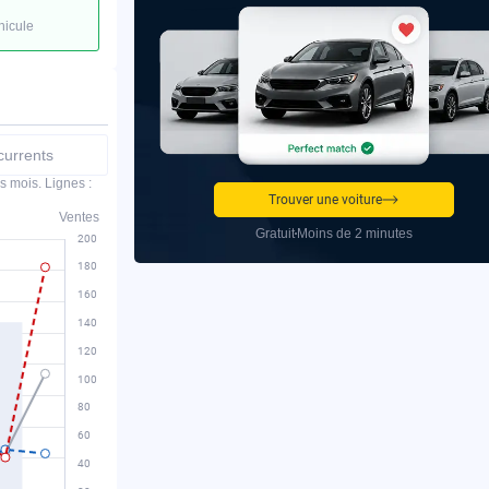
hicule
urrents
s mois. Lignes :
Trouver une voiture
Ventes
Gratuit
Moins de 2 minutes