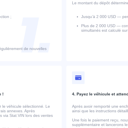
Le montant du dépôt détermine l
ction ;
Jusqu’à 2 000 USD — perm
Plus de 2 000 USD — corr
simultanés est calculé su
égulièrement de nouvelles
 !
4. Payez le véhicule et atten
le véhicule sélectionné. Le
Après avoir remporté une ench
frais annexes. Après
ainsi que les instructions détai
 via Stat.VIN lors des ventes
Une fois le paiement reçu, nou
supplémentaire et lancerons le