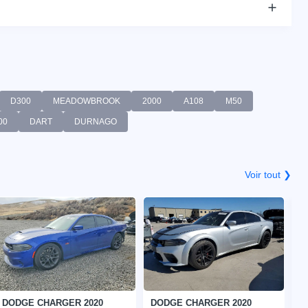
D300
MEADOWBROOK
2000
A108
M50
00
DART
DURNAGO
Voir tout ❯
DODGE CHARGER 2020
DODGE CHARGER 2020
D