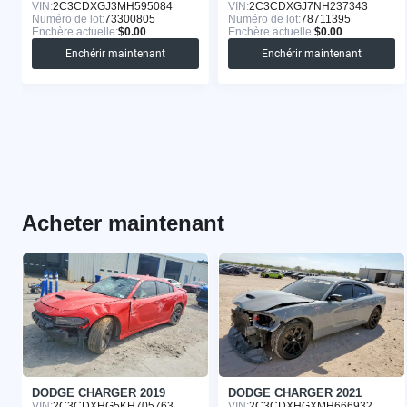
VIN:
2C3CDXGJ3MH595084
VIN:
2C3CDXGJ7NH237343
Numéro de lot:
73300805
Numéro de lot:
78711395
Enchère actuelle:
$0.00
Enchère actuelle:
$0.00
Enchérir maintenant
Enchérir maintenant
Acheter maintenant
DODGE CHARGER 2019
DODGE CHARGER 2021
VIN:
2C3CDXHG5KH705763
VIN:
2C3CDXHGXMH666932