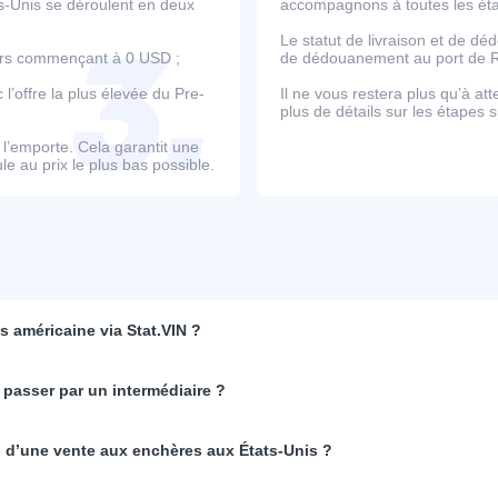
ts-Unis se déroulent en deux
accompagnons à toutes les étap
Le statut de livraison et de d
ours commençant à 0 USD ;
de dédouanement au port de Ro
’offre la plus élevée du Pre-
Il ne vous restera plus qu’à at
plus de détails sur les étapes s
e l’emporte. Cela garantit une
e au prix le plus bas possible.
 américaine via Stat.VIN ?
 passer par un intermédiaire ?
rs d’une vente aux enchères aux États-Unis ?