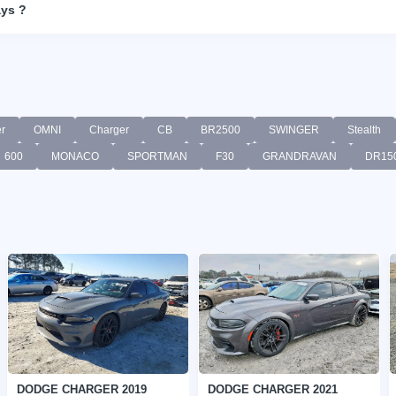
ays ?
er
OMNI
Charger
CB
BR2500
SWINGER
Stealth
600
MONACO
SPORTMAN
F30
GRANDRAVAN
DR15
DODGE CHARGER 2019
DODGE CHARGER 2021