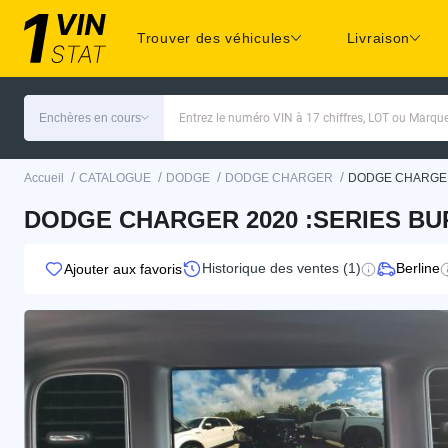
Trouver des véhicules
Livraison
Enchères en cours
Entrez le numéro VIN à 17 chiffres, LOT ou Marq
/
/
/
/
Accueil
CATALOGUE
DODGE
DODGE CHARGER
DODGE CHARGE
DODGE CHARGER 2020 :SERIES BU
Historique des ventes (1)
Berline
Ajouter aux favoris