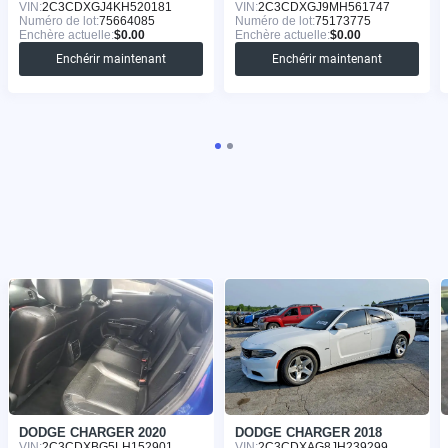
VIN:
2C3CDXGJ4KH520181
VIN:
2C3CDXGJ9MH561747
Numéro de lot:
75664085
Numéro de lot:
75173775
Enchère actuelle:
$0.00
Enchère actuelle:
$0.00
Enchérir maintenant
Enchérir maintenant
DODGE CHARGER 2020
DODGE CHARGER 2018
VIN:
2C3CDXBG5LH152901
VIN:
2C3CDXAG8JH239299