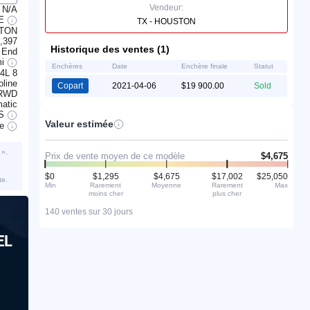
Vendeur:
N/A
LE
TX - HOUSTON
STON
,397
Historique des ventes (1)
 End
mi
Enchères
Date
Enchère finale
Statut
.4L 8
line
Copart
2021-04-06
$19 900.00
Sold
RWD
atic
S
Valeur estimée
ve
 »,
Prix de vente moyen de ce modèle
$4,675
$0
$1,295
$4,675
$17,002
$25,050
te.
Min
Rarement
Moyenne
Rarement
Max
moins cher
plus cher
140 ventes sur 30 jours
EL