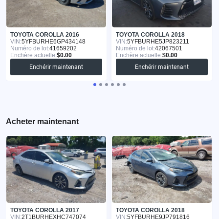
TOYOTA COROLLA 2016
TOYOTA COROLLA 2018
VIN:
5YFBURHE6GP434148
VIN:
5YFBURHE5JP823211
Numéro de lot:
41659202
Numéro de lot:
42067501
Enchère actuelle:
$0.00
Enchère actuelle:
$0.00
Enchérir maintenant
Enchérir maintenant
Acheter maintenant
TOYOTA COROLLA 2017
TOYOTA COROLLA 2018
VIN:
2T1BURHEXHC747074
VIN:
5YFBURHE9JP791816