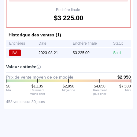
Enchère finale:
$3 225.00
Historique des ventes (1)
Enchères
Date
Enchère finale
Statut
IAAI
2023-08-21
$3 225.00
Sold
Valeur estimée
Prix de vente moyen de ce modèle
$2,950
$0
$1,135
$2,950
$4,650
$7,500
Min
Rarement
Moyenne
Rarement
Max
moins cher
plus cher
458 ventes sur 30 jours