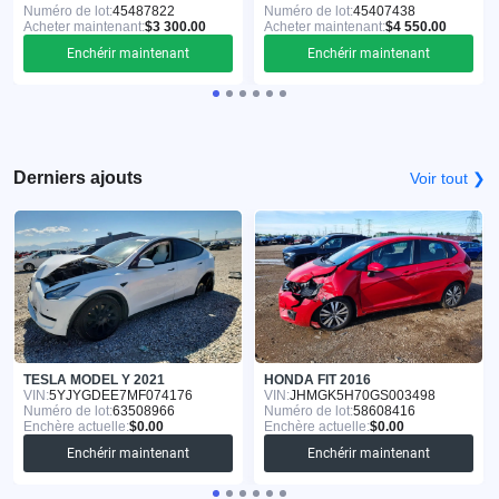
Numéro de lot:
45487822
Numéro de lot:
45407438
Acheter maintenant:
$3 300.00
Acheter maintenant:
$4 550.00
Enchérir maintenant
Enchérir maintenant
Derniers ajouts
Voir tout ❯
TESLA MODEL Y 2021
HONDA FIT 2016
VIN:
5YJYGDEE7MF074176
VIN:
JHMGK5H70GS003498
Numéro de lot:
63508966
Numéro de lot:
58608416
Enchère actuelle:
$0.00
Enchère actuelle:
$0.00
Enchérir maintenant
Enchérir maintenant