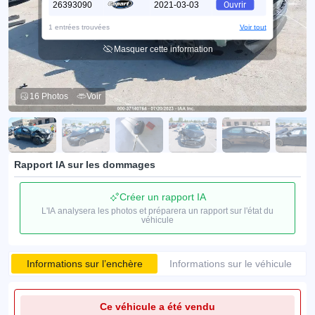
26393090
2021-03-03
Ouvrir
1 entrées trouvées
Voir tout
Masquer cette information
16 Photos
Voir
Rapport IA sur les dommages
Créer un rapport IA
L'IA analysera les photos et préparera un rapport sur l'état du
véhicule
Informations sur l’enchère
Informations sur le véhicule
Ce véhicule a été vendu