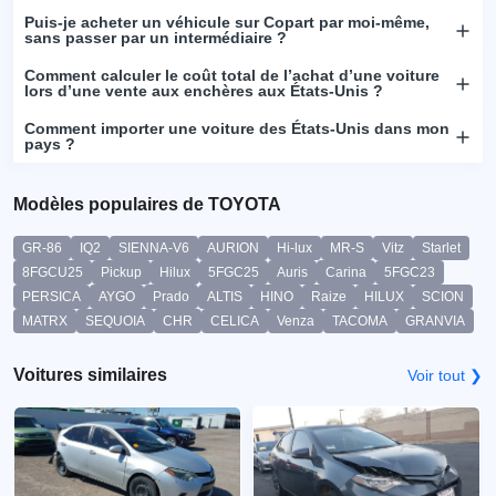
Puis-je acheter un véhicule sur Copart par moi-même,
sans passer par un intermédiaire ?
Comment calculer le coût total de l’achat d’une voiture
lors d’une vente aux enchères aux États-Unis ?
Comment importer une voiture des États-Unis dans mon
pays ?
Modèles populaires de TOYOTA
GR-86
IQ2
SIENNA-V6
AURION
Hi-lux
MR-S
Vitz
Starlet
8FGCU25
Pickup
Hilux
5FGC25
Auris
Carina
5FGC23
PERSICA
AYGO
Prado
ALTIS
HINO
Raize
HILUX
SCION
MATRX
SEQUOIA
CHR
CELICA
Venza
TACOMA
GRANVIA
Voitures similaires
Voir tout ❯