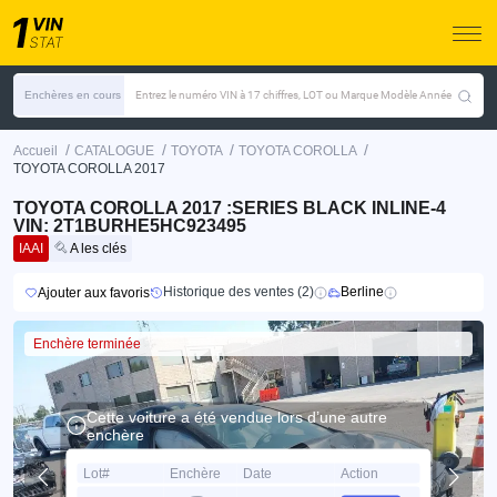
Enchères en cours
Entrez le numéro VIN à 17 chiffres, LOT ou Marque Modèle Année
/
/
/
/
Accueil
CATALOGUE
TOYOTA
TOYOTA COROLLA
TOYOTA COROLLA 2017
TOYOTA COROLLA 2017 :SERIES BLACK INLINE-4
VIN: 2T1BURHE5HC923495
IAAI
A les clés
Historique des ventes (2)
Berline
Ajouter aux favoris
Enchère terminée
Cette voiture a été vendue lors d’une autre
enchère
Lot#
Enchère
Date
Action