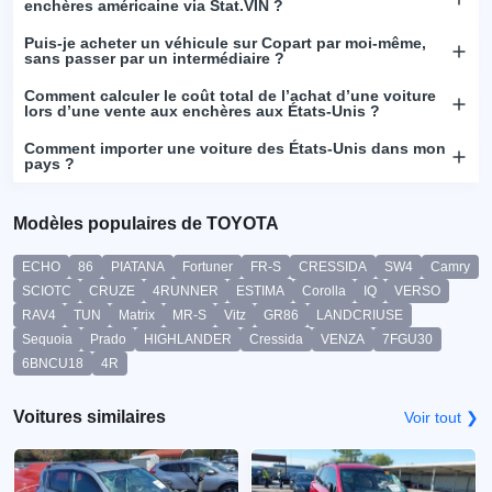
enchères américaine via Stat.VIN ?
Puis-je acheter un véhicule sur Copart par moi-même,
sans passer par un intermédiaire ?
Comment calculer le coût total de l’achat d’une voiture
lors d’une vente aux enchères aux États-Unis ?
Comment importer une voiture des États-Unis dans mon
pays ?
Modèles populaires de TOYOTA
ECHO
86
PIATANA
Fortuner
FR-S
CRESSIDA
SW4
Camry
SCIOTC
CRUZE
4RUNNER
ESTIMA
Corolla
IQ
VERSO
RAV4
TUN
Matrix
MR-S
Vitz
GR86
LANDCRIUSE
Sequoia
Prado
HIGHLANDER
Cressida
VENZA
7FGU30
6BNCU18
4R
Voitures similaires
Voir tout ❯