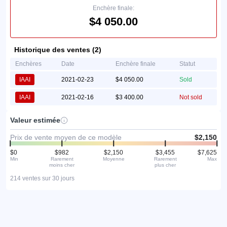
Enchère finale:
$4 050.00
Historique des ventes (2)
Enchères
Date
Enchère finale
Statut
IAAI
2021-02-23
$4 050.00
Sold
IAAI
2021-02-16
$3 400.00
Not sold
Valeur estimée
Prix de vente moyen de ce modèle
$2,150
$0
$982
$2,150
$3,455
$7,625
Min
Rarement
Moyenne
Rarement
Max
moins cher
plus cher
214 ventes sur 30 jours