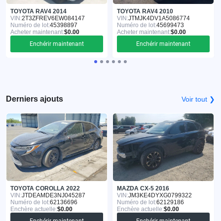
TOYOTA RAV4 2014
TOYOTA RAV4 2010
VIN:
2T3ZFREV6EW084147
VIN:
JTMJK4DV1A5086774
Numéro de lot:
45398897
Numéro de lot:
45699473
Acheter maintenant:
$0.00
Acheter maintenant:
$0.00
Enchérir maintenant
Enchérir maintenant
Derniers ajouts
Voir tout ❯
TOYOTA COROLLA 2022
MAZDA CX-5 2016
VIN:
JTDEAMDE3NJ045287
VIN:
JM3KE4DYXG0799322
Numéro de lot:
62136696
Numéro de lot:
62129186
Enchère actuelle:
$0.00
Enchère actuelle:
$0.00
Enchérir maintenant
Enchérir maintenant