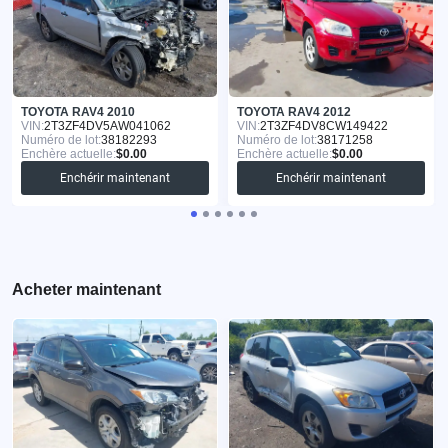
TOYOTA RAV4 2010
TOYOTA RAV4 2012
VIN:
2T3ZF4DV5AW041062
VIN:
2T3ZF4DV8CW149422
Numéro de lot:
38182293
Numéro de lot:
38171258
Enchère actuelle:
$0.00
Enchère actuelle:
$0.00
Enchérir maintenant
Enchérir maintenant
Acheter maintenant