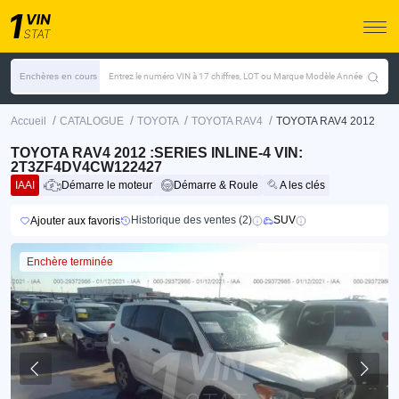
Enchères en cours
Entrez le numéro VIN à 17 chiffres, LOT ou Marque Modèle Année
/
/
/
/
Accueil
CATALOGUE
TOYOTA
TOYOTA RAV4
TOYOTA RAV4 2012
TOYOTA RAV4 2012 :SERIES INLINE-4 VIN:
2T3ZF4DV4CW122427
IAAI
Démarre le moteur
Démarre & Roule
A les clés
Historique des ventes (2)
SUV
Ajouter aux favoris
Enchère terminée