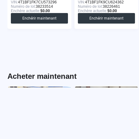
VIN:
4T1BF1FK7CU573296
VIN:
4T1BF1FK9CU624362
Numéro de lot:
38233514
Numéro de lot:
38226461
Enchère actuelle:
$0.00
Enchère actuelle:
$0.00
Enchérir maintenant
Enchérir maintenant
Acheter maintenant
TOYOTA CAMRY 2015
TOYOTA CAMRY 2011
VIN:
4T1BF1FK0FU070231
VIN:
4T1BF3EK0BU182731