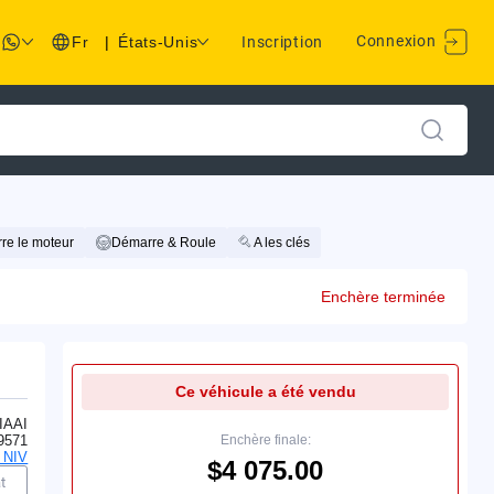
Connexion
Fr
|
États-Unis
Inscription
re le moteur
Démarre & Roule
A les clés
Enchère terminée
Ce véhicule a été vendu
IAAI
9571
Enchère finale:
 NIV
$4 075.00
t