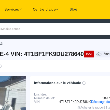
Services
Centre d’aide
Blog
ue Modèle Année
13
E-4 VIN: 4T1BF1FK9DU278640
IAAI
Démar
Informations sur le véhicule
Enchère:
Numéro de lot:
2895
VIN:
4T1BF1FK9DU278640
Décodage du
Acheter le rapport Sta