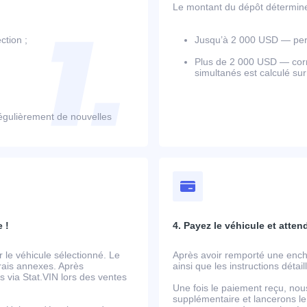
Le montant du dépôt détermine l
ction ;
Jusqu’à 2 000 USD — perm
Plus de 2 000 USD — corr
simultanés est calculé su
égulièrement de nouvelles
 !
4. Payez le véhicule et atten
le véhicule sélectionné. Le
Après avoir remporté une ench
frais annexes. Après
ainsi que les instructions détai
 via Stat.VIN lors des ventes
Une fois le paiement reçu, nou
supplémentaire et lancerons le