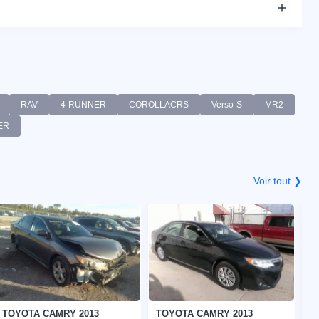
RAV
4-RUNNER
COROLLACRS
Verso-S
MR2
ER
Voir tout ❯
TOYOTA CAMRY 2013
TOYOTA CAMRY 2013
T