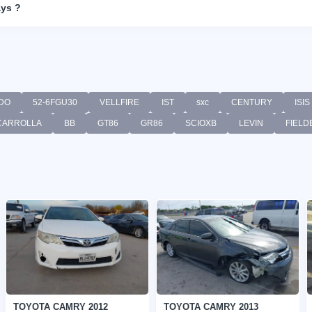
ays ?
DO
52-6FGU30
VELLFIRE
IST
sxc
CENTURY
ISIS
CARROLLA
BB
GT86
GR86
SCIOXB
LEVIN
FIELD
TOYOTA CAMRY 2012
TOYOTA CAMRY 2013