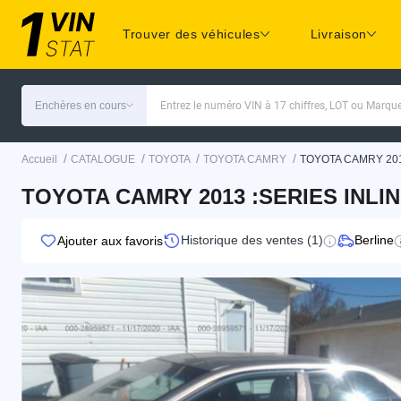
Trouver des véhicules
Livraison
Enchères en cours
Entrez le numéro VIN à 17 chiffres, LOT ou Marq
/
/
/
/
Accueil
CATALOGUE
TOYOTA
TOYOTA CAMRY
TOYOTA CAMRY 20
TOYOTA CAMRY 2013 :SERIES INLIN
Historique des ventes (1)
Berline
Ajouter aux favoris