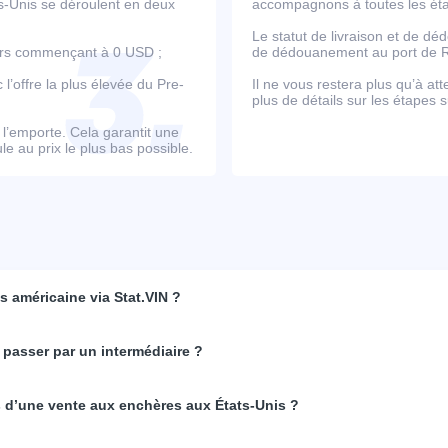
ts-Unis se déroulent en deux
accompagnons à toutes les étap
Le statut de livraison et de d
ours commençant à 0 USD ;
de dédouanement au port de Ro
’offre la plus élevée du Pre-
Il ne vous restera plus qu’à at
plus de détails sur les étapes s
e l’emporte. Cela garantit une
e au prix le plus bas possible.
 américaine via Stat.VIN ?
 passer par un intermédiaire ?
rs d’une vente aux enchères aux États-Unis ?