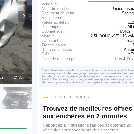
Vendeur:
Nom du vendeur:
Geico Insur
Salva
Document de vente:
Emplacement:
Valeur au détail:
$12
Dommages:
All
47,462 
Odomètre, mi:
Moteur:
2.5L DOHC VVT-i 16-val
Carburant:
Gaso
Transmission:
Boîte de vitesses:
Autom
YE
Clés:
Run & Dri
Code de démarrage:
Selon l’enchère, lors de l’inventaire, le véhicule était « Run & Drive
ce qui signifie : 1) démarrage par ses propres moyens ou avec un
booster externe ; 2) passage des vitesses ; 3) déplacement vers
os
Voir
l’avant. Cette désignation ne garantit pas que le véhicule pourra
démarrer, passer les vitesses ou se déplacer au moment de la ven
RECHERCHE DE VOITURE
Trouvez de meilleures offres
aux enchères en 2 minutes
Répondez à 7 questions rapides et obtenez 20
véhicules correspondants des enchères