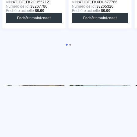
VIN:
4T1BF1FK2CU557121
VIN:
4T1BF1FKXDU677766
Numéro de lot:
38267786
Numéro de lot:
38265320
Enchère actuelle:
$0.00
Enchère actuelle:
$0.00
Enchérir maintenant
Enchérir maintenant
TOYOTA CAMRY 2015
TOYOTA CAMRY 2013
VIN:
4T1BF1FK0FU897436
VIN:
4T4BF1FK4DR335252