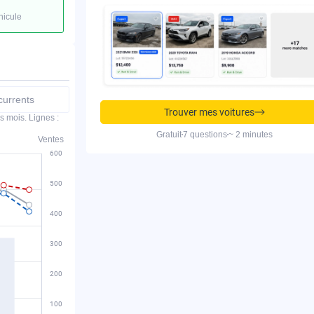
hicule
urrents
Trouver mes voitures
s mois. Lignes :
Gratuit
7 questions
~ 2 minutes
Ventes