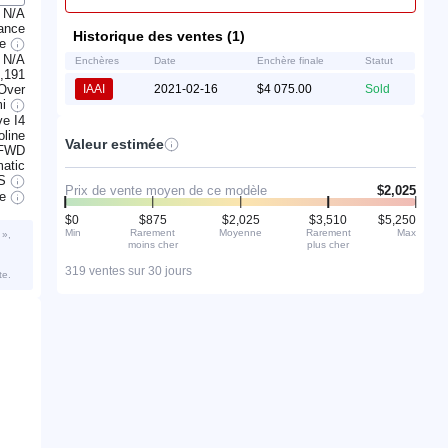
N/A
ance
Historique des ventes (1)
ge
N/A
Enchères
Date
Enchère finale
Statut
,191
 Over
IAAI
2021-02-16
$4 075.00
Sold
mi
ve I4
line
Valeur estimée
FWD
atic
S
Prix de vente moyen de ce modèle
$2,025
ve
$0
$875
$2,025
$3,510
$5,250
Min
Rarement
Moyenne
Rarement
Max
 »,
moins cher
plus cher
319 ventes sur 30 jours
te.