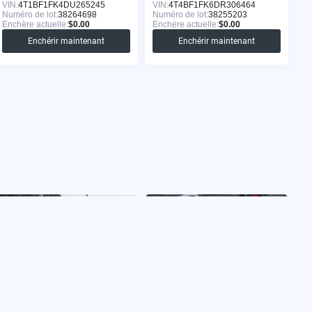
VIN:
4T1BF1FK4DU265245
VIN:
4T4BF1FK6DR306464
VI
Numéro de lot:
38264698
Numéro de lot:
38255203
Nu
Enchère actuelle:
$0.00
Enchère actuelle:
$0.00
En
Enchérir maintenant
Enchérir maintenant
TOYOTA CAMRY 2011
TOYOTA CAMRY 2014
T
VIN:
4T1BF3EK5BU702051
VIN:
4T4BF1FK8ER420824
VI