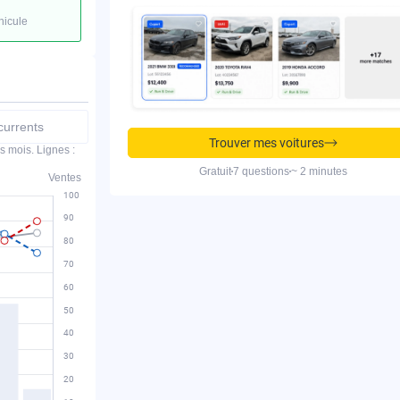
hicule
urrents
Trouver mes voitures
s mois. Lignes :
Gratuit
7 questions
~ 2 minutes
Ventes