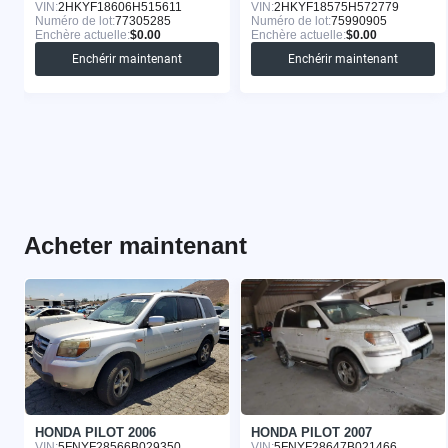
VIN:
2HKYF18606H515611
VIN:
2HKYF18575H572779
Numéro de lot:
77305285
Numéro de lot:
75990905
Enchère actuelle:
$0.00
Enchère actuelle:
$0.00
Enchérir maintenant
Enchérir maintenant
Acheter maintenant
HONDA PILOT 2006
HONDA PILOT 2007
VIN:
5FNYF28566B029350
VIN:
5FNYF28647B021466