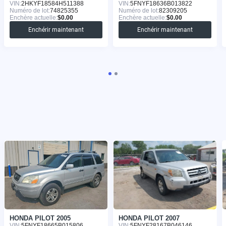
VIN:
2HKYF18584H511388
VIN:
5FNYF18636B013822
Numéro de lot:
74825355
Numéro de lot:
82309205
Enchère actuelle:
$0.00
Enchère actuelle:
$0.00
Enchérir maintenant
Enchérir maintenant
HONDA PILOT 2005
HONDA PILOT 2007
VIN:
5FNYF18665B015806
VIN:
5FNYF28167B046146