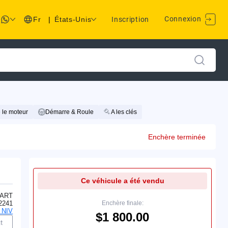
Connexion
Fr
|
États-Unis
Inscription
 le moteur
Démarre & Roule
A les clés
Enchère terminée
Ce véhicule a été vendu
ART
2241
Enchère finale:
 NIV
$1 800.00
t