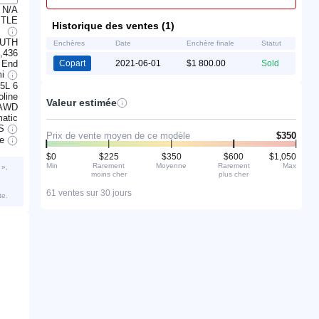
N/A
ITLE
Historique des ventes (1)
OUTH
Enchères
Date
Enchère finale
Statut
,436
 End
Copart
2021-06-01
$1 800.00
Sold
mi
.5L 6
line
Valeur estimée
AWD
atic
S
Prix de vente moyen de ce modèle
$350
ve
$0
$225
$350
$600
$1,050
Min
Rarement
Moyenne
Rarement
Max
 »,
moins cher
plus cher
61 ventes sur 30 jours
te.