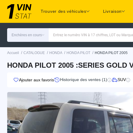
Trouver des véhicules
Livraison
Enchères en cours
Entrez le numéro VIN à 17 chiffres, LOT ou Marq
/
/
/
/
Accueil
CATALOGUE
HONDA
HONDA PILOT
HONDA PILOT 2005
HONDA PILOT 2005 :SERIES GOLD V
Historique des ventes (1)
SUV
Ajouter aux favoris