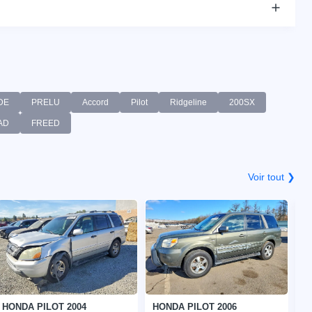
DE
PRELU
Accord
Pilot
Ridgeline
200SX
AD
FREED
Voir tout ❯
HONDA PILOT 2004
HONDA PILOT 2006
H