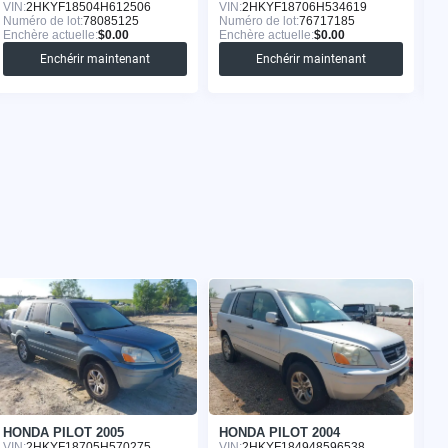
VIN:
2HKYF18504H612506
VIN:
2HKYF18706H534619
VI
Numéro de lot:
78085125
Numéro de lot:
76717185
Nu
Enchère actuelle:
$0.00
Enchère actuelle:
$0.00
En
Enchérir maintenant
Enchérir maintenant
HONDA PILOT 2005
HONDA PILOT 2004
H
VIN:
2HKYF18705H570275
VIN:
2HKYF184948596538
VI