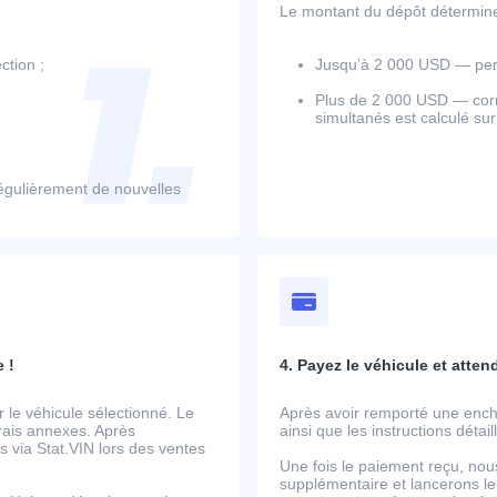
Le montant du dépôt détermine l
ction ;
Jusqu’à 2 000 USD — perm
Plus de 2 000 USD — corr
simultanés est calculé su
égulièrement de nouvelles
 !
4. Payez le véhicule et atten
le véhicule sélectionné. Le
Après avoir remporté une ench
frais annexes. Après
ainsi que les instructions détai
 via Stat.VIN lors des ventes
Une fois le paiement reçu, nou
supplémentaire et lancerons le