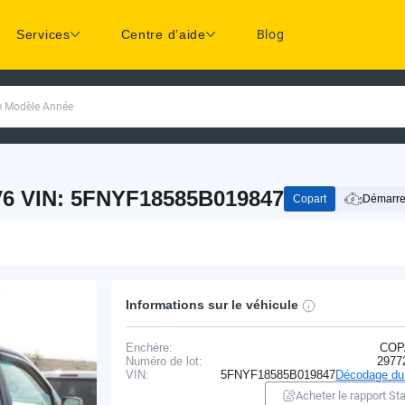
Services
Centre d’aide
Blog
ue Modèle Année
6 VIN: 5FNYF18585B019847
Copart
Démarre
Informations sur le véhicule
Enchère:
COP
Numéro de lot:
2977
VIN:
5FNYF18585B019847
Décodage du
Acheter le rapport Sta