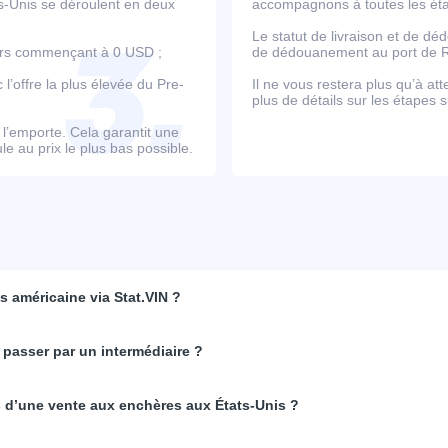
ts-Unis se déroulent en deux
accompagnons à toutes les étap
Le statut de livraison et de d
ours commençant à 0 USD ;
de dédouanement au port de Ro
’offre la plus élevée du Pre-
Il ne vous restera plus qu’à at
plus de détails sur les étapes s
e l’emporte. Cela garantit une
e au prix le plus bas possible.
 américaine via Stat.VIN ?
 passer par un intermédiaire ?
rs d’une vente aux enchères aux États-Unis ?