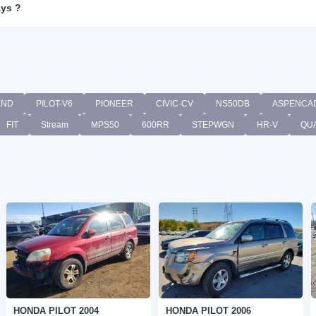
ays ?
END
PILOT-V6
PIONEER
CIVIC-CV
NS50DB
ASPENCA
FIT
Stream
MPS50
600RR
STEPWGN
HR-V
QU
HONDA PILOT 2004
HONDA PILOT 2006