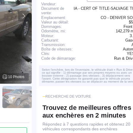
Vendeur:
IA - CERT OF TITLE-SALVAGE T
Document de
vente:
Emplacement:
CO - DENVER S
Valeur au détail:
$5
Dommages:
Front
142,279 
Odomètre, mi:
Moteur:
3
Carburant:
Gaso
Transmission:
Boîte de vitesses:
Autom
YE
Clés:
Run & Dri
Code de démarrage:
Selon l’enchère, lors de l’inventaire, le véhicule était « Run & Drive
ce qui signifie : 1) démarrage par ses propres moyens ou avec un
booster externe ; 2) passage des vitesses ; 3) déplacement vers
10 Photos
l’avant. Cette désignation ne garantit pas que le véhicule pourra
démarrer, passer les vitesses ou se déplacer au moment de la ven
RECHERCHE DE VOITURE
Trouvez de meilleures offres
aux enchères en 2 minutes
Répondez à 7 questions rapides et obtenez 20
véhicules correspondants des enchères