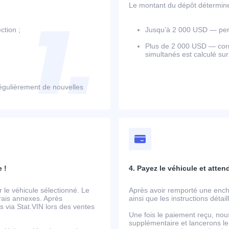
Le montant du dépôt détermine l
ction ;
Jusqu’à 2 000 USD — perm
Plus de 2 000 USD — corr
simultanés est calculé su
égulièrement de nouvelles
 !
4. Payez le véhicule et atten
le véhicule sélectionné. Le
Après avoir remporté une ench
frais annexes. Après
ainsi que les instructions détai
 via Stat.VIN lors des ventes
Une fois le paiement reçu, nou
supplémentaire et lancerons le