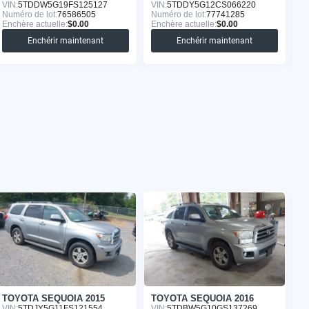
VIN:
5TDDW5G19FS125127
VIN:
5TDDY5G12CS066220
VI
Numéro de lot:
76586505
Numéro de lot:
77741285
Nu
Enchère actuelle:
$0.00
Enchère actuelle:
$0.00
En
Enchérir maintenant
Enchérir maintenant
TOYOTA SEQUOIA 2015
TOYOTA SEQUOIA 2016
T
VIN:
5TDJY5G11FS121554
VIN:
5TDBW5G10GS137269
VI