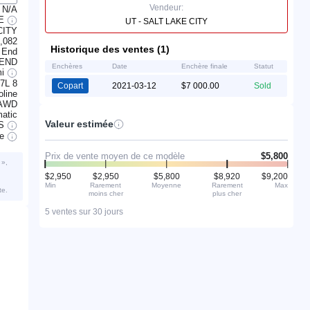
Vendeur:
N/A
TE
UT - SALT LAKE CITY
CITY
,082
Historique des ventes (1)
 End
 END
Enchères
Date
Enchère finale
Statut
mi
.7L 8
Copart
2021-03-12
$7 000.00
Sold
line
AWD
atic
Valeur estimée
S
ve
Prix de vente moyen de ce modèle
$5,800
 »,
$2,950
$2,950
$5,800
$8,920
$9,200
Min
Rarement
Moyenne
Rarement
Max
te.
moins cher
plus cher
5 ventes sur 30 jours