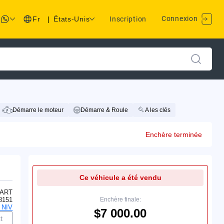
Connexion
Fr
|
États-Unis
Inscription
Démarre le moteur
Démarre & Roule
A les clés
Enchère terminée
Ce véhicule a été vendu
ART
8151
Enchère finale:
 NIV
$7 000.00
t