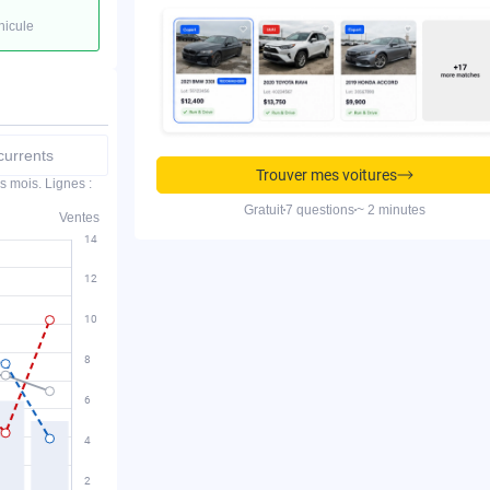
hicule
urrents
Trouver mes voitures
s mois. Lignes :
Gratuit
7 questions
~ 2 minutes
Ventes