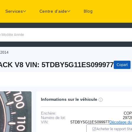
Services
Centre d’aide
Blog
ue Modèle Année
 2014
ACK V8 VIN: 5TDBY5G11ES099977
Copart
Informations sur le véhicule
Enchère:
COP
Numéro de lot:
2972
VIN:
5TDBY5G11ES099977
Décodage du
Acheter le rapport Sta