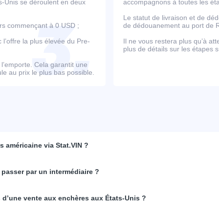
ts-Unis se déroulent en deux
accompagnons à toutes les étap
Le statut de livraison et de d
ours commençant à 0 USD ;
de dédouanement au port de Ro
’offre la plus élevée du Pre-
Il ne vous restera plus qu’à at
plus de détails sur les étapes s
e l’emporte. Cela garantit une
e au prix le plus bas possible.
 américaine via Stat.VIN ?
 passer par un intermédiaire ?
rs d’une vente aux enchères aux États-Unis ?