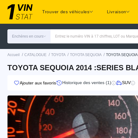
Trouver des véhicules
Livraison
Enchères en cours
Entrez le numéro VIN à 17 chiffres, LOT ou Marq
/
/
/
/
Accueil
CATALOGUE
TOYOTA
TOYOTA SEQUOIA
TOYOTA SEQUOIA
TOYOTA SEQUOIA 2014 :SERIES BL
Historique des ventes (1)
SUV
Ajouter aux favoris