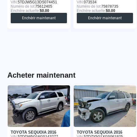
VIN:
5TDJW5G13DS074451
VIN:
073534
Numéro de lot:
75612405
Numéro de lot:
75878735
Enchère actuelle:
$0.00
Enchère actuelle:
$0.00
Enchérir maintenant
Enchérir maintenant
Acheter maintenant
TOYOTA SEQUOIA 2016
TOYOTA SEQUOIA 2016
VIN:
5TDDW5G16GS143277
VIN:
5TDZY5G1XGS061925