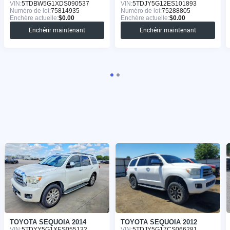
VIN:
5TDBW5G1XDS090537
VIN:
5TDJY5G12ES101893
Numéro de lot:
75814935
Numéro de lot:
75288805
Enchère actuelle:
$0.00
Enchère actuelle:
$0.00
Enchérir maintenant
Enchérir maintenant
TOYOTA SEQUOIA 2014
TOYOTA SEQUOIA 2012
VIN:
5TDYY5G1XES055132
VIN:
5TDJY5G17CS066281