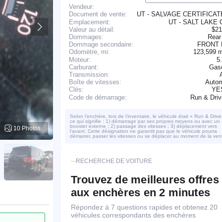
Vendeur:
UT - SALVAGE CERTIFICA
Document de vente:
Emplacement:
UT - SALT LAKE 
Valeur au détail:
$21
Dommages:
Rear
Dommage secondaire:
FRONT
123,599 
Odomètre, mi:
Moteur:
5
Carburant:
Gaso
Transmission:
Boîte de vitesses:
Autom
YE
Clés:
Run & Dri
Code de démarrage:
Selon l’enchère, lors de l’inventaire, le véhicule était « Run & Drive
ce qui signifie : 1) démarrage par ses propres moyens ou avec un
booster externe ; 2) passage des vitesses ; 3) déplacement vers
10 Photos
l’avant. Cette désignation ne garantit pas que le véhicule pourra
démarrer, passer les vitesses ou se déplacer au moment de la ven
RECHERCHE DE VOITURE
Trouvez de meilleures offres
aux enchères en 2 minutes
Répondez à 7 questions rapides et obtenez 20
véhicules correspondants des enchères