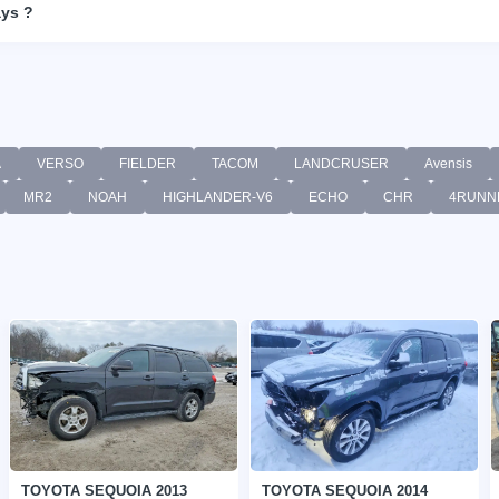
ays ?
A
VERSO
FIELDER
TACOM
LANDCRUSER
Avensis
MR2
NOAH
HIGHLANDER-V6
ECHO
CHR
4RUNN
TOYOTA SEQUOIA 2013
TOYOTA SEQUOIA 2014