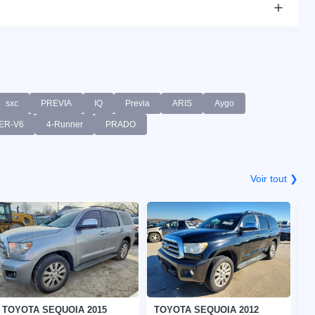
sxc
PREVIA
IQ
Previa
ARIS
Aygo
ER-V6
4-Runner
PRADO
Voir tout ❯
TOYOTA SEQUOIA 2015
TOYOTA SEQUOIA 2012
T