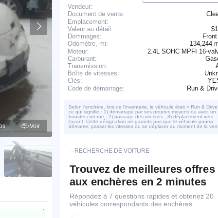
Vendeur:
Cle
Document de vente:
Emplacement:
Valeur au détail:
$1
Dommages:
Front
134,244 
Odomètre, mi:
Moteur:
2.4L SOHC MPFI 16-valv
Carburant:
Gaso
Transmission:
Boîte de vitesses:
Unk
YE
Clés:
Run & Dri
Code de démarrage:
Selon l’enchère, lors de l’inventaire, le véhicule était « Run & Drive
ce qui signifie : 1) démarrage par ses propres moyens ou avec un
booster externe ; 2) passage des vitesses ; 3) déplacement vers
l’avant. Cette désignation ne garantit pas que le véhicule pourra
os
Voir
démarrer, passer les vitesses ou se déplacer au moment de la ven
RECHERCHE DE VOITURE
Trouvez de meilleures offres
aux enchères en 2 minutes
Répondez à 7 questions rapides et obtenez 20
véhicules correspondants des enchères