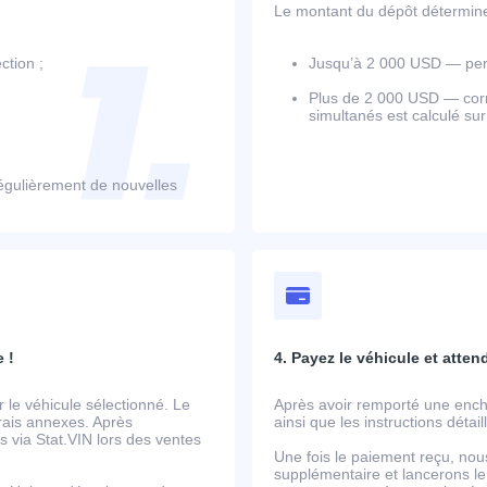
Le montant du dépôt détermine l
ction ;
Jusqu’à 2 000 USD — perm
Plus de 2 000 USD — corr
simultanés est calculé su
égulièrement de nouvelles
 !
4. Payez le véhicule et atten
le véhicule sélectionné. Le
Après avoir remporté une ench
frais annexes. Après
ainsi que les instructions détai
 via Stat.VIN lors des ventes
Une fois le paiement reçu, nou
supplémentaire et lancerons le