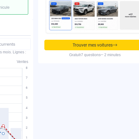
hicule
urrents
Trouver mes voitures
s mois. Lignes :
Gratuit
7 questions
~ 2 minutes
Ventes