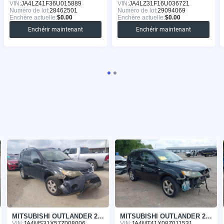
VIN:
JA4LZ41F36U015889
VIN:
JA4LZ31F16U036721
Numéro de lot:
28462501
Numéro de lot:
29094069
Enchère actuelle:
$0.00
Enchère actuelle:
$0.00
Enchérir maintenant
Enchérir maintenant
MITSUBISHI OUTLANDER 2007
MITSUBISHI OUTLANDER 2008
VIN:
JA4MS31X57Z008006
VIN:
JA4MT41X08Z011531