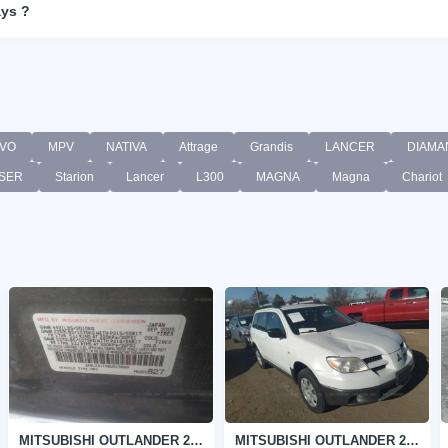
ays ?
VO
MPV
NATIVA
Attrage
Grandis
LANCER
DIAMA
SER
Starion
Lancer
L300
MAGNA
Magna
Chariot
MITSUBISHI OUTLANDER 2006
MITSUBISHI OUTLANDER 2006