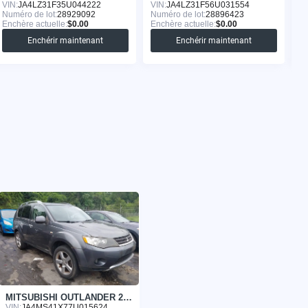
VIN:
JA4LZ31F35U044222
VIN:
JA4LZ31F56U031554
VI
Numéro de lot:
28929092
Numéro de lot:
28896423
Nu
Enchère actuelle:
$0.00
Enchère actuelle:
$0.00
En
Enchérir maintenant
Enchérir maintenant
MITSUBISHI OUTLANDER 2007
VIN:
JA4MS41X77U015624