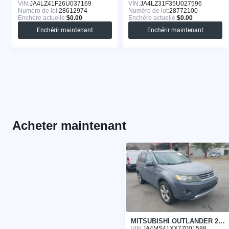
VIN:
JA4LZ41F26U037169
VIN:
JA4LZ31F35U027596
Numéro de lot:
28612974
Numéro de lot:
28772100
Enchère actuelle:
$0.00
Enchère actuelle:
$0.00
Enchérir maintenant
Enchérir maintenant
Acheter maintenant
MITSUBISHI OUTLANDER 2007
VIN:
JA4MS41XX7Z001588