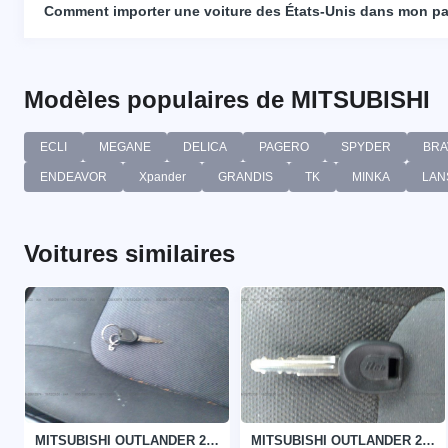
Comment importer une voiture des États-Unis dans mon p
Modèles populaires de MITSUBISHI
ECLI
MEGANE
DELICA
PAGERO
SPYDER
BRA
ENDEAVOR
Xpander
GRANDIS
TK
MINKA
LAN
Voitures similaires
MITSUBISHI OUTLANDER 2006
MITSUBISHI OUTLANDER 2005