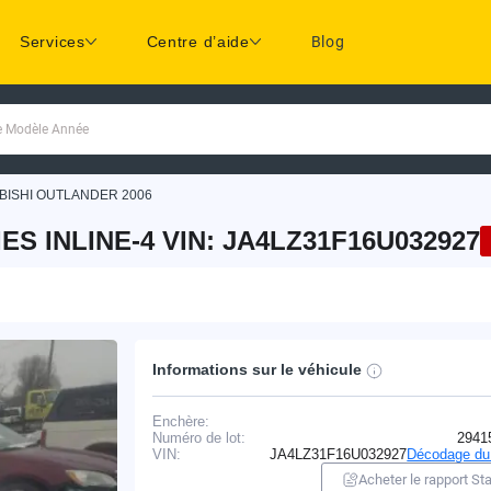
Services
Centre d’aide
Blog
ue Modèle Année
BISHI OUTLANDER 2006
ES INLINE-4 VIN: JA4LZ31F16U032927
Informations sur le véhicule
Enchère:
Numéro de lot:
2941
VIN:
JA4LZ31F16U032927
Décodage du
Acheter le rapport Sta