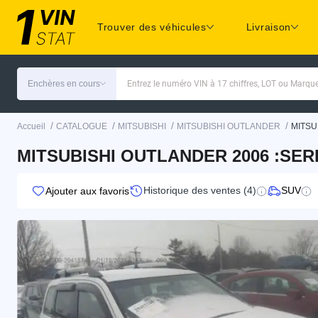
Trouver des véhicules
Livraison
Enchères en cours
Entrez le numéro VIN à 17 chiffres, LOT ou Marq
/
/
/
/
Accueil
CATALOGUE
MITSUBISHI
MITSUBISHI OUTLANDER
MITSU
MITSUBISHI OUTLANDER 2006 :SERI
Historique des ventes (4)
SUV
Ajouter aux favoris