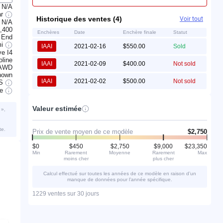
N/A
ar
Historique des ventes (4)
Voir tout
N/A
,400
Enchères
Date
Enchère finale
Statut
 End
mi
IAAI
2021-02-16
$550.00
Sold
e I4
line
IAAI
2021-02-09
$400.00
Not sold
AWD
nown
IAAI
2021-02-02
$500.00
Not sold
S
ve
Valeur estimée
 »,
te.
Prix de vente moyen de ce modèle
$2,750
$0
$450
$2,750
$9,000
$23,350
Min
Rarement
Moyenne
Rarement
Max
moins cher
plus cher
Calcul effectué sur toutes les années de ce modèle en raison d’un
manque de données pour l’année spécifique.
1229 ventes sur 30 jours