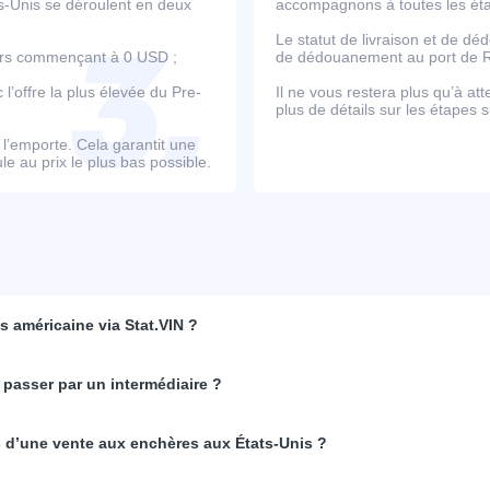
ts-Unis se déroulent en deux
accompagnons à toutes les étap
Le statut de livraison et de d
ours commençant à 0 USD ;
de dédouanement au port de Ro
’offre la plus élevée du Pre-
Il ne vous restera plus qu’à at
plus de détails sur les étapes s
e l’emporte. Cela garantit une
e au prix le plus bas possible.
 américaine via Stat.VIN ?
 passer par un intermédiaire ?
rs d’une vente aux enchères aux États-Unis ?