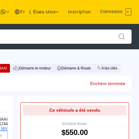
Connexion
Fr
|
États-Unis
Inscription
IAAI
Démarre le moteur
Démarre & Roule
A les clés
Enchère terminée
Ce véhicule a été vendu
IAAI
5744
Enchère finale:
 NIV
$550.00
t