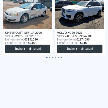
CHEVROLET IMPALA 2006
VOLVO XC90 2023
VIN:
2G1WC581369283786
VIN:
YV4L12PV1P1942101
Numéro de lot:
63191036
Numéro de lot:
61174096
Enchère actuelle:
$0.00
Enchère actuelle:
$0.00
Enchérir maintenant
Enchérir maintenant