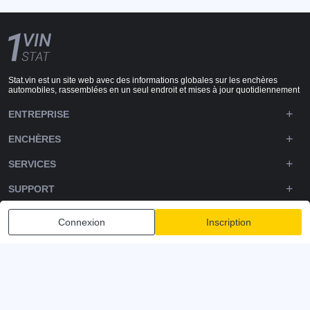
Stat.vin est un site web avec des informations globales sur les enchères
automobiles, rassemblées en un seul endroit et mises à jour quotidiennement
ENTREPRISE
ENCHÈRES
SERVICES
SUPPORT
DOWNLOADS
Connexion
Inscription
SUIVEZ-NOUS
Politique de confidentialité
Conditions générales
Conditions d'utilisation
© 2020-2026 - 1VIN STAT. Statistiques des enchères automobiles
v2.12.14