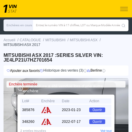
Enchères en cours
Entrez le numéro VIN à 17 chiffres, LOT ou Marque Modèle Année
/
/
/
/
Accueil
CATALOGUE
MITSUBISHI
MITSUBISHI ASX
MITSUBISHI ASX 2017
MITSUBISHI ASX 2017 :SERIES SILVER VIN:
JE4LP21U7HZ701654
Historique des ventes (3)
Berline
Ajouter aux favoris
Enchère terminée
Cette voiture a été vendue lors d’une autre
enchère
Lot#
Enchère
Date
Action
385876
2023-01-23
Ouvrir
348260
2022-07-17
Ouvrir
2 entrées trouvées
Voir tout