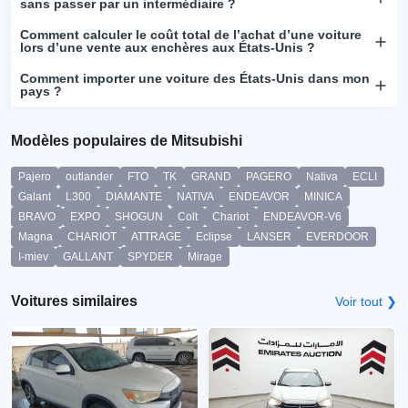
sans passer par un intermédiaire ?
Comment calculer le coût total de l’achat d’une voiture
lors d’une vente aux enchères aux États-Unis ?
Comment importer une voiture des États-Unis dans mon
pays ?
Modèles populaires de Mitsubishi
Pajero
outlander
FTO
TK
GRAND
PAGERO
Nativa
ECLI
Galant
L300
DIAMANTE
NATIVA
ENDEAVOR
MINICA
BRAVO
EXPO
SHOGUN
Colt
Chariot
ENDEAVOR-V6
Magna
CHARIOT
ATTRAGE
Eclipse
LANSER
EVERDOOR
I-miev
GALLANT
SPYDER
Mirage
Voitures similaires
Voir tout ❯