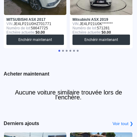
MITSUBISHI ASX 2017
Mitsubishi ASX 2019
VIN:
JE4LP21U0HZ701771
VIN:
JE4LP21U0K*******
Numéro de lot:
58647725
Numéro de lot:
571281
Enchère actuelle:
$0.00
Enchère actuelle:
$0.00
Enchérir maintenant
Enchérir maintenant
Acheter maintenant
Aucune voiture similaire trouvée lors de
l'enchère.
Derniers ajouts
Voir tout ❯