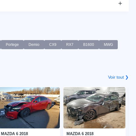
Portege
Demio
CX9
RX7
B1600
MWG
Voir tout ❯
MAZDA 6 2018
MAZDA 6 2018
M