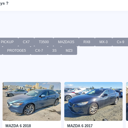
ays ?
PICKUP
CX7
T3500
MAZDA3S
RX8
MX-3
Cx-9
PROTOGE5
CX-7
3S
MZ3
MAZDA 6 2018
MAZDA 6 2017