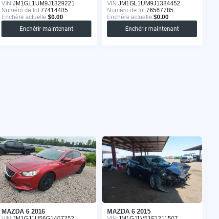
VIN:
JM1GL1UM9J1329221
VIN:
JM1GL1UM9J1334452
VI
Numéro de lot:
77414485
Numéro de lot:
76567785
Nu
Enchère actuelle:
$0.00
Enchère actuelle:
$0.00
En
Enchérir maintenant
Enchérir maintenant
MAZDA 6 2016
MAZDA 6 2015
M
VIN:
JM1GJ1U56G1407252
VIN:
JM1GJ1V51F1211507
VI