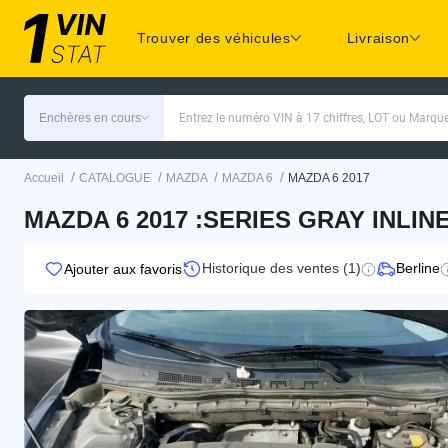
Trouver des véhicules
Livraison
Enchères en cours
Entrez le numéro VIN à 17 chiffres, LOT ou Marq
/
/
/
/
Accueil
CATALOGUE
MAZDA
MAZDA 6
MAZDA 6 2017
MAZDA 6 2017 :SERIES GRAY INLINE
Historique des ventes (1)
Berline
Ajouter aux favoris