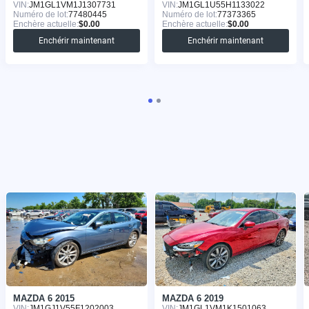
VIN:
JM1GL1VM1J1307731
VIN:
JM1GL1U55H1133022
Numéro de lot:
77480445
Numéro de lot:
77373365
Enchère actuelle:
$0.00
Enchère actuelle:
$0.00
Enchérir maintenant
Enchérir maintenant
MAZDA 6 2015
MAZDA 6 2019
VIN:
JM1GJ1V55F1202003
VIN:
JM1GL1VM1K1501063