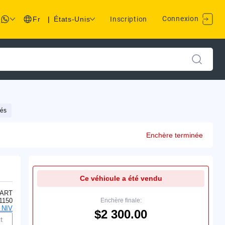
Connexion
Fr
|
États-Unis
Inscription
lés
Enchère terminée
Ce véhicule a été vendu
ART
1150
Enchère finale:
 NIV
$2 300.00
t