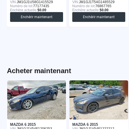
VIN:
JM1GJ1U58G1415529
VIN:
JM1GJ1T54G1485529
Numéro de lot:
77177435
Numéro de lot:
76867765
Enchère actuelle:
$0.00
Enchère actuelle:
$0.00
Enchérir maintenant
Enchérir maintenant
Acheter maintenant
MAZDA 6 2015
MAZDA 6 2015
VIN:
JM1GJ1V54F1206253
VIN:
JM1GJ1V54F1222212