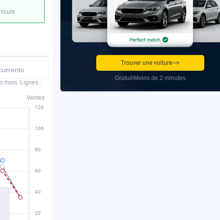
hicule
Trouver une voiture
urrents
Gratuit
Moins de 2 minutes
s mois. Lignes :
Ventes