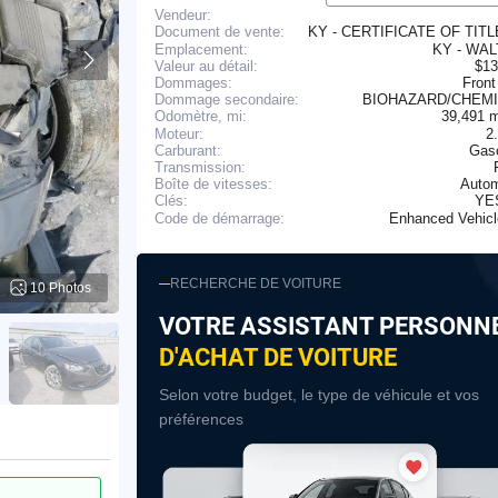
Vendeur:
KY - CERTIFICATE OF TIT
Document de vente:
Emplacement:
KY - WA
Valeur au détail:
$13
Dommages:
Front
Dommage secondaire:
BIOHAZARD/CHEM
39,491 
Odomètre, mi:
Moteur:
2
Carburant:
Gaso
Transmission:
Boîte de vitesses:
Autom
YE
Clés:
Enhanced Vehic
Code de démarrage:
RECHERCHE DE VOITURE
10 Photos
VOTRE ASSISTANT PERSONN
D'ACHAT DE VOITURE
Selon votre budget, le type de véhicule et vos
préférences