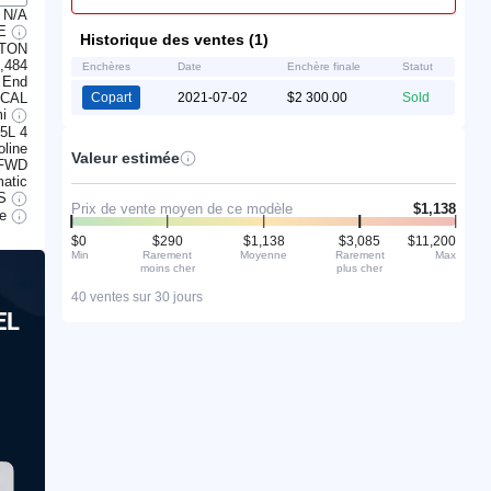
N/A
LE
Historique des ventes (1)
LTON
,484
Enchères
Date
Enchère finale
Statut
 End
ICAL
Copart
2021-07-02
$2 300.00
Sold
mi
.5L 4
line
Valeur estimée
FWD
atic
S
Prix de vente moyen de ce modèle
$1,138
le
$0
$290
$1,138
$3,085
$11,200
Min
Rarement
Moyenne
Rarement
Max
moins cher
plus cher
40 ventes sur 30 jours
EL