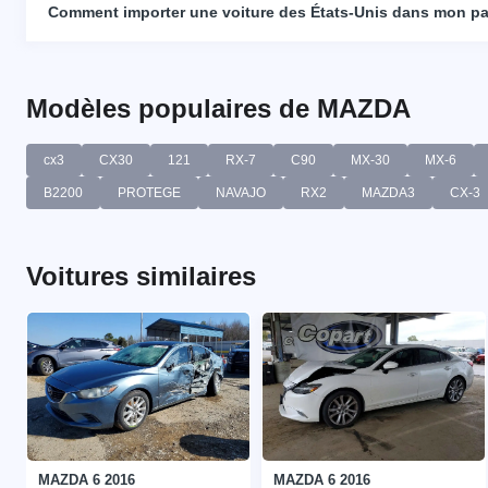
Comment importer une voiture des États-Unis dans mon p
Modèles populaires de MAZDA
cx3
CX30
121
RX-7
C90
MX-30
MX-6
B2200
PROTEGE
NAVAJO
RX2
MAZDA3
CX-3
Voitures similaires
MAZDA 6 2016
MAZDA 6 2016