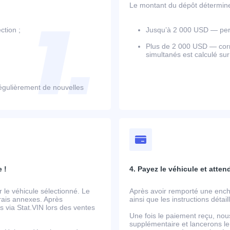
Le montant du dépôt détermine l
ction ;
Jusqu’à 2 000 USD — perm
Plus de 2 000 USD — corr
simultanés est calculé su
égulièrement de nouvelles
 !
4. Payez le véhicule et atten
le véhicule sélectionné. Le
Après avoir remporté une ench
frais annexes. Après
ainsi que les instructions détai
 via Stat.VIN lors des ventes
Une fois le paiement reçu, nou
supplémentaire et lancerons le