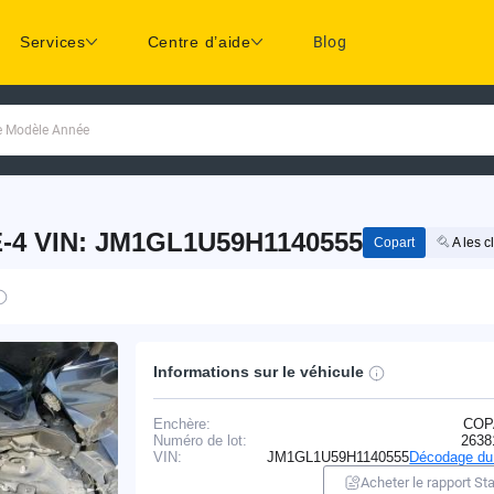
Services
Centre d’aide
Blog
ue Modèle Année
-4 VIN: JM1GL1U59H1140555
Copart
A les c
Informations sur le véhicule
Enchère:
COP
Numéro de lot:
2638
VIN:
JM1GL1U59H1140555
Décodage du
Acheter le rapport Sta