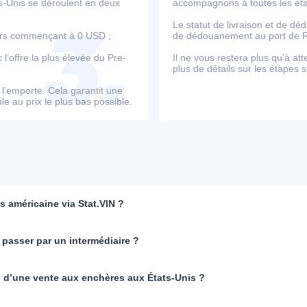
ts-Unis se déroulent en deux
accompagnons à toutes les étap
Le statut de livraison et de d
ours commençant à 0 USD ;
de dédouanement au port de Ro
’offre la plus élevée du Pre-
Il ne vous restera plus qu’à at
plus de détails sur les étapes s
e l’emporte. Cela garantit une
e au prix le plus bas possible.
 américaine via Stat.VIN ?
 passer par un intermédiaire ?
rs d’une vente aux enchères aux États-Unis ?