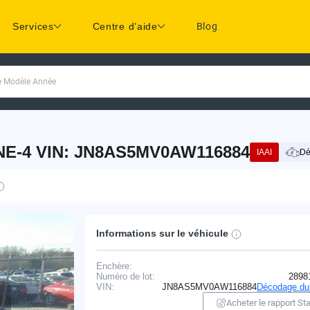
Services
Centre d’aide
Blog
ue Modèle Année
INE-4 VIN: JN8AS5MV0AW116884
IAAI
Dé
Informations sur le véhicule
Enchère:
Numéro de lot:
2898
VIN:
JN8AS5MV0AW116884
Décodage du
Acheter le rapport Sta