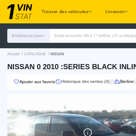
Trouver des véhicules
Livraison
Enchères en cours
Entrez le numéro VIN à 17 chiffres, LOT ou Marq
/
/
Accueil
CATALOGUE
NISSAN
NISSAN 0 2010 :SERIES BLACK INL
Historique des ventes (4)
Berline
Ajouter aux favoris