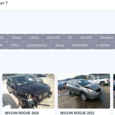
ays ?
UE
Pickup
240SX
PICK-UP
PC
QASHQ
President
-R
XTRA
QASHQAIACE
Gloria
FRONTIER
X-TERRA
NISSAN ROGUE 2010
NISSAN ROGUE 2012