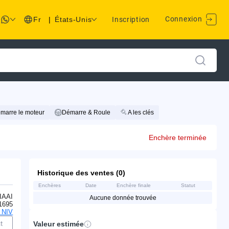
Connexion
Fr
|
États-Unis
Inscription
marre le moteur
Démarre & Roule
A les clés
Enchère terminée
Historique des ventes (0)
Enchères
Date
Enchère finale
Statut
IAAI
Aucune donnée trouvée
1695
 NIV
t
Valeur estimée