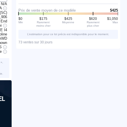
N/A
/A
Prix de vente moyen de ce modèle
$425
 (SC)
,906
$0
$175
$425
$620
$1,050
 End
Min
Rarement
Moyenne
Rarement
Max
mi
moins cher
plus cher
E I4
line
L’estimation pour ce lot précis est indisponible pour le moment.
AWD
73 ventes sur 30 jours
nown
S
ve
 »,
te.
EL