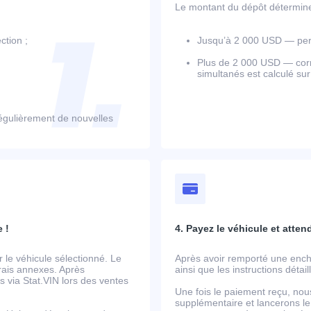
Le montant du dépôt détermine l
ction ;
Jusqu’à 2 000 USD — perm
Plus de 2 000 USD — corr
simultanés est calculé su
égulièrement de nouvelles
 !
4. Payez le véhicule et atten
le véhicule sélectionné. Le
Après avoir remporté une ench
frais annexes. Après
ainsi que les instructions détai
 via Stat.VIN lors des ventes
Une fois le paiement reçu, nou
supplémentaire et lancerons le