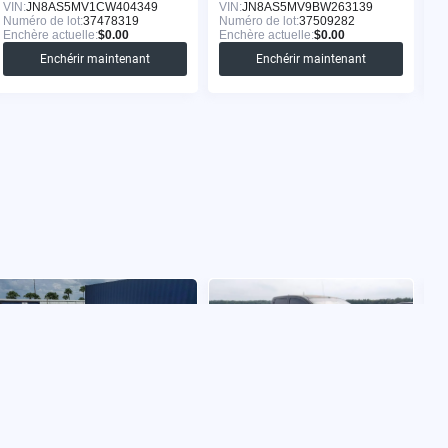
VIN:
JN8AS5MV1CW404349
VIN:
JN8AS5MV9BW263139
VI
Numéro de lot:
37478319
Numéro de lot:
37509282
Nu
Enchère actuelle:
$0.00
Enchère actuelle:
$0.00
En
Enchérir maintenant
Enchérir maintenant
NISSAN ALTIMA 2011
NISSAN TITAN 2008
N
VIN:
1N4AL2AP4BC168315
VIN:
1N6AA07C68N335194
VI