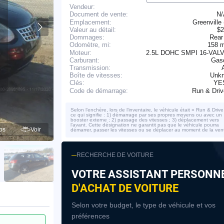
Vendeur:
N
Document de vente:
Emplacement:
Greenville
Valeur au détail:
$2
Dommages:
Rear
158 
Odomètre, mi:
Moteur:
2.5L DOHC SMPI 16-VALV
Carburant:
Gaso
Transmission:
Boîte de vitesses:
Unk
YE
Clés:
Run & Dri
Code de démarrage:
Selon l’enchère, lors de l’inventaire, le véhicule était « Run & Drive
ce qui signifie : 1) démarrage par ses propres moyens ou avec un
booster externe ; 2) passage des vitesses ; 3) déplacement vers
l’avant. Cette désignation ne garantit pas que le véhicule pourra
os
Voir
démarrer, passer les vitesses ou se déplacer au moment de la ven
RECHERCHE DE VOITURE
VOTRE ASSISTANT PERSONN
D'ACHAT DE VOITURE
Selon votre budget, le type de véhicule et vos
préférences