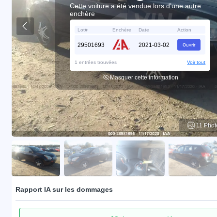
Cette voiture a été vendue lors d’une autre
enchère
Lot#
Enchère
Date
Action
29501693
2021-03-02
Ouvrir
1 entrées trouvées
Voir tout
Masquer cette information
11 Phot
Rapport IA sur les dommages