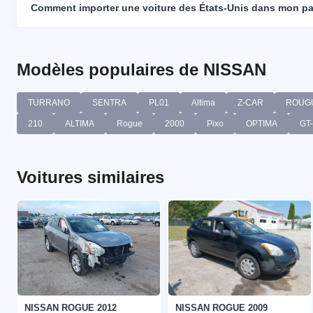
Comment importer une voiture des États-Unis dans mon p
Modèles populaires de NISSAN
TURRANO
SENTRA
PL01
Altima
Z-CAR
ROUG
210
ALTIMA
Rogue
2000
Pixo
OPTIMA
GT
Voitures similaires
NISSAN ROGUE 2012
NISSAN ROGUE 2009