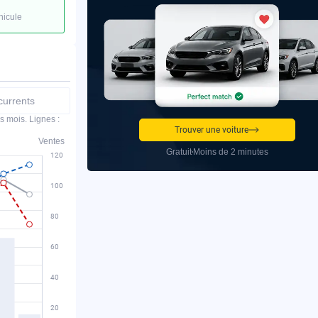
hicule
urrents
s mois. Lignes :
Trouver une voiture
Ventes
Gratuit
Moins de 2 minutes