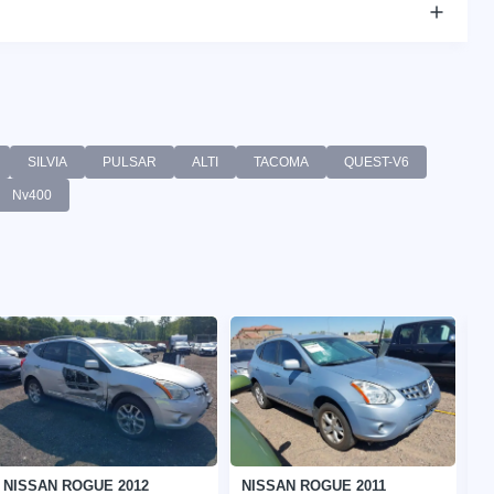
SILVIA
PULSAR
ALTI
TACOMA
QUEST-V6
Nv400
NISSAN ROGUE 2012
NISSAN ROGUE 2011
N