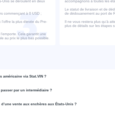
ts-Unis se déroulent en deux
accompagnons à toutes les étap
Le statut de livraison et de d
ours commençant à 0 USD ;
de dédouanement au port de Ro
’offre la plus élevée du Pre-
Il ne vous restera plus qu’à at
plus de détails sur les étapes s
e l’emporte. Cela garantit une
e au prix le plus bas possible.
 américaine via Stat.VIN ?
 passer par un intermédiaire ?
rs d’une vente aux enchères aux États-Unis ?