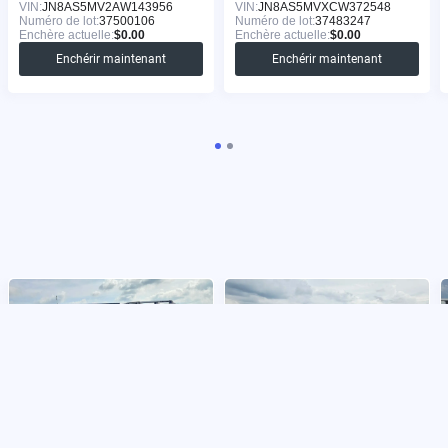
VIN:
JN8AS5MV2AW143956
VIN:
JN8AS5MVXCW372548
Numéro de lot:
37500106
Numéro de lot:
37483247
Enchère actuelle:
$0.00
Enchère actuelle:
$0.00
Enchérir maintenant
Enchérir maintenant
NISSAN XTERRA 2010
NISSAN VERSA 2012
VIN:
5N1AN0NW1AC502756
VIN:
3N1BC1CP7CK266100