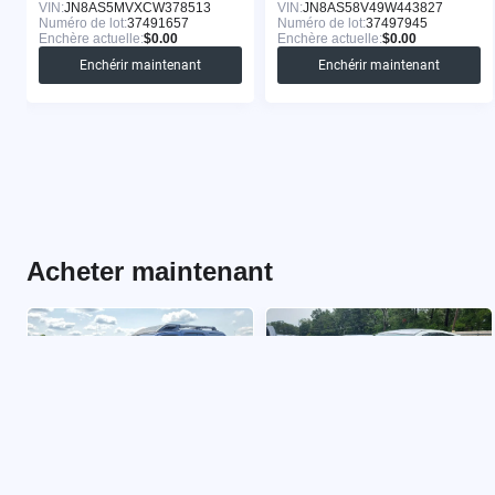
VIN:
JN8AS5MVXCW378513
VIN:
JN8AS58V49W443827
Numéro de lot:
37491657
Numéro de lot:
37497945
Enchère actuelle:
$0.00
Enchère actuelle:
$0.00
Enchérir maintenant
Enchérir maintenant
Acheter maintenant
NISSAN XTERRA 2009
NISSAN ROGUE 2011
VIN:
5N1AN08W09C501931
VIN:
JN8AS5MT4BW186100