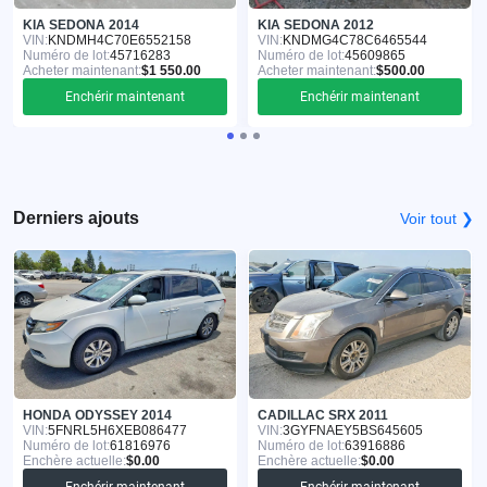
KIA SEDONA 2014
KIA SEDONA 2012
VIN:
KNDMH4C70E6552158
VIN:
KNDMG4C78C6465544
Numéro de lot:
45716283
Numéro de lot:
45609865
Acheter maintenant:
$1 550.00
Acheter maintenant:
$500.00
Enchérir maintenant
Enchérir maintenant
Derniers ajouts
Voir tout ❯
HONDA ODYSSEY 2014
CADILLAC SRX 2011
VIN:
5FNRL5H6XEB086477
VIN:
3GYFNAEY5BS645605
Numéro de lot:
61816976
Numéro de lot:
63916886
Enchère actuelle:
$0.00
Enchère actuelle:
$0.00
Enchérir maintenant
Enchérir maintenant