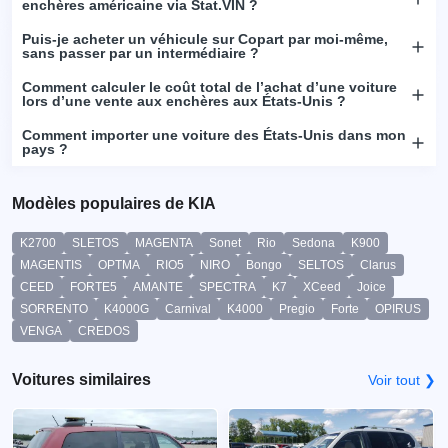
enchères américaine via Stat.VIN ?
Puis-je acheter un véhicule sur Copart par moi-même,
sans passer par un intermédiaire ?
Comment calculer le coût total de l’achat d’une voiture
lors d’une vente aux enchères aux États-Unis ?
Comment importer une voiture des États-Unis dans mon
pays ?
Modèles populaires de KIA
K2700
SLETOS
MAGENTA
Sonet
Rio
Sedona
K900
MAGENTIS
OPTMA
RIO5
NIRO
Bongo
SELTOS
Clarus
CEED
FORTE5
AMANTE
SPECTRA
K7
XCeed
Joice
SORRENTO
K4000G
Carnival
K4000
Pregio
Forte
OPIRUS
VENGA
CREDOS
Voitures similaires
Voir tout ❯