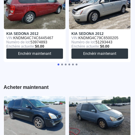
KIA SEDONA 2012
KIA SEDONA 2012
VIN:
KNDMG4C74C6445467
VIN:
KNDMG4C79C6500205
Numéro de lot:
53974893
Numéro de lot:
51293443
Enchère actuelle:
$0.00
Enchère actuelle:
$0.00
Enchérir maintenant
Enchérir maintenant
Acheter maintenant