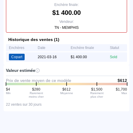
Enchère finale:
$1 400.00
Vendeur:
TN - MEMPHIS
Historique des ventes (1)
Enchères
Date
Enchère finale
Statut
Copart
2021-03-16
$1 400.00
Sold
Valeur estimée
Prix de vente moyen de ce modèle
$612
$4
$280
$612
$1,500
$1,700
Min
Rarement
Moyenne
Rarement
Max
moins cher
plus cher
22 ventes sur 30 jours