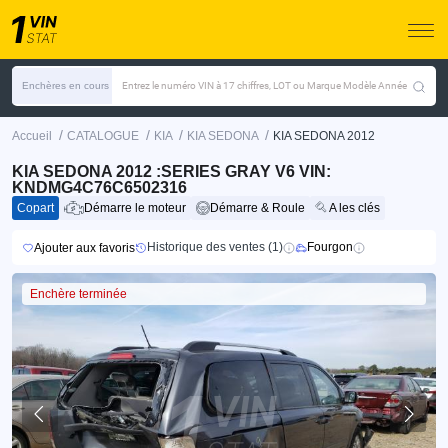
Enchères en cours
Entrez le numéro VIN à 17 chiffres, LOT ou Marque Modèle Année
/
/
/
/
Accueil
CATALOGUE
KIA
KIA SEDONA
KIA SEDONA 2012
KIA SEDONA 2012 :SERIES GRAY V6 VIN:
KNDMG4C76C6502316
Copart
Démarre le moteur
Démarre & Roule
A les clés
Historique des ventes (1)
Fourgon
Ajouter aux favoris
Enchère terminée