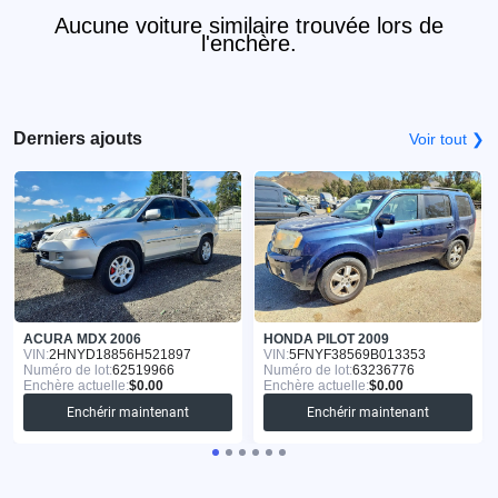
Aucune voiture similaire trouvée lors de
l'enchère.
Derniers ajouts
Voir tout ❯
ACURA MDX 2006
HONDA PILOT 2009
VIN:
2HNYD18856H521897
VIN:
5FNYF38569B013353
Numéro de lot:
62519966
Numéro de lot:
63236776
Enchère actuelle:
$0.00
Enchère actuelle:
$0.00
Enchérir maintenant
Enchérir maintenant