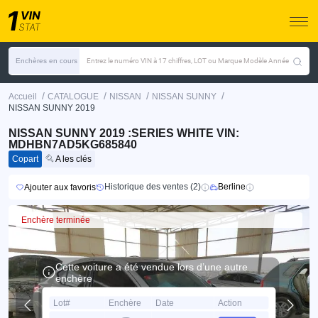
Enchères en cours
Entrez le numéro VIN à 17 chiffres, LOT ou Marque Modèle Année
/
/
/
/
Accueil
CATALOGUE
NISSAN
NISSAN SUNNY
NISSAN SUNNY 2019
NISSAN SUNNY 2019 :SERIES WHITE VIN:
MDHBN7AD5KG685840
Copart
A les clés
Historique des ventes (2)
Berline
Ajouter aux favoris
Enchère terminée
Cette voiture a été vendue lors d’une autre
enchère
Lot#
Enchère
Date
Action