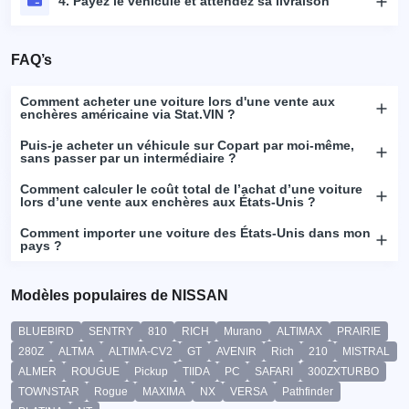
4. Payez le véhicule et attendez sa livraison
FAQ’s
Comment acheter une voiture lors d'une vente aux
enchères américaine via Stat.VIN ?
Puis-je acheter un véhicule sur Copart par moi-même,
sans passer par un intermédiaire ?
Comment calculer le coût total de l’achat d’une voiture
lors d’une vente aux enchères aux États-Unis ?
Comment importer une voiture des États-Unis dans mon
pays ?
Modèles populaires de NISSAN
BLUEBIRD
SENTRY
810
RICH
Murano
ALTIMAX
PRAIRIE
280Z
ALTMA
ALTIMA-CV2
GT
AVENIR
Rich
210
MISTRAL
ALMER
ROUGUE
Pickup
TIIDA
PC
SAFARI
300ZXTURBO
TOWNSTAR
Rogue
MAXIMA
NX
VERSA
Pathfinder