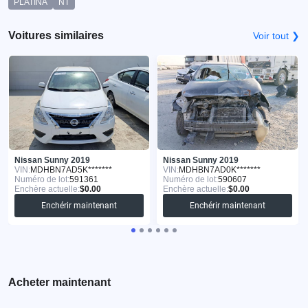
PLATINA
NT
Voitures similaires
Voir tout ❯
Nissan Sunny 2019
Nissan Sunny 2019
VIN:
MDHBN7AD5K*******
VIN:
MDHBN7AD0K*******
Numéro de lot:
591361
Numéro de lot:
590607
Enchère actuelle:
$0.00
Enchère actuelle:
$0.00
Enchérir maintenant
Enchérir maintenant
Acheter maintenant