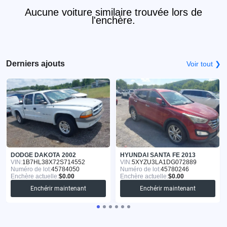
Aucune voiture similaire trouvée lors de
l'enchère.
Derniers ajouts
Voir tout ❯
DODGE DAKOTA 2002
HYUNDAI SANTA FE 2013
VIN:
1B7HL38X72S714552
VIN:
5XYZU3LA1DG072889
Numéro de lot:
45784050
Numéro de lot:
45780246
Enchère actuelle:
$0.00
Enchère actuelle:
$0.00
Enchérir maintenant
Enchérir maintenant