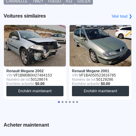
CARAVELLE
TWIZY
FUEGO
R11
GSCEN
Voitures similaires
Voir tout ❯
Renault Megane 2002
Renault Megane 2001
VIN:
VF1BM0B0H27484153
VIN:
VF1BA050523816785
Numéro de lot:
50128674
Numéro de lot:
50129286
Enchère actuelle:
$0.00
Enchère actuelle:
$0.00
Enchérir maintenant
Enchérir maintenant
Acheter maintenant