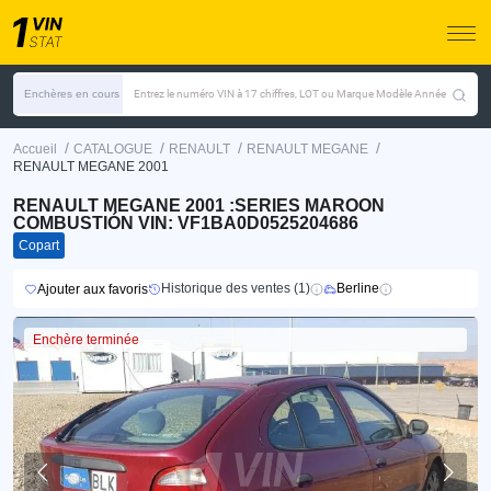
Enchères en cours
Entrez le numéro VIN à 17 chiffres, LOT ou Marque Modèle Année
/
/
/
/
Accueil
CATALOGUE
RENAULT
RENAULT MEGANE
RENAULT MEGANE 2001
RENAULT MEGANE 2001 :SERIES MAROON
COMBUSTIÓN VIN: VF1BA0D0525204686
Copart
Historique des ventes (1)
Berline
Ajouter aux favoris
Enchère terminée