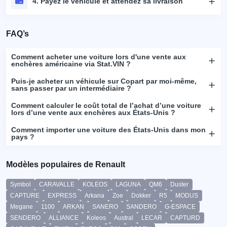
4. Payez le véhicule et attendez sa livraison
FAQ’s
Comment acheter une voiture lors d'une vente aux
enchères américaine via Stat.VIN ?
Puis-je acheter un véhicule sur Copart par moi-même,
sans passer par un intermédiaire ?
Comment calculer le coût total de l’achat d’une voiture
lors d’une vente aux enchères aux États-Unis ?
Comment importer une voiture des États-Unis dans mon
pays ?
Modèles populaires de Renault
Symbol
CARAVALLE
KOLEOS
LAGUNA
QM6
Duster
CAPTURE
EXPRESS
Arkana
Zoe
Dokker
R5
MODUS
Megane
1100
ARKAN
SANERO
SANDERO
G-ESPACE
SENDERO
ALLIANCE
Koleos
Austral
LECAR
CAPTURD